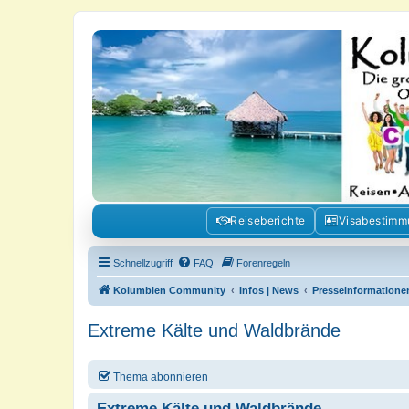
Kolumbienforum - Das grosse Foru
Reisen, Auswandern, Kultur, Politik, Geschichte und Visum in Kolumb
Reiseberichte
Visabestim
Schnellzugriff
FAQ
Forenregeln
Kolumbien Community
Infos | News
Presseinformatione
Extreme Kälte und Waldbrände
Thema abonnieren
Extreme Kälte und Waldbrände