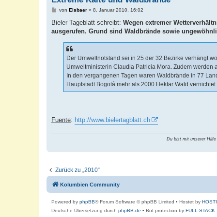
B
von
Eisbaer
»
8. Januar 2010, 16:02
e
i
Bieler Tageblatt schreibt:
Wegen extremer Wetterverhältn
t
ausgerufen. Grund sind Waldbrände sowie ungewöhnlich
r
a
g
Der Umweltnotstand sei in 25 der 32 Bezirke verhängt wor
Umweltministerin Claudia Patricia Mora. Zudem werden a
In den vergangenen Tagen waren Waldbrände in 77 Land
Hauptstadt Bogotá mehr als 2000 Hektar Wald vernichtet .
Fuente
:
http://www.bielertagblatt.ch
Du bist mit unserer Hilfe
Zurück zu „2010“
Kolumbien Community
Powered by
phpBB
® Forum Software © phpBB Limited
• Hostet by
HOST
Deutsche Übersetzung durch
phpBB.de
• Bot protection by
FULL-STACK