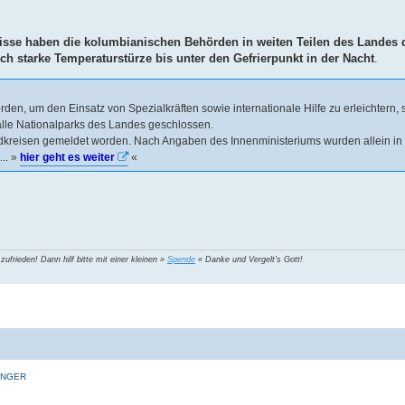
isse haben die kolumbianischen Behörden in weiten Teilen des Landes
 starke Temperaturstürze bis unter den Gefrierpunkt in der Nacht
.
den, um den Einsatz von Spezialkräften sowie internationale Hilfe zu erleichtern, 
lle Nationalparks des Landes geschlossen.
kreisen gemeldet worden. Nach Angaben des Innenministeriums wurden allein in
.. »
hier geht es weiter
«
 zufrieden! Dann hilf bitte mit einer kleinen »
Spende
« Danke und Vergelt's Gott!
INGER