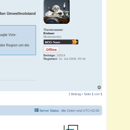
 den Umweltnotstand
Themenstarter
Eisbaer
sagte Vize-
Moderator(in)
 der Region um die
Offline
Beiträge:
10514
Registriert:
10. Juli 2009, 05:34
N
a
1 Beitrag • Seite
1
von
1
c
h
o
b
Server Status
Alle Zeiten sind
UTC+02:00
e
n