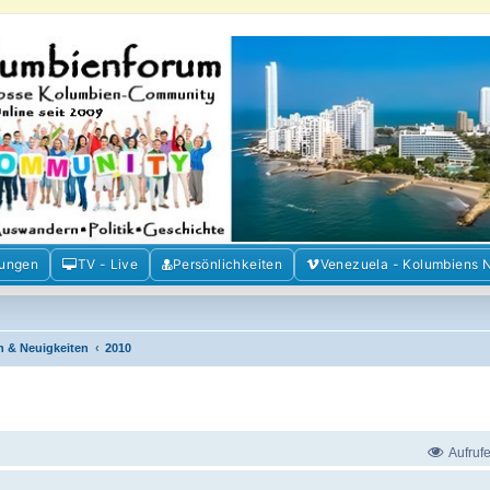
m der Freunde Kolumbiens
ien und Venezuela. Austausch, Erfahrungen und Gemeinschaft im Kolumbienforum
mungen
TV - Live
Persönlichkeiten
Venezuela - Kolumbiens 
n & Neuigkeiten
2010
Aufruf