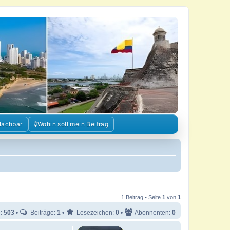
Nachbar
Wohin soll mein Beitrag
1 Beitrag • Seite
1
von
1
e:
503
•
Beiträge:
1
•
Lesezeichen:
0
•
Abonnenten:
0