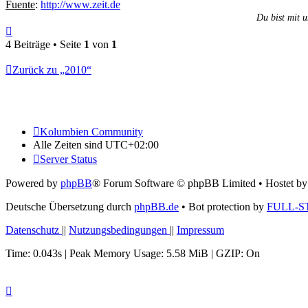
Fuente
:
http://www.zeit.de
Du bist mit u
Nach
oben
4 Beiträge • Seite
1
von
1
Zurück zu „2010“
Kolumbien Community
Alle Zeiten sind
UTC+02:00
Server Status
Powered by
phpBB
® Forum Software © phpBB Limited
• Hostet b
Deutsche Übersetzung durch
phpBB.de
• Bot protection by
FULL-S
Datenschutz
||
Nutzungsbedingungen
||
Impressum
Time: 0.043s
| Peak Memory Usage: 5.58 MiB | GZIP: On