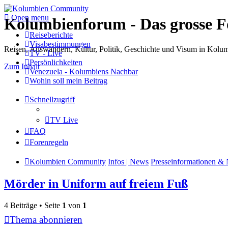
Open menu
Kolumbienforum - Das grosse 
Reiseberichte
Visabestimmungen
Reisen, Auswandern, Kultur, Politik, Geschichte und Visum in Kol
TV - Live
Persönlichkeiten
Zum Inhalt
Venezuela - Kolumbiens Nachbar
Wohin soll mein Beitrag
Schnellzugriff
TV Live
FAQ
Forenregeln
Kolumbien Community
Infos | News
Presseinformationen & 
Mörder in Uniform auf freiem Fuß
4 Beiträge • Seite
1
von
1
Thema abonnieren