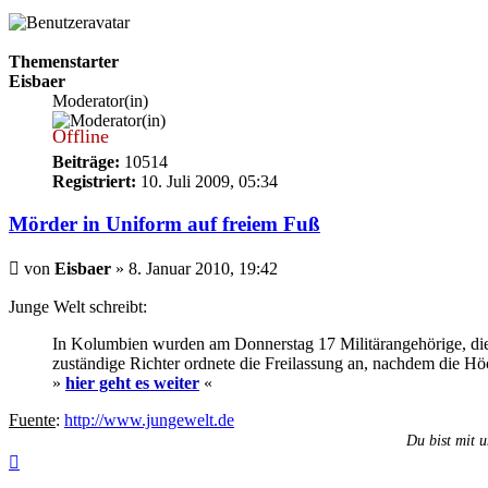
Themenstarter
Eisbaer
Moderator(in)
Offline
Beiträge:
10514
Registriert:
10. Juli 2009, 05:34
Mörder in Uniform auf freiem Fuß
Beitrag
von
Eisbaer
»
8. Januar 2010, 19:42
Junge Welt schreibt:
In Kolumbien wurden am Donnerstag 17 Militärangehörige, die 
zuständige Richter ordnete die Freilassung an, nachdem die Hö
»
hier geht es weiter
«
Fuente
:
http://www.jungewelt.de
Du bist mit u
Nach
oben