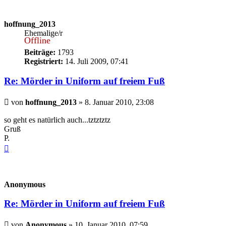
hoffnung_2013
Ehemalige/r
Offline
Beiträge:
1793
Registriert:
14. Juli 2009, 07:41
Re: Mörder in Uniform auf freiem Fuß
Beitrag
von
hoffnung_2013
»
8. Januar 2010, 23:08
so geht es natürlich auch...tztztztz
Gruß
P.
Nach
oben
Anonymous
Re: Mörder in Uniform auf freiem Fuß
Beitrag
von
Anonymous
»
10. Januar 2010, 07:59