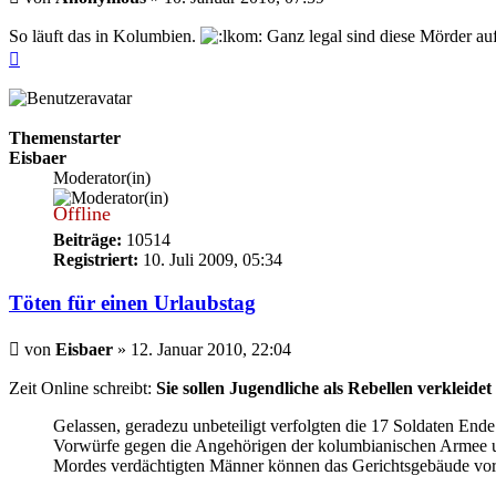
So läuft das in Kolumbien.
Ganz legal sind diese Mörder au
Nach
oben
Themenstarter
Eisbaer
Moderator(in)
Offline
Beiträge:
10514
Registriert:
10. Juli 2009, 05:34
Töten für einen Urlaubstag
Beitrag
von
Eisbaer
»
12. Januar 2010, 22:04
Zeit Online schreibt:
Sie sollen Jugendliche als Rebellen verkleid
Gelassen, geradezu unbeteiligt verfolgten die 17 Soldaten End
Vorwürfe gegen die Angehörigen der kolumbianischen Armee ung
Mordes verdächtigten Männer können das Gerichtsgebäude vorer