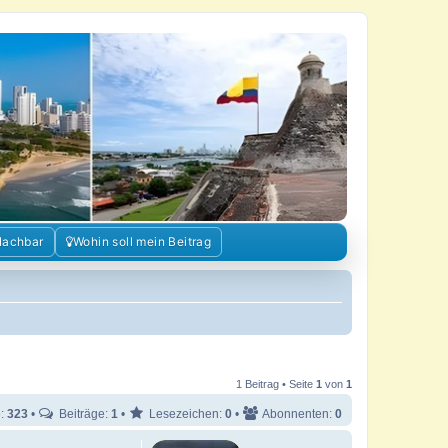
Nachbar
Wohin soll mein Beitrag
1 Beitrag • Seite
1
von
1
e:
323
•
Beiträge:
1
•
Lesezeichen:
0
•
Abonnenten:
0