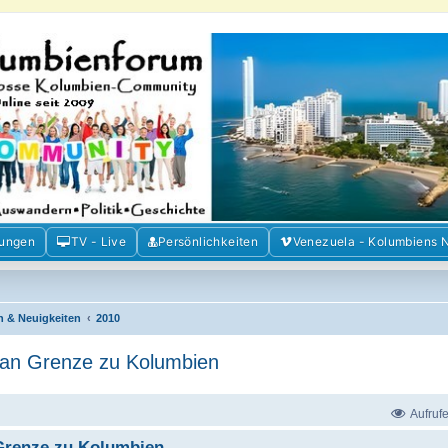
m der Freunde Kolumbiens
ien und Venezuela. Austausch, Erfahrungen und Gemeinschaft im Kolumbienforum
mungen
TV - Live
Persönlichkeiten
Venezuela - Kolumbiens 
n & Neuigkeiten
2010
 an Grenze zu Kolumbien
Aufruf
 Grenze zu Kolumbien