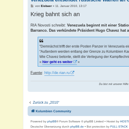
B
von
Eisbaer
»
11. Januar 2010, 13:17
e
Krieg bahnt sich an
i
t
r
a
RIA Novosti schreibt:
Venezuela beginnt mit einer Stat
g
Barranco. Das verkündete Präsident Hugo Chavez hat
"Demnächst trifft der erste Posten Panzer in Venezuela e
"Außerdem werden entlang der Grenze zu Kolumbien Kam
Wie Chavez betonte, stellt die Verlegung der Kampftechni
»
hier geht es weiter
«
Fuente
:
http://de.rian.ru
Du bist mit unserer Hilfe
Zurück zu „2010“
Kolumbien Community
Powered by
phpBB
® Forum Software © phpBB Limited
• Hostet by
HOST
Deutsche Übersetzung durch
phpBB.de
• Bot protection by
FULL-STACK