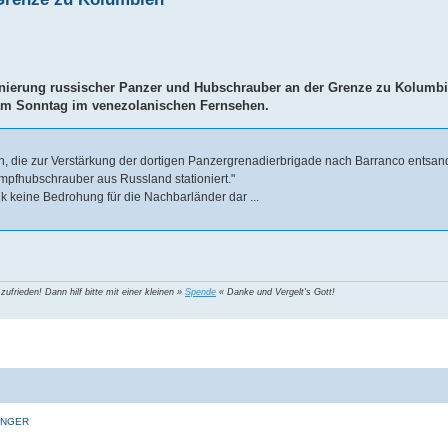
ionierung russischer Panzer und Hubschrauber an der Grenze zu Kolumb
 am Sonntag im venezolanischen Fernsehen.
in, die zur Verstärkung der dortigen Panzergrenadierbrigade nach Barranco entsand
pfhubschrauber aus Russland stationiert."
k keine Bedrohung für die Nachbarländer dar ...
 zufrieden! Dann hilf bitte mit einer kleinen »
Spende
« Danke und Vergelt's Gott!
INGER