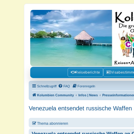
Kolumbienforum - Das grosse Foru
Reisen, Auswandern, Kultur, Politik, Geschichte und Visum in Kolumb
Reiseberichte
Visabestim
Schnellzugriff
FAQ
Forenregeln
Kolumbien Community
Infos | News
Presseinformatione
Venezuela entsendet russische Waffen
Thema abonnieren
Venezuela entsendet russische Waffen an