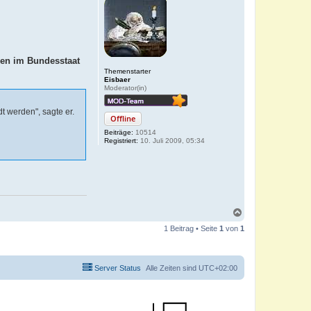
ien im Bundesstaat
Themenstarter
Eisbaer
Moderator(in)
t werden", sagte er.
Offline
Beiträge:
10514
Registriert:
10. Juli 2009, 05:34
N
a
1 Beitrag • Seite
1
von
1
c
h
o
b
Server Status
Alle Zeiten sind
UTC+02:00
e
n