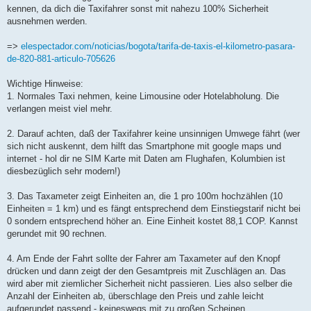
kennen, da dich die Taxifahrer sonst mit nahezu 100% Sicherheit
ausnehmen werden.
=>
elespectador.com/noticias/bogota/tarifa-de-taxis-el-kilometro-pasara-
de-820-881-articulo-705626
Wichtige Hinweise:
1. Normales Taxi nehmen, keine Limousine oder Hotelabholung. Die
verlangen meist viel mehr.
2. Darauf achten, daß der Taxifahrer keine unsinnigen Umwege fährt (wer
sich nicht auskennt, dem hilft das Smartphone mit google maps und
internet - hol dir ne SIM Karte mit Daten am Flughafen, Kolumbien ist
diesbezüglich sehr modern!)
3. Das Taxameter zeigt Einheiten an, die 1 pro 100m hochzählen (10
Einheiten = 1 km) und es fängt entsprechend dem Einstiegstarif nicht bei
0 sondern entsprechend höher an. Eine Einheit kostet 88,1 COP. Kannst
gerundet mit 90 rechnen.
4. Am Ende der Fahrt sollte der Fahrer am Taxameter auf den Knopf
drücken und dann zeigt der den Gesamtpreis mit Zuschlägen an. Das
wird aber mit ziemlicher Sicherheit nicht passieren. Lies also selber die
Anzahl der Einheiten ab, überschlage den Preis und zahle leicht
aufgerundet passend - keineswegs mit zu großen Scheinen.