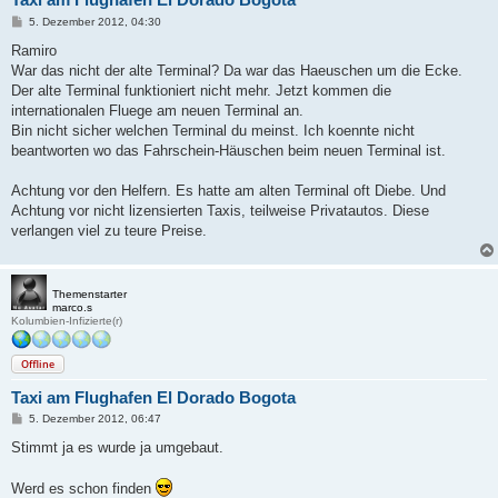
B
5. Dezember 2012, 04:30
e
i
Ramiro
t
War das nicht der alte Terminal? Da war das Haeuschen um die Ecke.
r
a
Der alte Terminal funktioniert nicht mehr. Jetzt kommen die
g
internationalen Fluege am neuen Terminal an.
Bin nicht sicher welchen Terminal du meinst. Ich koennte nicht
beantworten wo das Fahrschein-Häuschen beim neuen Terminal ist.
Achtung vor den Helfern. Es hatte am alten Terminal oft Diebe. Und
Achtung vor nicht lizensierten Taxis, teilweise Privatautos. Diese
verlangen viel zu teure Preise.
Themenstarter
marco.s
Kolumbien-Infizierte(r)
Offline
Taxi am Flughafen El Dorado Bogota
B
5. Dezember 2012, 06:47
e
i
Stimmt ja es wurde ja umgebaut.
t
r
a
Werd es schon finden
g