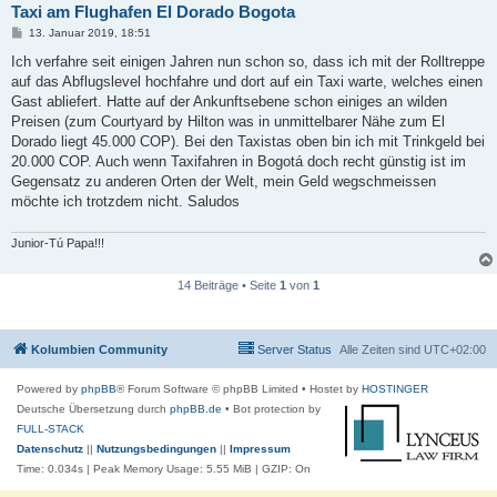
Taxi am Flughafen El Dorado Bogota
B
13. Januar 2019, 18:51
e
i
Ich verfahre seit einigen Jahren nun schon so, dass ich mit der Rolltreppe
t
auf das Abflugslevel hochfahre und dort auf ein Taxi warte, welches einen
r
a
Gast abliefert. Hatte auf der Ankunftsebene schon einiges an wilden
g
Preisen (zum Courtyard by Hilton was in unmittelbarer Nähe zum El
Dorado liegt 45.000 COP). Bei den Taxistas oben bin ich mit Trinkgeld bei
20.000 COP. Auch wenn Taxifahren in Bogotá doch recht günstig ist im
Gegensatz zu anderen Orten der Welt, mein Geld wegschmeissen
möchte ich trotzdem nicht. Saludos
Junior-Tú Papa!!!
14 Beiträge • Seite
1
von
1
Kolumbien Community
Server Status
Alle Zeiten sind
UTC+02:00
Powered by
phpBB
® Forum Software © phpBB Limited
• Hostet by
HOSTINGER
Deutsche Übersetzung durch
phpBB.de
• Bot protection by
FULL-STACK
Datenschutz
||
Nutzungsbedingungen
||
Impressum
Time: 0.034s
| Peak Memory Usage: 5.55 MiB | GZIP: On