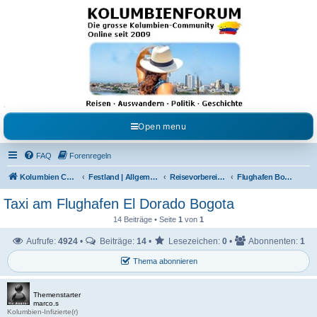
Kolumbienforum - Das
grosse Forum der
Freunde Kolumbiens
Reisen, Auswandern, Kultur, Politik, Geschichte und Visum in Kolumbien und Venezuela.
Austausch, Erfahrungen und Gemeinschaft im Kolumbienforum
Open menu
FAQ
Forenregeln
Kolumbien Community
Festland | Allgemeine Fragen
Reisevorbereitungen & Reiseerfahrungen
Flughafen Bogotá
Taxi am Flughafen El Dorado Bogota
14 Beiträge • Seite
1
von
1
Aufrufe:
4924
•
Beiträge:
14
•
Lesezeichen:
0
•
Abonnenten:
1
Thema abonnieren
Themenstarter
marco.s
Kolumbien-Infizierte(r)