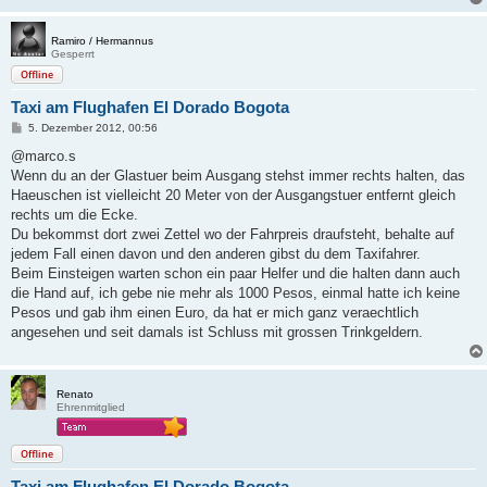
Ramiro / Hermannus
Gesperrt
Offline
Taxi am Flughafen El Dorado Bogota
B
5. Dezember 2012, 00:56
e
i
@marco.s
t
Wenn du an der Glastuer beim Ausgang stehst immer rechts halten, das
r
a
Haeuschen ist vielleicht 20 Meter von der Ausgangstuer entfernt gleich
g
rechts um die Ecke.
Du bekommst dort zwei Zettel wo der Fahrpreis draufsteht, behalte auf
jedem Fall einen davon und den anderen gibst du dem Taxifahrer.
Beim Einsteigen warten schon ein paar Helfer und die halten dann auch
die Hand auf, ich gebe nie mehr als 1000 Pesos, einmal hatte ich keine
Pesos und gab ihm einen Euro, da hat er mich ganz veraechtlich
angesehen und seit damals ist Schluss mit grossen Trinkgeldern.
Renato
Ehrenmitglied
Offline
Taxi am Flughafen El Dorado Bogota