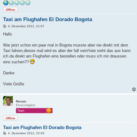
Offline
Taxi am Flughafen El Dorado Bogota
B
4. Dezember 2012, 21:07
e
i
Hallo
t
r
a
War jetzt schon ein paar mal in Bogota musste aber nie direkt mit dem
g
Taxi fahren,dieses mal wird es aber der fall sein!!wie sieht das aus kann
ich da direkt am Flughafen eins bestellen oder muss ich mir draussen
eins suchen??
Danke
Viele Grüße
Renato
Ehrenmitglied
Offline
Taxi am Flughafen El Dorado Bogota
B
4. Dezember 2012, 22:05
e