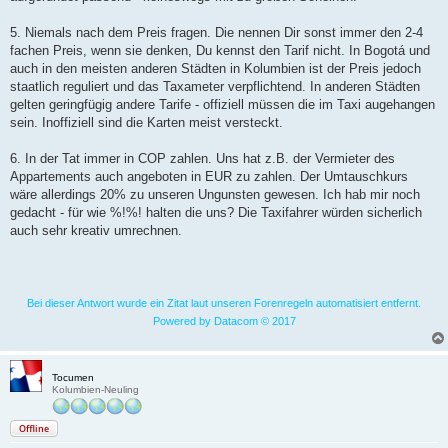
5. Niemals nach dem Preis fragen. Die nennen Dir sonst immer den 2-4
fachen Preis, wenn sie denken, Du kennst den Tarif nicht. In Bogotá und
auch in den meisten anderen Städten in Kolumbien ist der Preis jedoch
staatlich reguliert und das Taxameter verpflichtend. In anderen Städten
gelten geringfügig andere Tarife - offiziell müssen die im Taxi augehangen
sein. Inoffiziell sind die Karten meist versteckt.
6. In der Tat immer in COP zahlen. Uns hat z.B. der Vermieter des
Appartements auch angeboten in EUR zu zahlen. Der Umtauschkurs
wäre allerdings 20% zu unseren Ungunsten gewesen. Ich hab mir noch
gedacht - für wie %!%! halten die uns? Die Taxifahrer würden sicherlich
auch sehr kreativ umrechnen.
Bei dieser Antwort wurde ein Zitat laut unseren Forenregeln automatisiert entfernt.
Powered by Datacom © 2017
Tocumen
Kolumbien-Neuling
Offline