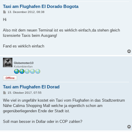
Taxi am Flughafen El Dorado Bogota
B
13. Dezember 2012, 08:38
e
i
Hi
t
r
a
Also mit dem neuen Terminal ist es wirklich einfach,da stehen gleich
g
lizensierte Taxis beim Ausgang!
Fand es wirklich einfach
Globetrotter10
Kolumbienfan
Offline
Taxi am Flughafen El Dorad
B
15. Oktober 2017, 07:55
e
i
Wie viel in ungefähr kostet ein Taxi vom Flughafen in das Stadtzentrum
t
Nähe Calima Shopping Mall welche ja eigentlich schon am
r
a
gegenüberliegenden Ende der Stadt ist.
g
Soll man besser in Dollar oder in COP zahlen?