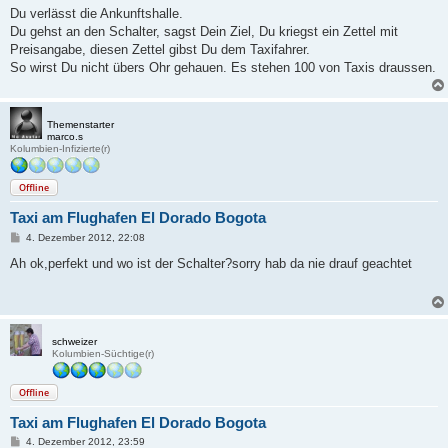
i
Du verlässt die Ankunftshalle.
t
Du gehst an den Schalter, sagst Dein Ziel, Du kriegst ein Zettel mit
r
a
Preisangabe, diesen Zettel gibst Du dem Taxifahrer.
g
So wirst Du nicht übers Ohr gehauen. Es stehen 100 von Taxis draussen.
Themenstarter
marco.s
Kolumbien-Infizierte(r)
Offline
Taxi am Flughafen El Dorado Bogota
B
4. Dezember 2012, 22:08
e
i
Ah ok,perfekt und wo ist der Schalter?sorry hab da nie drauf geachtet
t
r
a
g
schweizer
Kolumbien-Süchtige(r)
Offline
Taxi am Flughafen El Dorado Bogota
B
4. Dezember 2012, 23:59