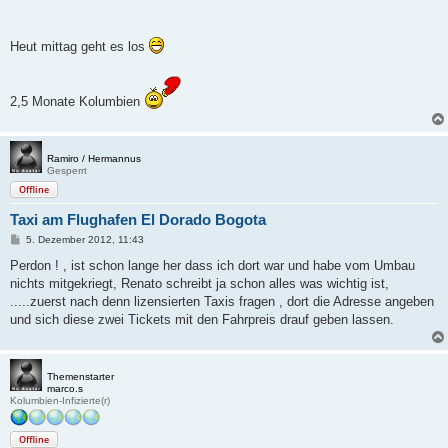
Heut mittag geht es los
2,5 Monate Kolumbien
Ramiro / Hermannus
Gesperrt
Offline
Taxi am Flughafen El Dorado Bogota
B
5. Dezember 2012, 11:43
e
i
Perdon ! , ist schon lange her dass ich dort war und habe vom Umbau
t
nichts mitgekriegt, Renato schreibt ja schon alles was wichtig ist,
r
a
.....zuerst nach denn lizensierten Taxis fragen , dort die Adresse angeben
g
und sich diese zwei Tickets mit den Fahrpreis drauf geben lassen.
Themenstarter
marco.s
Kolumbien-Infizierte(r)
Offline