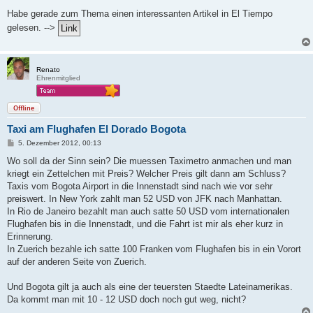
e
i
Habe gerade zum Thema einen interessanten Artikel in El Tiempo
t
gelesen. -->
r
a
g
Renato
Ehrenmitglied
Offline
Taxi am Flughafen El Dorado Bogota
B
5. Dezember 2012, 00:13
e
i
Wo soll da der Sinn sein? Die muessen Taximetro anmachen und man
t
kriegt ein Zettelchen mit Preis? Welcher Preis gilt dann am Schluss?
r
a
Taxis vom Bogota Airport in die Innenstadt sind nach wie vor sehr
g
preiswert. In New York zahlt man 52 USD von JFK nach Manhattan.
In Rio de Janeiro bezahlt man auch satte 50 USD vom internationalen
Flughafen bis in die Innenstadt, und die Fahrt ist mir als eher kurz in
Erinnerung.
In Zuerich bezahle ich satte 100 Franken vom Flughafen bis in ein Vorort
auf der anderen Seite von Zuerich.
Und Bogota gilt ja auch als eine der teuersten Staedte Lateinamerikas.
Da kommt man mit 10 - 12 USD doch noch gut weg, nicht?