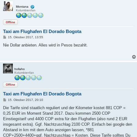
Montana
Kolumbienfan
Offline
Taxi am Flughafen El Dorado Bogota
B
15. Oktober 2017, 13:55
e
i
Nie Dollar anbieten. Alles wird in Pesos bezahlt.
t
r
a
g
hollaho
Kolumbienfan
Offline
Taxi am Flughafen El Dorado Bogota
B
15. Oktober 2017, 20:10
e
i
Die Tarife sind staatlich reguliert und der Kilometer kostet 881 COP =
t
0,25 EUR im Moment Stand 2017. Dazu kommen 2500 COP
r
a
Einstiegstarif und 4400 COP extra für den Flughafen (also rund 2 EUR
g
insgesamt extra). Ggf. Nachtzuschlag 2100 COP. Einfach bei google den
Abstand in km mit dem Auto anzeigen lassen, *881
COP+2500+4400+ggf. Nachtzuschlag = Kosten. Diese Tarife solltes Du