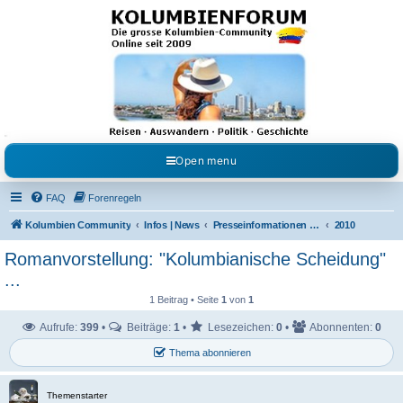
Kolumbienforum - Das
grosse Forum der
Freunde Kolumbiens
Reisen, Auswandern, Kultur, Politik, Geschichte und Visum in Kolumbien und Venezuela.
Austausch, Erfahrungen und Gemeinschaft im Kolumbienforum
Open menu
FAQ
Forenregeln
Kolumbien Community
Infos | News
Presseinformationen & Neuigkeiten
2010
Romanvorstellung: "Kolumbianische Scheidung"
...
1 Beitrag • Seite
1
von
1
Aufrufe:
399
•
Beiträge:
1
•
Lesezeichen:
0
•
Abonnenten:
0
Thema abonnieren
Themenstarter