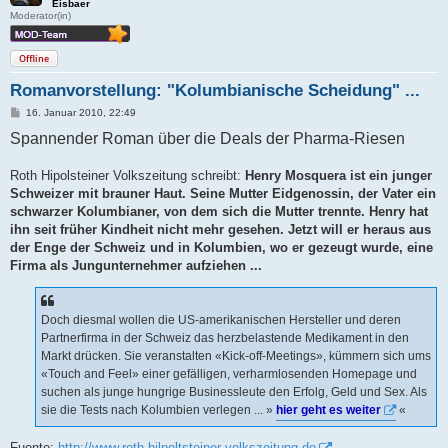
Eisbaer
Moderator(in)
Offline
Romanvorstellung: "Kolumbianische Scheidung" ...
B
16. Januar 2010, 22:49
e
Spannender Roman über die Deals der Pharma-Riesen
i
t
r
a
Roth Hipolsteiner Volkszeitung schreibt:
Henry Mosquera ist ein junger
g
Schweizer mit brauner Haut. Seine Mutter Eidgenossin, der Vater ein
schwarzer Kolumbianer, von dem sich die Mutter trennte. Henry hat
ihn seit früher Kindheit nicht mehr gesehen. Jetzt will er heraus aus
der Enge der Schweiz und in Kolumbien, wo er gezeugt wurde, eine
Firma als Jungunternehmer aufziehen ...
Doch diesmal wollen die US-amerikanischen Hersteller und deren
Partnerfirma in der Schweiz das herzbelastende Medikament in den
Markt drücken. Sie veranstalten «Kick-off-Meetings», kümmern sich ums
«Touch and Feel» einer gefälligen, verharmlosenden Homepage und
suchen als junge hungrige Businessleute den Erfolg, Geld und Sex. Als
sie die Tests nach Kolumbien verlegen ... »
hier geht es weiter
«
Fuente
:
http://www.roth-hilpoltsteiner-volkszeitung.de