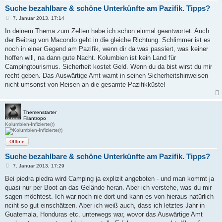
Suche bezahlbare & schöne Unterkünfte am Pazifik. Tipps?
B
7. Januar 2013, 17:14
e
i
In deinem Thema zum Zelten habe ich schon einmal geantwortet. Auch
t
der Beitrag von Macondo geht in die gleiche Richtung. Schlimmer ist es
r
a
noch in einer Gegend am Pazifik, wenn dir da was passiert, was keiner
g
hoffen will, na dann gute Nacht. Kolumbien ist kein Land für
Campingtourismus. Sicherheit kostet Geld. Wenn du da bist wirst du mir
recht geben. Das Auswärtige Amt warnt in seinen Sicherheitshinweisen
nicht umsonst von Reisen an die gesamte Pazifikküste!
Themenstarter
Filantropo
Kolumbien-Infizierte(r)
Offline
Suche bezahlbare & schöne Unterkünfte am Pazifik. Tipps?
B
7. Januar 2013, 17:29
e
i
Bei piedra piedra wird Camping ja explizit angeboten - und man kommt ja
t
quasi nur per Boot an das Gelände heran. Aber ich verstehe, was du mir
r
a
sagen möchtest. Ich war noch nie dort und kann es von hieraus natürlich
g
nciht so gut einschätzen. Aber ich weiß auch, dass ich letztes Jahr in
Guatemala, Honduras etc. unterwegs war, wovor das Auswärtige Amt