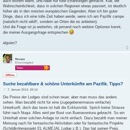
auch extrem warnt, und habe nur tolle Erfahrungen gemacht. Klar, die
Wahrscheinlichkeit, dass in solchen Regionen etwas passiert, ist deutlich
höher als in den meisten europäischen Gegenden. Aber ich bin guter
Dinge, dass ich eine tolle Zeit haben werde, wenn ich am Pazifik campe
(natürlich nicht wild!!, sondern an Orten die es anbieten).
Und die Frage ist ja weiterhin, ob jemand noch weitere Optionen kennt,
die meiner Ausgangsfrage entsprechen
alguien?
Renato
Ehrenmitglied
Offline
Suche bezahlbare & schöne Unterkünfte am Pazifik. Tipps?
B
7. Januar 2013, 20:14
e
i
Die Preise der Lodges sind schon teuer, aber man muss das anders
t
sehen. Man bezahlt nicht für eine (zugegebenermasse einfache)
r
a
Unterkunft, doch das teure ist halt die Exklusivität. Sprich keine Strasse
g
führt nach Nuqui. Alles wird per Boot von Buenaventura gebracht. So ein
Unterhalt einer solchen Anlage ist nicht einfach. Dazu bezahlt man meiner
Meinung nach für fantastische Aktivitäten oder für fantastische Projekte
(Schildkrötenprojekt EL ALMEJAL Lodge z.B.). Das hat seinen Preis,