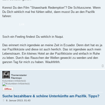
Kennst Du den Film "Shawshank Redemption"? Die Schlusszene. Wenn
Du Dich wirklich mal frei fühlen willst, dann musst Du an den Pazifik
fahren:
Link
Soch ein Feeling findest Du wirklich in Nuqui.
Das erinnert mich irgendwie an meine Zeit in Ecuador. Denn dort hat es ja
nur Pazifikküste und diese ist auch herrlich. Das ist irgendwie auch mein
Lebenstraum. Ein kleines Hotel an der Pazifikküste und einfach in Ruhe
zu leben. Durch das Rauschen der Wellen geweckt zu werden und den
ganzen Tag für mich zu haben. Wauhhhhh.
Themenstarter
Filantropo
Kolumbien-Infizierte(r)
Offline
Suche bezahlbare & schöne Unterkünfte am Pazifik. Tipps?
B
8. Januar 2013, 01:43
e