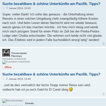
Suche bezahlbare & schöne Unterkünfte am Pazifik. Tipps?
B
7. Januar 2013, 23:45
e
i
Super, vielen Dank! Ich sehe das genauso - die Unterhaltung eines
t
Resorts in einer solchen Umgebung zieht zwangsläufig höhere Kosten
r
a
nach sich. Und beim Lesen deiner Nachricht wird mir wieder bewusst,
g
warum genau ich das machen möchte.. ich freu mich riesig und werde
mich nach jetzigem Stand für einen Platz im Zelt bei der Piedra-Piedra-
Lodge oder Choiba entscheiden. Die nehmen sich beide nicht viel glaube
ich. Das Erlebnis wird in jedem Falle buchstäblich einzig"artig" werden!
Themenstarter
Filantropo
Kolumbien-Infizierte(r)
Offline
Suche bezahlbare & schöne Unterkünfte am Pazifik. Tipps?
B
7. Januar 2013, 23:46
e
i
..und da dies vermutlich der letzte Stopp meiner Reise sein wird:
t
vielleicht hab ich ja noch Geld für El Cantil übrig
r
a
g
Ernesto