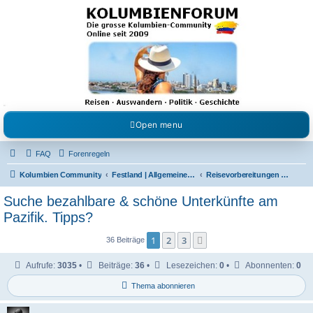
Kolumbienforum - Das
grosse Forum der
Freunde Kolumbiens
Reisen, Auswandern, Kultur, Politik, Geschichte und Visum in Kolumbien und Venezuela.
Austausch, Erfahrungen und Gemeinschaft im Kolumbienforum
Open menu
FAQ
Forenregeln
Kolumbien Community
Festland | Allgemeine Fragen
Reisevorbereitungen & Reiseerfahrungen
Suche bezahlbare & schöne Unterkünfte am
Pazifik. Tipps?
1
2
3
Nächste
36 Beiträge
Aufrufe:
3035
•
Beiträge:
36
•
Lesezeichen:
0
•
Abonnenten:
0
Thema abonnieren