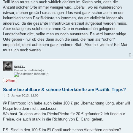
i
Toll! Man muss sich auch wirklich darüber im Klaren sein, dass die
t
Anzahl solcher Orte immer weniger wird. Überall, wo es wunderschön
r
a
ist/war, stehen große Luxusanlagen. Das wird ganz sicher auch an der
g
kolumbianischen Pazifikküste so kommen, dauert vielleicht länger als
anderswo, da die gesamte Infrastruktur erstmal aufgebaut werden muss.
Aber solange es solche einsamen Orte in wunderschön gelegenen
Landschaften gibt, sollte man es noch ausnutzen..Es wird immer ruhige
Orte geben - nur ob dies dann auch die sind, die man als "schön"
empfindet, steht auf einem ganz anderen Blatt. Also nix wie hin! Bis Mai
muss ich noch warten..
Ncik321
Kolumbien-Infizierte(r)
Offline
Suche bezahlbare & schöne Unterkünfte am Pazifik. Tipps?
B
9. Januar 2013, 12:00
e
i
@ Filantropo: Ich habe auch keine 100 € pro Übernachtung übrig, aber will
t
Nuqui trotzdem nicht auslassen.
r
a
Wo hast Du denn was im PiedraPiedra für 20 € gefunden? Ich finde nur
g
Preise, die auch stark in die Richtung von El Cantil gehen.
PS: Sind in den 100 € im El Cantil auch schon Aktivitäten enthalten?