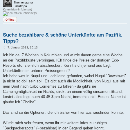
Themenstarter
Filantropo
Kolumbien-Infizierte(r)
Offline
Suche bezahlbare & schöne Unterkünfte am Pazifik.
Tipps?
B
7. Januar 2013, 15:13
e
i
Ich bin ca. 7 Wochen in Kolumbien und würde davon gerne eine Woche
t
an der Pazifikküste verbringen. ICh finde die Preise der dortigen Eco-
r
a
Resorts etc. ziemlich abschrecken. Kennt sich jemand aus bzgl.
g
Unterkünften im unteren Preissegment?
Ich habe was in Nuqui und Ladrilleros gefunden, wobei Nuqui-"Downtown"
ja nicht so doll sein soll. Es gibt auch die Möglichkeit, von Nuqui aus mit
nem Boot nach Cabo Corrientes zu fahren - da gibt's ne
Campingmöglichkeit im Nichts, direkt an einem völlig einsamen Strand,
kostet allerdings auch 40-45 $ pro Nacht, immerhin inkl. Essen. Name ist
glaube ich "Choiba".
Das sind so die Optionen, die ich bisher von hier aus rausfinden konnte.
Würde mich sehr freuen, wenn ihr mir weitere Infos zu ruhigen
"Backpackerspots" (=bezahlbar) in der Gegend geben könnt.