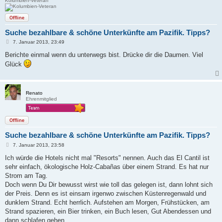
Kolumbien-Veteran
Offline
Suche bezahlbare & schöne Unterkünfte am Pazifik. Tipps?
B
7. Januar 2013, 23:49
e
i
Berichte einmal wenn du unterwegs bist. Drücke dir die Daumen. Viel
t
Glück
r
a
g
Renato
Ehrenmitglied
Offline
Suche bezahlbare & schöne Unterkünfte am Pazifik. Tipps?
B
7. Januar 2013, 23:58
e
i
Ich würde die Hotels nicht mal "Resorts" nennen. Auch das El Cantil ist
t
sehr einfach, ökologische Holz-Cabañas über einem Strand. Es hat nur
r
a
Strom am Tag.
g
Doch wenn Du Dir bewusst wirst wie toll das gelegen ist, dann lohnt sich
der Preis. Denn es ist einsam irgenwo zwischen Küstenregenwald und
dunklem Strand. Echt herrlich. Aufstehen am Morgen, Frühstücken, am
Strand spazieren, ein Bier trinken, ein Buch lesen, Gut Abendessen und
dann schlafen gehen.