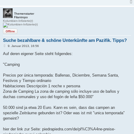
Themenstarter
Filantropo
Kolumbien-Infizierte(r)
Offline
Suche bezahlbare & schöne Unterkünfte am Pazifik. Tipps?
B
9. Januar 2013, 16:56
e
i
Auf deren eigener Seite steht folgendes:
t
r
a
"Camping
g
Precios por única temporada: Ballenas, Diciembre, Semana Santa,
Festivos y Tiempo ordinario
Habitaciones Descripción 1 noche x persona
Zona de Camping La zona de camping sólo incluye uso de baños y
duchas comunales y uso del fogón de leña $50.000"
50.000 sind ja etwa 20 Euro. Kann es sein, dass das campen an
spezielle Zeiträume gebunden ist? Oder was ist mit "unica temporada"
gemeint?
hier der link zur Seite: piedrapiedra.com/de/pl%C3%A4ne-preise-