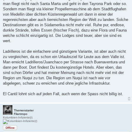
man fliegt nicht nach Santa Marta und geht in den Tayrona Park oder so.
Sondern man fliegt via kleiner Propellermaschine ab dem Stadtflughafen
von Medellin über dichten Küstenregenwald um dann in einer der
regenreichsten aber auch tierreichsten Region der Welt zu landen. Solche
Destinationen gibt es in Südamerika nicht mehr viel. Ruhe pur, endlose,
dunkle Strände, tolles Essen (frischer Fisch), dazu eine Flora und Fauna
welche schlicht einzigartig ist. Die Lodges sind teuer, aber sie sind es
wert.
Ladrilleros ist die einfachere und günstigere Variante, ist aber auch nicht
zu vergleichen, da es schon ein Urlaubsziel für Leute aus dem Valle ist.
Man erreicht Ladrilleros/Juanchaco per Strasse nach Buenaventura und
dann per Boot. Dort findest Du kostengünstige Hotels. Aber eben, das
sind schon Dörfer und hat meiner Meinung nach nicht mehr viel mit der
Region um Nuqui zu tun. Die Region um Nuqui ist nach wie vor
abgelegen, schwer zu erreichen und ohne jegliche Infrastruktur.
El Cantil lohnt sich auf jeden Fall, auch wenn der Spass nicht billig ist.
Themenstarter
Filantropo
Kolumbien-Infizierte(r)
Offline