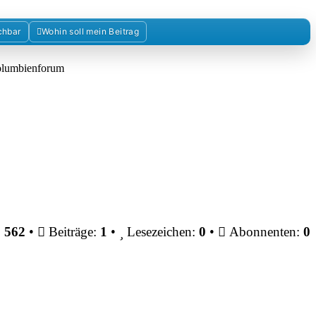
chbar
Wohin soll mein Beitrag
Kolumbienforum
:
562
•
Beiträge:
1
•
Lesezeichen:
0
•
Abonnenten:
0