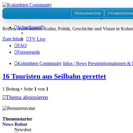
Kolumbienforum - Das grosse 
Reiseberichte
Visabestimm
Schnellzugriff
Reisen, Auswandern, Kultur, Politik, Geschichte und Visum in Kol
Zum Inhalt
TV Live
FAQ
Forenregeln
Kolumbien Community
Infos | News
Presseinformationen & 
16 Touristen aus Seilbahn gerettet
1 Beitrag • Seite
1
von
1
Thema abonnieren
Themenstarter
News Robot
Newsbot