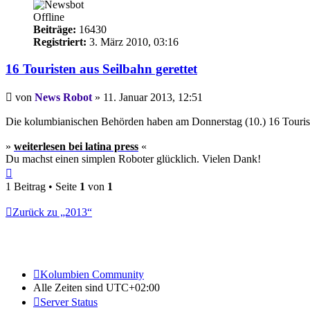
Offline
Beiträge:
16430
Registriert:
3. März 2010, 03:16
16 Touristen aus Seilbahn gerettet
Beitrag
von
News Robot
»
11. Januar 2013, 12:51
Die kolumbianischen Behörden haben am Donnerstag (10.) 16 Tourist
»
weiterlesen bei latina press
«
Du machst einen simplen Roboter glücklich. Vielen Dank!
Nach
oben
1 Beitrag • Seite
1
von
1
Zurück zu „2013“
Kolumbien Community
Alle Zeiten sind
UTC+02:00
Server Status