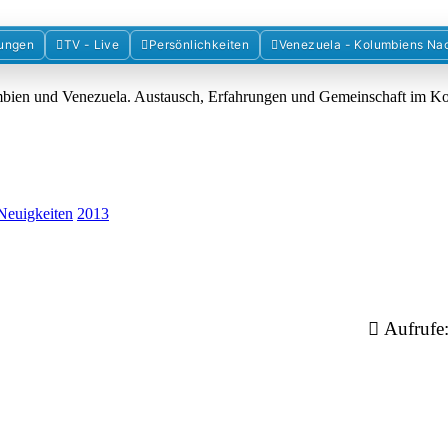
Forum der Freunde Kolumbiens
ungen
TV - Live
Persönlichkeiten
Venezuela - Kolumbiens Na
umbien und Venezuela. Austausch, Erfahrungen und Gemeinschaft im 
Neuigkeiten
2013
Aufrufe