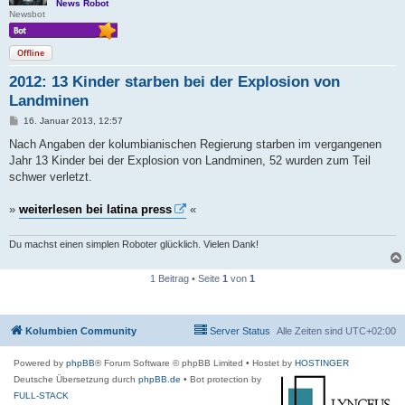
News Robot
Newsbot
Offline
2012: 13 Kinder starben bei der Explosion von
Landminen
B
16. Januar 2013, 12:57
e
i
Nach Angaben der kolumbianischen Regierung starben im vergangenen
t
Jahr 13 Kinder bei der Explosion von Landminen, 52 wurden zum Teil
r
a
schwer verletzt.
g
»
weiterlesen bei latina press
«
Du machst einen simplen Roboter glücklich. Vielen Dank!
1 Beitrag • Seite
1
von
1
Kolumbien Community
Server Status
Alle Zeiten sind
UTC+02:00
Powered by
phpBB
® Forum Software © phpBB Limited
• Hostet by
HOSTINGER
Deutsche Übersetzung durch
phpBB.de
• Bot protection by
FULL-STACK