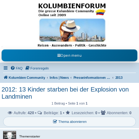
Kolumbienforum - Das
grosse Forum der
Freunde Kolumbiens
Reisen, Auswandern, Kultur, Politik, Geschichte und Visum in Kolumbien und Venezuela.
Austausch, Erfahrungen und Gemeinschaft im Kolumbienforum
Open menu
FAQ
Forenregeln
Kolumbien Community
Infos | News
Presseinformationen & Neuigkeiten
2013
2012: 13 Kinder starben bei der Explosion von
Landminen
1 Beitrag • Seite
1
von
1
Aufrufe:
420
•
Beiträge:
1
•
Lesezeichen:
0
•
Abonnenten:
0
Thema abonnieren
Themenstarter