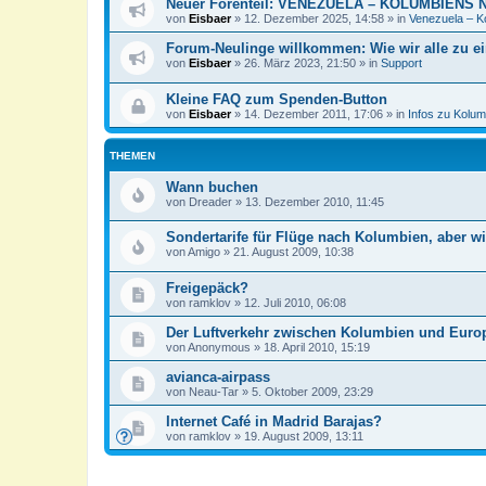
Neuer Forenteil: VENEZUELA – KOLUMBIENS
von
Eisbaer
»
12. Dezember 2025, 14:58
» in
Venezuela – K
Forum-Neulinge willkommen: Wie wir alle zu e
von
Eisbaer
»
26. März 2023, 21:50
» in
Support
Kleine FAQ zum Spenden-Button
von
Eisbaer
»
14. Dezember 2011, 17:06
» in
Infos zu Kolum
THEMEN
Wann buchen
von
Dreader
»
13. Dezember 2010, 11:45
Sondertarife für Flüge nach Kolumbien, aber w
von
Amigo
»
21. August 2009, 10:38
Freigepäck?
von
ramklov
»
12. Juli 2010, 06:08
Der Luftverkehr zwischen Kolumbien und Euro
von
Anonymous
»
18. April 2010, 15:19
avianca-airpass
von
Neau-Tar
»
5. Oktober 2009, 23:29
Internet Café in Madrid Barajas?
von
ramklov
»
19. August 2009, 13:11