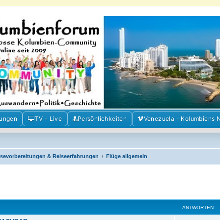
m der Freunde Kolumbiens
ien und Venezuela. Austausch, Erfahrungen und Gemeinschaft im Kolumbienforum
mungen
TV - Live
Persönlichkeiten
Venezuela - Kolumbiens 
isevorbereitungen & Reiseerfahrungen
Flüge allgemein
ANTWORTEN