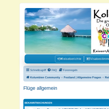
Kolumbienforum - Das grosse Foru
Reisen, Auswandern, Kultur, Politik, Geschichte und Visum in Kolumb
Reiseberichte
Visabestim
Schnellzugriff
FAQ
Forenregeln
Kolumbien Community
Festland | Allgemeine Fragen
Re
Flüge allgemein
BEKANNTMACHUNGEN