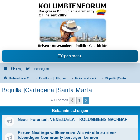
Kolumbienforum - Das
grosse Forum der
Freunde Kolumbiens
Reisen, Auswandern, Kultur, Politik, Geschichte und Visum in Kolumbien und Venezuela.
Austausch, Erfahrungen und Gemeinschaft im Kolumbienforum
Open menu
FAQ
Forenregeln
Kolumbien Community
Festland | Allgemeine Fragen
Reisevorbereitungen & Reiseerfahrungen
B/quilla |Cartagena |Santa Marta
B/quilla |Cartagena |Santa Marta
1
2
Vorherige
49 Themen
Bekanntmachungen
Neuer Forenteil: VENEZUELA – KOLUMBIENS NACHBAR
Forum-Neulinge willkommen: Wie wir alle zu einer
lebendigen Community beitragen können