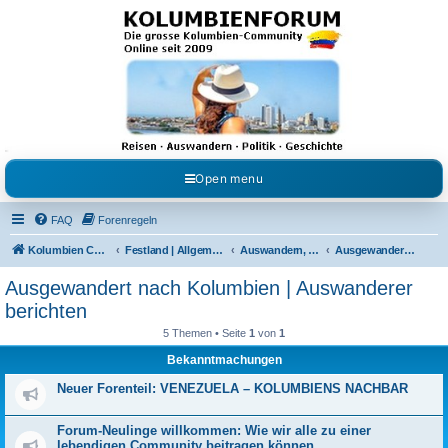
Kolumbienforum - Das
grosse Forum der
Freunde Kolumbiens
Reisen, Auswandern, Kultur, Politik, Geschichte und Visum in Kolumbien und Venezuela.
Austausch, Erfahrungen und Gemeinschaft im Kolumbienforum
Open menu
FAQ
Forenregeln
Kolumbien Community
Festland | Allgemeine Fragen
Auswandern, Leben & Arbeiten in Kolumbien
Ausgewandert nach Kolumbien | Auswanderer berichten
Ausgewandert nach Kolumbien | Auswanderer
berichten
5 Themen • Seite
1
von
1
Bekanntmachungen
Neuer Forenteil: VENEZUELA – KOLUMBIENS NACHBAR
Forum-Neulinge willkommen: Wie wir alle zu einer
lebendigen Community beitragen können