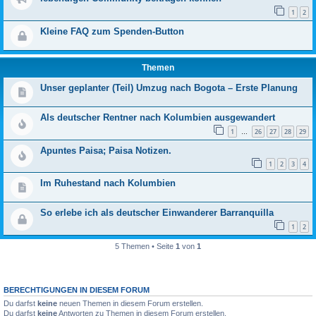
1
2
Kleine FAQ zum Spenden-Button
Themen
Unser geplanter (Teil) Umzug nach Bogota – Erste Planung
Als deutscher Rentner nach Kolumbien ausgewandert
1
26
27
28
29
…
Apuntes Paisa; Paisa Notizen.
1
2
3
4
Im Ruhestand nach Kolumbien
So erlebe ich als deutscher Einwanderer Barranquilla
1
2
5 Themen • Seite
1
von
1
BERECHTIGUNGEN IN DIESEM FORUM
Du darfst
keine
neuen Themen in diesem Forum erstellen.
Du darfst
keine
Antworten zu Themen in diesem Forum erstellen.