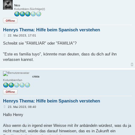
Nico
Kolumbien-Süchtige(r)
Offline
Henrys Thema: Hilfe beim Spanisch verstehen
B
22. Mai 2023, 17:01
e
i
Schreibt sie "FAMILIAR" oder "FAMILIA"?
t
r
a
"Este es familia tuyo", könnnte man deuten, dass du dich auf ihn
g
verlassen kannst.
crista
Kolumbienfan
Offline
Henrys Thema: Hilfe beim Spanisch verstehen
B
23. Mai 2023, 08:40
e
i
Hallo Henry
t
r
a
Also wenn du in irgend einer Weisse mit ihr anbändeln würdest, was du ja
g
nicht machst, würde das darauf hinweisen, das es in Zukunft ein