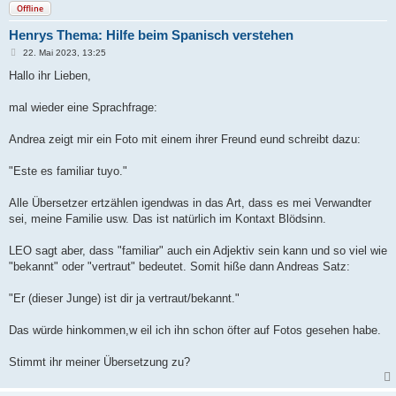
Offline
Henrys Thema: Hilfe beim Spanisch verstehen
B
22. Mai 2023, 13:25
e
i
Hallo ihr Lieben,
t
r
a
mal wieder eine Sprachfrage:
g
Andrea zeigt mir ein Foto mit einem ihrer Freund eund schreibt dazu:
"Este es familiar tuyo."
Alle Übersetzer ertzählen igendwas in das Art, dass es mei Verwandter
sei, meine Familie usw. Das ist natürlich im Kontaxt Blödsinn.
LEO sagt aber, dass "familiar" auch ein Adjektiv sein kann und so viel wie
"bekannt" oder "vertraut" bedeutet. Somit hiße dann Andreas Satz:
"Er (dieser Junge) ist dir ja vertraut/bekannt."
Das würde hinkommen,w eil ich ihn schon öfter auf Fotos gesehen habe.
Stimmt ihr meiner Übersetzung zu?