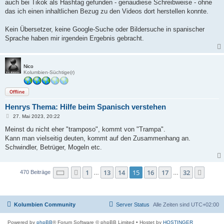
auch bei Tikok als Hashtag gefunden - genaudiese Schreibweise - ohne
das ich einen inhaltlichen Bezug zu den Videos dort herstellen konnte.
Kein Übersetzer, keine Google-Suche oder Bildersuche in spanischer
Sprache haben mir irgendein Ergebnis gebracht.
Nico
Kolumbien-Süchtige(r)
Offline
Henrys Thema: Hilfe beim Spanisch verstehen
B
27. Mai 2023, 20:22
e
i
Meinst du nicht eher "tramposo", kommt von "Trampa".
t
Kann man vielseitig deuten, kommt auf den Zusammenhang an.
r
a
Schwindler, Betrüger, Mogeln etc.
g
Seite
15
von
32
1
13
14
15
16
17
32
Vorherige
Nächs
470 Beiträge
…
…
Kolumbien Community
Server Status
Alle Zeiten sind
UTC+02:00
Powered by
phpBB
® Forum Software © phpBB Limited
• Hostet by
HOSTINGER