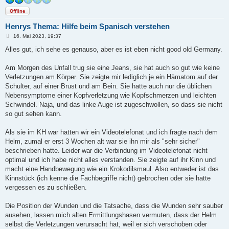
Offline
Henrys Thema: Hilfe beim Spanisch verstehen
B
16. Mai 2023, 19:37
e
i
Alles gut, ich sehe es genauso, aber es ist eben nicht good old Germany.
t
r
a
Am Morgen des Unfall trug sie eine Jeans, sie hat auch so gut wie keine
g
Verletzungen am Körper. Sie zeigte mir lediglich je ein Hämatom auf der
Schulter, auf einer Brust und am Bein. Sie hatte auch nur die üblichen
Nebensymptome einer Kopfverletzung wie Kopfschmerzen und leichten
Schwindel. Naja, und das linke Auge ist zugeschwollen, so dass sie nicht
so gut sehen kann.
Als sie im KH war hatten wir ein Videotelefonat und ich fragte nach dem
Helm, zumal er erst 3 Wochen alt war sie ihn mir als "sehr sicher"
beschrieben hatte. Leider war die Verbindung im Videotelefonat nicht
optimal und ich habe nicht alles verstanden. Sie zeigte auf ihr Kinn und
macht eine Handbewegung wie ein Krokodilsmaul. Also entweder ist das
Kinnstück (ich kenne die Fachbegriffe nicht) gebrochen oder sie hatte
vergessen es zu schließen.
Die Position der Wunden und die Tatsache, dass die Wunden sehr sauber
ausehen, lassen mich alten Ermittlungshasen vermuten, dass der Helm
selbst die Verletzungen verursacht hat, weil er sich verschoben oder