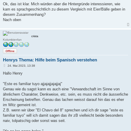
Ok, das ist klar. Mich würden aber die Hintergründe interessieren, wie
kam es sprachgeschichtlich zu diesem Vergleich mit Eier/Bälle geben in
diesem Zusammenhang?
Nach oben
crista
Kolumbienfan
Offline
Henrys Thema: Hilfe beim Spanisch verstehen
B
24. Mai 2023, 13:38
e
i
Hallo Henry
t
r
a
"Este es familiar tuyo ajjajajjajajjaj"
g
Genau wie du sagst kann es auch eine "Verwandschaft im Sinne von
ähnlichem Charakter, Denkweise, etc. sein, es muss nicht die äusserliche
Erscheinung betreffen. Genau das lachen weisst darauf hin das es eher
im Witz gemeint ist.
Z.B. wenn wir über "El Chavo del 8" sprechen und ich dir sage "este es
familiar tuyo" will ich damit sagen das ihr zB vielleicht beide besonders
naiv, tolpatschig oder sonst was seit.