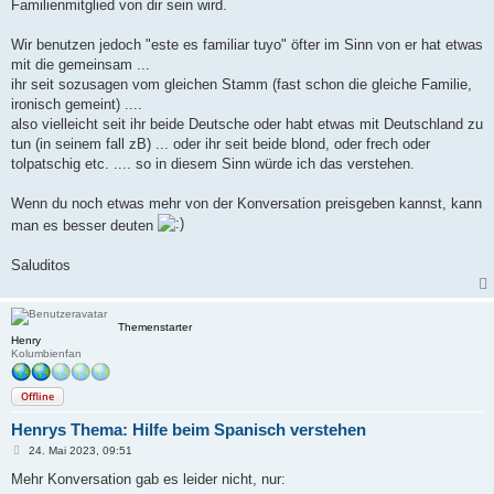
Familienmitglied von dir sein wird.
Wir benutzen jedoch "este es familiar tuyo" öfter im Sinn von er hat etwas
mit die gemeinsam ...
ihr seit sozusagen vom gleichen Stamm (fast schon die gleiche Familie,
ironisch gemeint) ....
also vielleicht seit ihr beide Deutsche oder habt etwas mit Deutschland zu
tun (in seinem fall zB) ... oder ihr seit beide blond, oder frech oder
tolpatschig etc. .... so in diesem Sinn würde ich das verstehen.
Wenn du noch etwas mehr von der Konversation preisgeben kannst, kann
man es besser deuten
Saluditos
Themenstarter
Henry
Kolumbienfan
Offline
Henrys Thema: Hilfe beim Spanisch verstehen
B
24. Mai 2023, 09:51
e
i
Mehr Konversation gab es leider nicht, nur:
t