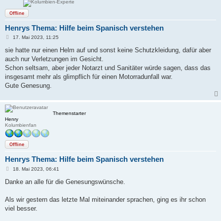
Offline
Henrys Thema: Hilfe beim Spanisch verstehen
B
17. Mai 2023, 11:25
e
i
sie hatte nur einen Helm auf und sonst keine Schutzkleidung, dafür aber
t
auch nur Verletzungen im Gesicht.
r
a
Schon seltsam, aber jeder Notarzt und Sanitäter würde sagen, dass das
g
insgesamt mehr als glimpflich für einen Motorradunfall war.
Gute Genesung.
Themenstarter
Henry
Kolumbienfan
Offline
Henrys Thema: Hilfe beim Spanisch verstehen
B
18. Mai 2023, 06:41
e
i
Danke an alle für die Genesungswünsche.
t
r
a
Als wir gestern das letzte Mal miteinander sprachen, ging es ihr schon
g
viel besser.