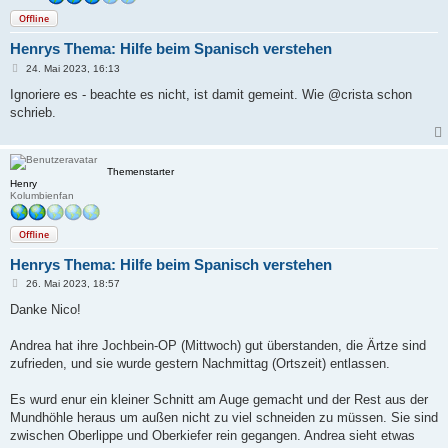
Offline
Henrys Thema: Hilfe beim Spanisch verstehen
B
24. Mai 2023, 16:13
e
i
Ignoriere es - beachte es nicht, ist damit gemeint. Wie @crista schon
t
schrieb.
r
a
g
Themenstarter
Henry
Kolumbienfan
Offline
Henrys Thema: Hilfe beim Spanisch verstehen
B
26. Mai 2023, 18:57
e
i
Danke Nico!
t
r
a
Andrea hat ihre Jochbein-OP (Mittwoch) gut überstanden, die Ärtze sind
g
zufrieden, und sie wurde gestern Nachmittag (Ortszeit) entlassen.
Es wurd enur ein kleiner Schnitt am Auge gemacht und der Rest aus der
Mundhöhle heraus um außen nicht zu viel schneiden zu müssen. Sie sind
zwischen Oberlippe und Oberkiefer rein gegangen. Andrea sieht etwas