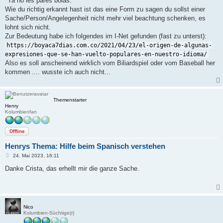
"Ya no les pares bolas."
Wie du richtig erkannt hast ist das eine Form zu sagen du sollst einer
Sache/Person/Angelegenheit nicht mehr viel beachtung schenken, es
lohnt sich nicht.
Zur Bedeutung habe ich folgendes im I-Net gefunden (fast zu unterst):
https://boyaca7dias.com.co/2021/04/23/el-origen-de-algunas-
expresiones-que-se-han-vuelto-populares-en-nuestro-idioma/
Also es soll anscheinend wirklich vom Biliardspiel oder vom Baseball her
kommen .... wusste ich auch nicht...
Themenstarter
Henry
Kolumbienfan
Offline
Henrys Thema: Hilfe beim Spanisch verstehen
B
24. Mai 2023, 16:11
e
i
Danke Crista, das erhellt mir die ganze Sache.
t
r
a
g
Nico
Kolumbien-Süchtige(r)