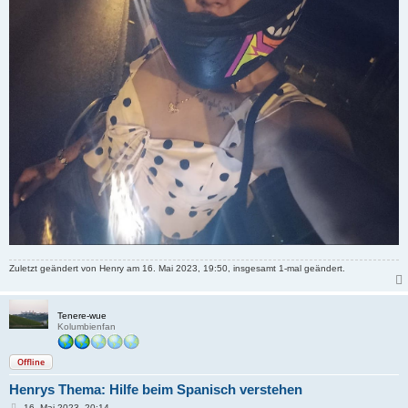
Zuletzt geändert von
Henry
am 16. Mai 2023, 19:50, insgesamt 1-mal geändert.
Tenere-wue
Kolumbienfan
Offline
Henrys Thema: Hilfe beim Spanisch verstehen
B
16. Mai 2023, 20:14