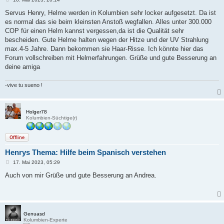
e
i
Servus Henry, Helme werden in Kolumbien sehr locker aufgesetzt. Da ist
t
es normal das sie beim kleinsten Anstoß wegfallen. Alles unter 300.000
r
a
COP für einen Helm kannst vergessen,da ist die Qualität sehr
g
bescheiden. Gute Helme halten wegen der Hitze und der UV Strahlung
max.4-5 Jahre. Dann bekommen sie Haar-Risse. Ich könnte hier das
Forum vollschreiben mit Helmerfahrungen. Grüße und gute Besserung an
deine amiga
-vive tu sueno !
Holger78
Kolumbien-Süchtige(r)
Offline
Henrys Thema: Hilfe beim Spanisch verstehen
B
17. Mai 2023, 05:29
e
i
Auch von mir Grüße und gute Besserung an Andrea.
t
r
a
g
Genuasd
Kolumbien-Experte