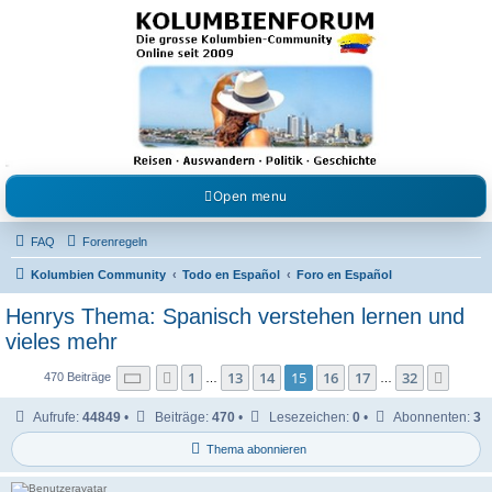
Kolumbienforum - Das
grosse Forum der
Freunde Kolumbiens
Reisen, Auswandern, Kultur, Politik, Geschichte und Visum in Kolumbien und Venezuela.
Austausch, Erfahrungen und Gemeinschaft im Kolumbienforum
Open menu
FAQ
Forenregeln
Kolumbien Community
Todo en Español
Foro en Español
Henrys Thema: Spanisch verstehen lernen und
vieles mehr
Seite
15
von
32
1
13
14
15
16
17
32
Vorherige
Nächs
470 Beiträge
…
…
Aufrufe:
44849
•
Beiträge:
470
•
Lesezeichen:
0
•
Abonnenten:
3
Thema abonnieren