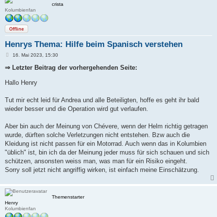
crista
Kolumbienfan
Offline
Henrys Thema: Hilfe beim Spanisch verstehen
B
16. Mai 2023, 15:30
e
i
⇒ Letzter Beitrag der vorhergehenden Seite:
t
r
Hallo Henry
a
g
Tut mir echt leid für Andrea und alle Beteiligten, hoffe es geht ihr bald
wieder besser und die Operation wird gut verlaufen.
Aber bin auch der Meinung von Chévere, wenn der Helm richtig getragen
wurde, dürften solche Verletzungen nicht entstehen. Bzw auch die
Kleidung ist nicht passen für ein Motorrad. Auch wenn das in Kolumbien
"üblich" ist, bin ich da der Meinung jeder muss für sich schauen und sich
schützen, ansonsten weiss man, was man für ein Risiko eingeht.
Sorry soll jetzt nicht angriffig wirken, ist einfach meine Einschätzung.
Themenstarter
Henry
Kolumbienfan