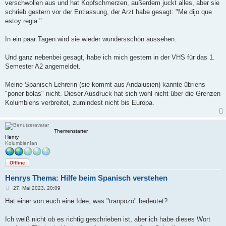
verschwollen aus und hat Kopfschmerzen, außerdem juckt alles, aber sie
schrieb gestern vor der Entlassung, der Arzt habe gesagt: "Me dijo que
estoy regia."
In ein paar Tagen wird sie wieder wundersschön aussehen.
Und ganz nebenbei gesagt, habe ich mich gestern in der VHS für das 1.
Semester A2 angemeldet.
Meine Spanisch-Lehrerin (sie kommt aus Andalusien) kannte übriens
"poner bolas" nicht. Dieser Ausdruck hat sich wohl nicht über die Grenzen
Kolumbiens verbreitet, zumindest nicht bis Europa.
Themenstarter
Henry
Kolumbienfan
Offline
Henrys Thema: Hilfe beim Spanisch verstehen
B
27. Mai 2023, 20:09
e
i
Hat einer von euch eine Idee, was "tranpozo" bedeutet?
t
r
a
Ich weiß nicht ob es richtig geschrieben ist, aber ich habe dieses Wort
g