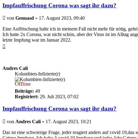
Impfauffrischung Corona was sagt ihr dazu?
Beitrag
von
Genuasd
»
17. August 2023, 09:40
Eine Auffrischung halte ich in meinem Fall nicht mehr für nötig, geh
Ich hatte 2x Corona, war nicht schön, aber der Virus ist im Alltag 
letzte Impfung war im Januar 2022.
Nach
oben
Andres Cali
Kolumbien-Infizierte(r)
Offline
Beiträge:
49
Registriert:
29. Juli 2023, 07:02
Impfauffrischung Corona was sagt ihr dazu?
Beitrag
von
Andres Cali
»
17. August 2023, 10:21
Das ist eine schwierige Frage, jeder reagiert anders auf covid 19,das 
Grippe Impfung. Ich habe 3 covid 19 Impfung und jedes Jahr Grippe I