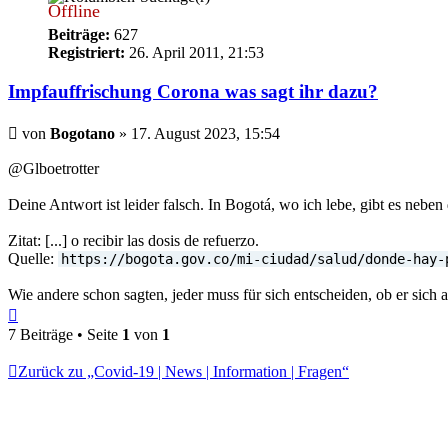
Offline
Beiträge:
627
Registriert:
26. April 2011, 21:53
Impfauffrischung Corona was sagt ihr dazu?
Beitrag
von
Bogotano
»
17. August 2023, 15:54
@Glboetrotter
Deine Antwort ist leider falsch. In Bogotá, wo ich lebe, gibt es neb
Zitat: [...] o recibir las dosis de refuerzo.
Quelle:
https://bogota.gov.co/mi-ciudad/salud/donde-hay-
Wie andere schon sagten, jeder muss für sich entscheiden, ob er sich au
Nach
oben
7 Beiträge • Seite
1
von
1
Zurück zu „Covid-19 | News | Information | Fragen“