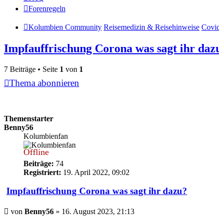
Forenregeln
Kolumbien Community
Reisemedizin & Reisehinweise
Covid
Impfauffrischung Corona was sagt ihr daz
7 Beiträge • Seite
1
von
1
Thema abonnieren
Themenstarter
Benny56
Kolumbienfan
Offline
Beiträge:
74
Registriert:
19. April 2022, 09:02
Impfauffrischung Corona was sagt ihr dazu?
Beitrag
von
Benny56
»
16. August 2023, 21:13