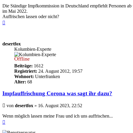
Die Ständige Impfkommission in Deutschland empfiehlt Personen ab 60
im Mai 2022.
Auffrischen lassen oder nicht?
Nach
oben
desertfox
Kolumbien-Experte
Offline
Beiträge:
1612
Registriert:
24. August 2012, 19:57
Wohnort:
Unterfranken
Alter:
68
Impfauffrischung Corona was sagt ihr dazu?
Beitrag
von
desertfox
»
16. August 2023, 22:52
Wenn möglich lassen meine Frau und ich uns auffrischen...
Nach
oben