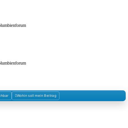
Kolumbienforum
Kolumbienforum
chbar
Wohin soll mein Beitrag