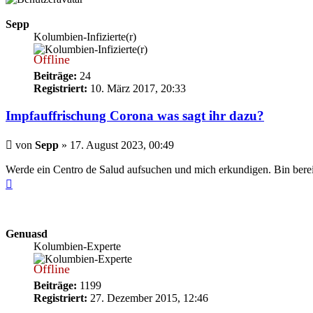
Sepp
Kolumbien-Infizierte(r)
Offline
Beiträge:
24
Registriert:
10. März 2017, 20:33
Impfauffrischung Corona was sagt ihr dazu?
Beitrag
von
Sepp
»
17. August 2023, 00:49
Werde ein Centro de Salud aufsuchen und mich erkundigen. Bin bereit
Nach
oben
Genuasd
Kolumbien-Experte
Offline
Beiträge:
1199
Registriert:
27. Dezember 2015, 12:46