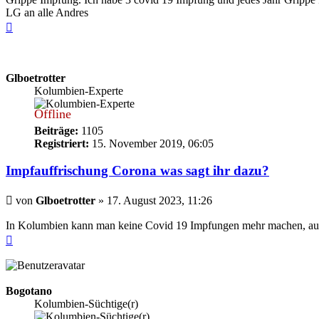
LG an alle Andres
Nach
oben
Glboetrotter
Kolumbien-Experte
Offline
Beiträge:
1105
Registriert:
15. November 2019, 06:05
Impfauffrischung Corona was sagt ihr dazu?
Beitrag
von
Glboetrotter
»
17. August 2023, 11:26
In Kolumbien kann man keine Covid 19 Impfungen mehr machen, auch
Nach
oben
Bogotano
Kolumbien-Süchtige(r)