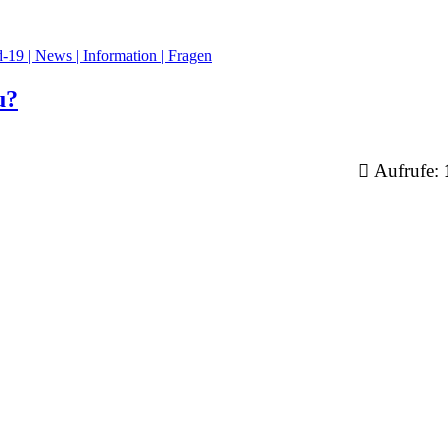
-19 | News | Information | Fragen
u?
Aufrufe: