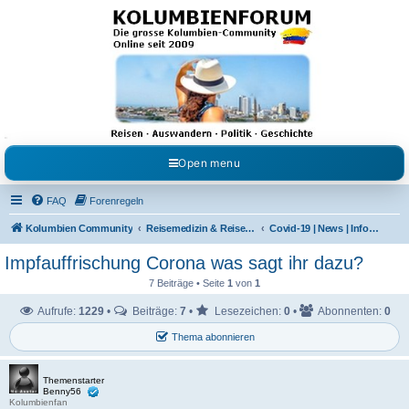
Kolumbienforum - Das
grosse Forum der
Freunde Kolumbiens
Reisen, Auswandern, Kultur, Politik, Geschichte und Visum in Kolumbien und Venezuela.
Austausch, Erfahrungen und Gemeinschaft im Kolumbienforum
Open menu
FAQ
Forenregeln
Kolumbien Community
Reisemedizin & Reisehinweise
Covid-19 | News | Information | Fragen
Impfauffrischung Corona was sagt ihr dazu?
7 Beiträge • Seite
1
von
1
Aufrufe:
1229
•
Beiträge:
7
•
Lesezeichen:
0
•
Abonnenten:
0
Thema abonnieren
Themenstarter
Benny56
Kolumbienfan