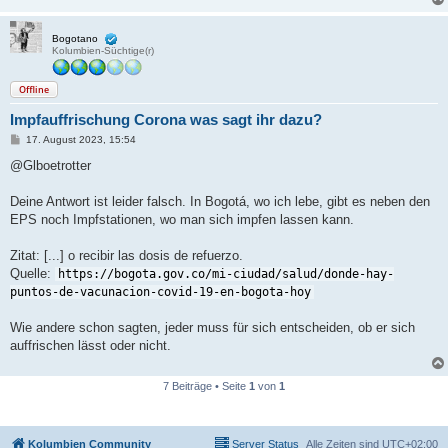
g
Bogotano
Kolumbien-Süchtige(r)
Offline
Impfauffrischung Corona was sagt ihr dazu?
B
17. August 2023, 15:54
e
i
@Glboetrotter
t
r
a
Deine Antwort ist leider falsch. In Bogotá, wo ich lebe, gibt es neben den
g
EPS noch Impfstationen, wo man sich impfen lassen kann.
Zitat: [...] o recibir las dosis de refuerzo.
Quelle:
https://bogota.gov.co/mi-ciudad/salud/donde-hay-
puntos-de-vacunacion-covid-19-en-bogota-hoy
Wie andere schon sagten, jeder muss für sich entscheiden, ob er sich
auffrischen lässt oder nicht.
7 Beiträge • Seite
1
von
1
Kolumbien Community
Server Status
Alle Zeiten sind
UTC+02:00