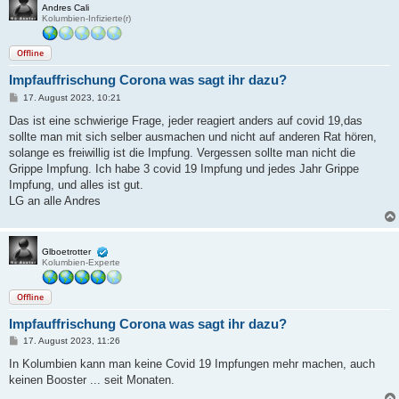
Andres Cali
Kolumbien-Infizierte(r)
Offline
Impfauffrischung Corona was sagt ihr dazu?
B
17. August 2023, 10:21
e
i
Das ist eine schwierige Frage, jeder reagiert anders auf covid 19,das
t
sollte man mit sich selber ausmachen und nicht auf anderen Rat hören,
r
a
solange es freiwillig ist die Impfung. Vergessen sollte man nicht die
g
Grippe Impfung. Ich habe 3 covid 19 Impfung und jedes Jahr Grippe
Impfung, und alles ist gut.
LG an alle Andres
Glboetrotter
Kolumbien-Experte
Offline
Impfauffrischung Corona was sagt ihr dazu?
B
17. August 2023, 11:26
e
i
In Kolumbien kann man keine Covid 19 Impfungen mehr machen, auch
t
keinen Booster ... seit Monaten.
r
a