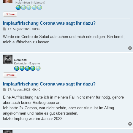
Kolumbien-Infizierte(r)
Offline
Impfauffrischung Corona was sagt ihr dazu?
B
17. August 2023, 00:49
e
i
Werde ein Centro de Salud aufsuchen und mich erkundigen. Bin bereit,
t
mich auffrischen zu lassen.
r
a
g
Genuasd
Kolumbien-Experte
Offline
Impfauffrischung Corona was sagt ihr dazu?
B
17. August 2023, 09:40
e
i
Eine Auffrischung halte ich in meinem Fall nicht mehr für nötig, gehöre
t
aber auch keiner Risikogruppe an.
r
a
Ich hatte 2x Corona, war nicht schön, aber der Virus ist im Alltag
g
angekommen und habe es gut überstanden.
letzte Impfung war im Januar 2022.