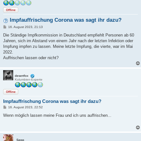
Offline
Impfauffrischung Corona was sagt ihr dazu?
B
16. August 2023, 21:13
e
i
Die Ständige Impfkommission in Deutschland empfiehlt Personen ab 60
t
Jahren, sich im Abstand von einem Jahr nach der letzten Infektion oder
r
a
Impfung impfen zu lassen. Meine letzte Impfung, die vierte, war im Mai
g
2022.
Auffrischen lassen oder nicht?
desertfox
Kolumbien-Experte
Offline
Impfauffrischung Corona was sagt ihr dazu?
B
16. August 2023, 22:52
e
i
Wenn möglich lassen meine Frau und ich uns auffrischen...
t
r
a
g
Sepp