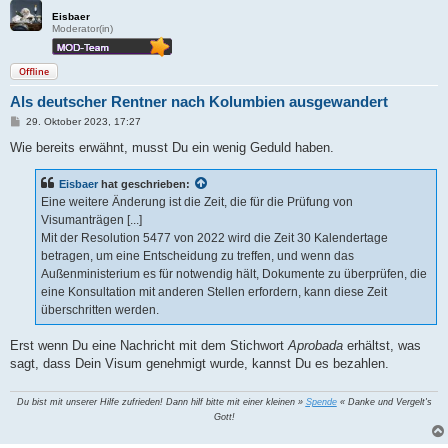
Eisbaer
Moderator(in)
Offline
Als deutscher Rentner nach Kolumbien ausgewandert
B
29. Oktober 2023, 17:27
e
i
Wie bereits erwähnt, musst Du ein wenig Geduld haben.
t
r
a
Eisbaer
hat geschrieben:
g
Eine weitere Änderung ist die Zeit, die für die Prüfung von
Visumanträgen [...]
Mit der Resolution 5477 von 2022 wird die Zeit 30 Kalendertage
betragen, um eine Entscheidung zu treffen, und wenn das
Außenministerium es für notwendig hält, Dokumente zu überprüfen, die
eine Konsultation mit anderen Stellen erfordern, kann diese Zeit
überschritten werden.
Erst wenn Du eine Nachricht mit dem Stichwort
Aprobada
erhältst, was
sagt, dass Dein Visum genehmigt wurde, kannst Du es bezahlen.
Du bist mit unserer Hilfe zufrieden! Dann hilf bitte mit einer kleinen »
Spende
« Danke und Vergelt's
Gott!