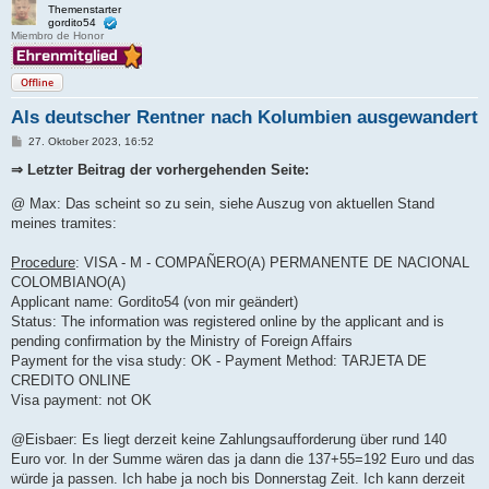
Themenstarter
gordito54
Miembro de Honor
Offline
Als deutscher Rentner nach Kolumbien ausgewandert
B
27. Oktober 2023, 16:52
e
i
⇒ Letzter Beitrag der vorhergehenden Seite:
t
r
@ Max: Das scheint so zu sein, siehe Auszug von aktuellen Stand
a
g
meines tramites:
Procedure
: VISA - M - COMPAÑERO(A) PERMANENTE DE NACIONAL
COLOMBIANO(A)
Applicant name: Gordito54 (von mir geändert)
Status: The information was registered online by the applicant and is
pending confirmation by the Ministry of Foreign Affairs
Payment for the visa study: OK - Payment Method: TARJETA DE
CREDITO ONLINE
Visa payment: not OK
@Eisbaer: Es liegt derzeit keine Zahlungsaufforderung über rund 140
Euro vor. In der Summe wären das ja dann die 137+55=192 Euro und das
würde ja passen. Ich habe ja noch bis Donnerstag Zeit. Ich kann derzeit