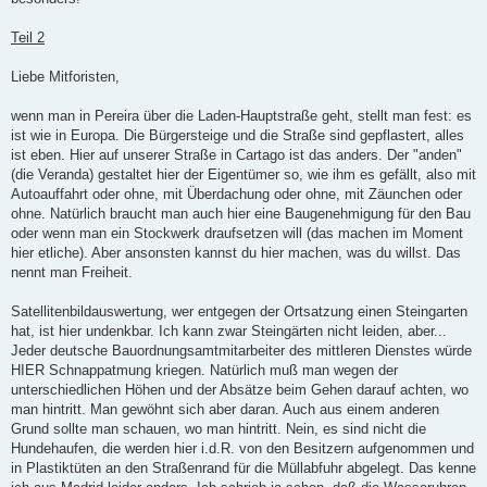
r
a
g
Teil 2
Liebe Mitforisten,
wenn man in Pereira über die Laden-Hauptstraße geht, stellt man fest: es
ist wie in Europa. Die Bürgersteige und die Straße sind gepflastert, alles
ist eben. Hier auf unserer Straße in Cartago ist das anders. Der "anden"
(die Veranda) gestaltet hier der Eigentümer so, wie ihm es gefällt, also mit
Autoauffahrt oder ohne, mit Überdachung oder ohne, mit Zäunchen oder
ohne. Natürlich braucht man auch hier eine Baugenehmigung für den Bau
oder wenn man ein Stockwerk draufsetzen will (das machen im Moment
hier etliche). Aber ansonsten kannst du hier machen, was du willst. Das
nennt man Freiheit.
Satellitenbildauswertung, wer entgegen der Ortsatzung einen Steingarten
hat, ist hier undenkbar. Ich kann zwar Steingärten nicht leiden, aber...
Jeder deutsche Bauordnungsamtmitarbeiter des mittleren Dienstes würde
HIER Schnappatmung kriegen. Natürlich muß man wegen der
unterschiedlichen Höhen und der Absätze beim Gehen darauf achten, wo
man hintritt. Man gewöhnt sich aber daran. Auch aus einem anderen
Grund sollte man schauen, wo man hintritt. Nein, es sind nicht die
Hundehaufen, die werden hier i.d.R. von den Besitzern aufgenommen und
in Plastiktüten an den Straßenrand für die Müllabfuhr abgelegt. Das kenne