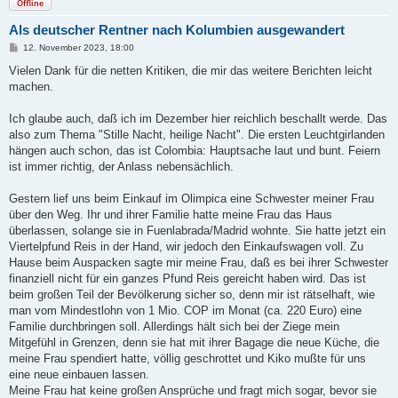
Offline
Als deutscher Rentner nach Kolumbien ausgewandert
B
12. November 2023, 18:00
e
i
Vielen Dank für die netten Kritiken, die mir das weitere Berichten leicht
t
machen.
r
a
g
Ich glaube auch, daß ich im Dezember hier reichlich beschallt werde. Das
also zum Thema "Stille Nacht, heilige Nacht". Die ersten Leuchtgirlanden
hängen auch schon, das ist Colombia: Hauptsache laut und bunt. Feiern
ist immer richtig, der Anlass nebensächlich.
Gestern lief uns beim Einkauf im Olimpica eine Schwester meiner Frau
über den Weg. Ihr und ihrer Familie hatte meine Frau das Haus
überlassen, solange sie in Fuenlabrada/Madrid wohnte. Sie hatte jetzt ein
Viertelpfund Reis in der Hand, wir jedoch den Einkaufswagen voll. Zu
Hause beim Auspacken sagte mir meine Frau, daß es bei ihrer Schwester
finanziell nicht für ein ganzes Pfund Reis gereicht haben wird. Das ist
beim großen Teil der Bevölkerung sicher so, denn mir ist rätselhaft, wie
man vom Mindestlohn von 1 Mio. COP im Monat (ca. 220 Euro) eine
Familie durchbringen soll. Allerdings hält sich bei der Ziege mein
Mitgefühl in Grenzen, denn sie hat mit ihrer Bagage die neue Küche, die
meine Frau spendiert hatte, völlig geschrottet und Kiko mußte für uns
eine neue einbauen lassen.
Meine Frau hat keine großen Ansprüche und fragt mich sogar, bevor sie