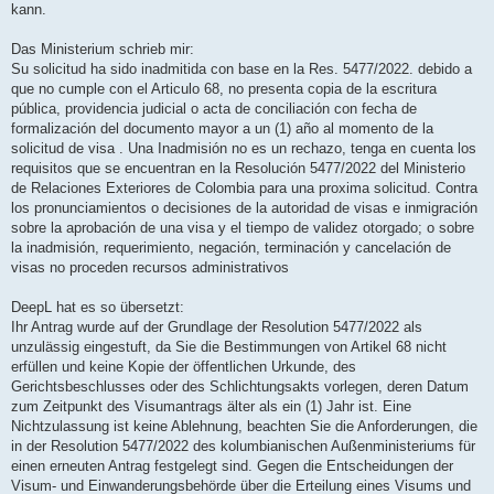
kann.
Das Ministerium schrieb mir:
Su solicitud ha sido inadmitida con base en la Res. 5477/2022. debido a
que no cumple con el Articulo 68, no presenta copia de la escritura
pública, providencia judicial o acta de conciliación con fecha de
formalización del documento mayor a un (1) año al momento de la
solicitud de visa . Una Inadmisión no es un rechazo, tenga en cuenta los
requisitos que se encuentran en la Resolución 5477/2022 del Ministerio
de Relaciones Exteriores de Colombia para una proxima solicitud. Contra
los pronunciamientos o decisiones de la autoridad de visas e inmigración
sobre la aprobación de una visa y el tiempo de validez otorgado; o sobre
la inadmisión, requerimiento, negación, terminación y cancelación de
visas no proceden recursos administrativos
DeepL hat es so übersetzt:
Ihr Antrag wurde auf der Grundlage der Resolution 5477/2022 als
unzulässig eingestuft, da Sie die Bestimmungen von Artikel 68 nicht
erfüllen und keine Kopie der öffentlichen Urkunde, des
Gerichtsbeschlusses oder des Schlichtungsakts vorlegen, deren Datum
zum Zeitpunkt des Visumantrags älter als ein (1) Jahr ist. Eine
Nichtzulassung ist keine Ablehnung, beachten Sie die Anforderungen, die
in der Resolution 5477/2022 des kolumbianischen Außenministeriums für
einen erneuten Antrag festgelegt sind. Gegen die Entscheidungen der
Visum- und Einwanderungsbehörde über die Erteilung eines Visums und