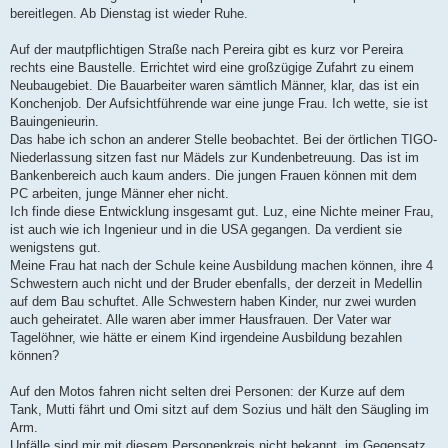
bereitlegen. Ab Dienstag ist wieder Ruhe.
Auf der mautpflichtigen Straße nach Pereira gibt es kurz vor Pereira
rechts eine Baustelle. Errichtet wird eine großzügige Zufahrt zu einem
Neubaugebiet. Die Bauarbeiter waren sämtlich Männer, klar, das ist ein
Konchenjob. Der Aufsichtführende war eine junge Frau. Ich wette, sie ist
Bauingenieurin.
Das habe ich schon an anderer Stelle beobachtet. Bei der örtlichen TIGO-
Niederlassung sitzen fast nur Mädels zur Kundenbetreuung. Das ist im
Bankenbereich auch kaum anders. Die jungen Frauen können mit dem
PC arbeiten, junge Männer eher nicht.
Ich finde diese Entwicklung insgesamt gut. Luz, eine Nichte meiner Frau,
ist auch wie ich Ingenieur und in die USA gegangen. Da verdient sie
wenigstens gut.
Meine Frau hat nach der Schule keine Ausbildung machen können, ihre 4
Schwestern auch nicht und der Bruder ebenfalls, der derzeit in Medellin
auf dem Bau schuftet. Alle Schwestern haben Kinder, nur zwei wurden
auch geheiratet. Alle waren aber immer Hausfrauen. Der Vater war
Tagelöhner, wie hätte er einem Kind irgendeine Ausbildung bezahlen
können?
Auf den Motos fahren nicht selten drei Personen: der Kurze auf dem
Tank, Mutti fährt und Omi sitzt auf dem Sozius und hält den Säugling im
Arm.
Unfälle sind mir mit diesem Personenkreis nicht bekannt, im Gegensatz