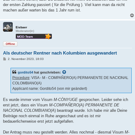
t
der ersten Zahlung passiert ( für die Prüfung ). Viel kann man da nicht
r
a
machen außer warten bis das 1 Jahr rum ist.
g
Eisbaer
Moderator(in)
Offline
Als deutscher Rentner nach Kolumbien ausgewandert
B
2. November 2023, 18:03
e
i
t
gordito54
hat geschrieben:
r
a
Procedure
: VISA - M - COMPAÑERO(A) PERMANENTE DE NACIONAL
g
COLOMBIANO(A)
Applicant name: Gordito54 (von mir geändert)
Es wurde immer vom Visum
M-CÒNYUGE
gesprochen. Leider sehe ich
erst jetzt, dass ein Visum
M-COMPAÑERO(A) PERMANENTE DE
NACIONAL COLOMBIANO(A
) beantragt wurde. Ich habe mir alle Deine
Beiträge noch einmal in Ruhe angeschaut und es ist mir
bedauerlicherweise erst jetzt aufgefallen.
Der Antrag muss neu gestellt werden. Alles nochmal - diesmal Visum
M-