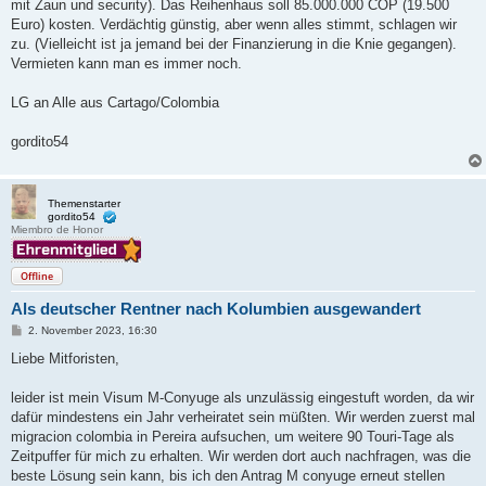
mit Zaun und security). Das Reihenhaus soll 85.000.000 COP (19.500
Euro) kosten. Verdächtig günstig, aber wenn alles stimmt, schlagen wir
zu. (Vielleicht ist ja jemand bei der Finanzierung in die Knie gegangen).
Vermieten kann man es immer noch.
LG an Alle aus Cartago/Colombia
gordito54
Themenstarter
gordito54
Miembro de Honor
Offline
Als deutscher Rentner nach Kolumbien ausgewandert
B
2. November 2023, 16:30
e
i
Liebe Mitforisten,
t
r
a
leider ist mein Visum M-Conyuge als unzulässig eingestuft worden, da wir
g
dafür mindestens ein Jahr verheiratet sein müßten. Wir werden zuerst mal
migracion colombia in Pereira aufsuchen, um weitere 90 Touri-Tage als
Zeitpuffer für mich zu erhalten. Wir werden dort auch nachfragen, was die
beste Lösung sein kann, bis ich den Antrag M conyuge erneut stellen