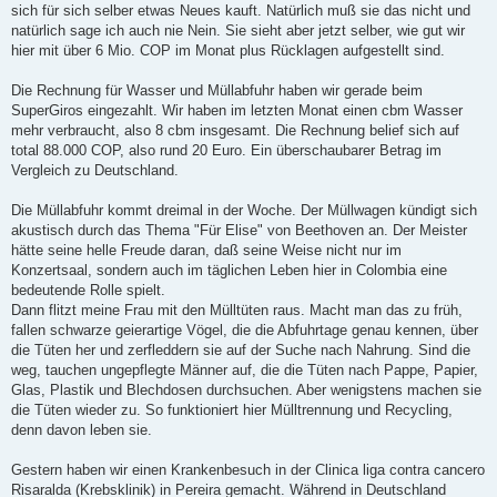
sich für sich selber etwas Neues kauft. Natürlich muß sie das nicht und
natürlich sage ich auch nie Nein. Sie sieht aber jetzt selber, wie gut wir
hier mit über 6 Mio. COP im Monat plus Rücklagen aufgestellt sind.
Die Rechnung für Wasser und Müllabfuhr haben wir gerade beim
SuperGiros eingezahlt. Wir haben im letzten Monat einen cbm Wasser
mehr verbraucht, also 8 cbm insgesamt. Die Rechnung belief sich auf
total 88.000 COP, also rund 20 Euro. Ein überschaubarer Betrag im
Vergleich zu Deutschland.
Die Müllabfuhr kommt dreimal in der Woche. Der Müllwagen kündigt sich
akustisch durch das Thema "Für Elise" von Beethoven an. Der Meister
hätte seine helle Freude daran, daß seine Weise nicht nur im
Konzertsaal, sondern auch im täglichen Leben hier in Colombia eine
bedeutende Rolle spielt.
Dann flitzt meine Frau mit den Mülltüten raus. Macht man das zu früh,
fallen schwarze geierartige Vögel, die die Abfuhrtage genau kennen, über
die Tüten her und zerfleddern sie auf der Suche nach Nahrung. Sind die
weg, tauchen ungepflegte Männer auf, die die Tüten nach Pappe, Papier,
Glas, Plastik und Blechdosen durchsuchen. Aber wenigstens machen sie
die Tüten wieder zu. So funktioniert hier Mülltrennung und Recycling,
denn davon leben sie.
Gestern haben wir einen Krankenbesuch in der Clinica liga contra cancero
Risaralda (Krebsklinik) in Pereira gemacht. Während in Deutschland