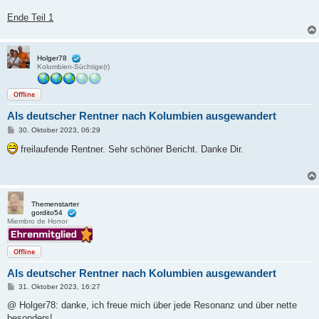
Ende Teil 1
Holger78
Kolumbien-Süchtige(r)
Offline
Als deutscher Rentner nach Kolumbien ausgewandert
B
30. Oktober 2023, 06:29
e
i
freilaufende Rentner. Sehr schöner Bericht. Danke Dir.
t
r
a
g
Themenstarter
gordito54
Miembro de Honor
Offline
Als deutscher Rentner nach Kolumbien ausgewandert
B
31. Oktober 2023, 16:27
e
i
@ Holger78: danke, ich freue mich über jede Resonanz und über nette
t
besonders!