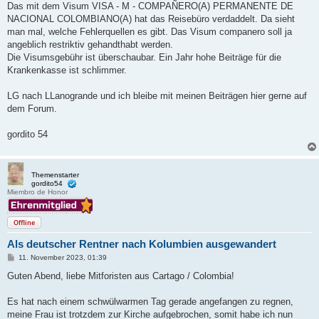
Das mit dem Visum VISA - M - COMPAÑERO(A) PERMANENTE DE
NACIONAL COLOMBIANO(A) hat das Reisebüro verdaddelt. Da sieht
man mal, welche Fehlerquellen es gibt. Das Visum companero soll ja
angeblich restriktiv gehandthabt werden.
Die Visumsgebühr ist überschaubar. Ein Jahr hohe Beiträge für die
Krankenkasse ist schlimmer.
LG nach LLanogrande und ich bleibe mit meinen Beiträgen hier gerne auf
dem Forum.
gordito 54
Themenstarter
gordito54
Miembro de Honor
Offline
Als deutscher Rentner nach Kolumbien ausgewandert
B
11. November 2023, 01:39
e
i
Guten Abend, liebe Mitforisten aus Cartago / Colombia!
t
r
a
Es hat nach einem schwülwarmen Tag gerade angefangen zu regnen,
g
meine Frau ist trotzdem zur Kirche aufgebrochen, somit habe ich nun