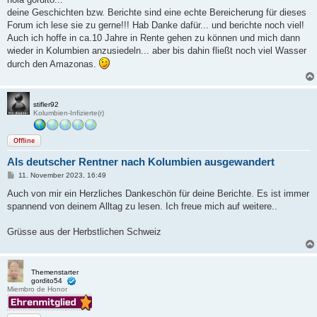
t
deine Geschichten bzw. Berichte sind eine echte Bereicherung für dieses
r
a
Forum ich lese sie zu gerne!!! Hab Danke dafür... und berichte noch viel!
g
Auch ich hoffe in ca.10 Jahre in Rente gehen zu können und mich dann
wieder in Kolumbien anzusiedeln... aber bis dahin fließt noch viel Wasser
durch den Amazonas.
stifler92
Kolumbien-Infizierte(r)
Offline
Als deutscher Rentner nach Kolumbien ausgewandert
B
11. November 2023, 16:49
e
i
Auch von mir ein Herzliches Dankeschön für deine Berichte. Es ist immer
t
spannend von deinem Alltag zu lesen. Ich freue mich auf weitere..
r
a
g
Grüsse aus der Herbstlichen Schweiz
Themenstarter
gordito54
Miembro de Honor