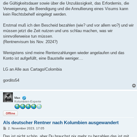
die Gültigkeitsdauer sowie über die Unzulässigkeit, das Erfordernis, die
Verweigerung, die Beendigung und die Annullierung eines Visums kann
kein Rechtsbehelf eingelegt werden.
Erstmal muß ich den Bescheid bezahlen (wie? und vor allem wo?) und wir
müssen jetzt die Zeit nutzen und uns schlau machen, was wir
sinnvollerweise tun müssen.
(Rentnervisum bis Nov. 2024?)
Wenigstens sind meine Rentenzahlungen wieder angelaufen und das
Konto ist aufgefüllt, eine Baustelle weniger....
LG an Alle aus Cartago/Colombia
gordito54
Max
Kolumbien-Experte
Offline
Als deutscher Rentner nach Kolumbien ausgewandert
B
2. November 2023, 17:05
e
i
Das ist nicht schön, aber Du brauchst nix mehr zu bezahlen das ist mit