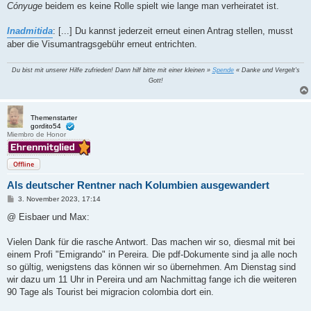
Cónyuge
beidem es keine Rolle spielt wie lange man verheiratet ist.
Inadmitida
: [...] Du kannst jederzeit erneut einen Antrag stellen, musst
aber die Visumantragsgebühr erneut entrichten.
Du bist mit unserer Hilfe zufrieden! Dann hilf bitte mit einer kleinen »
Spende
« Danke und Vergelt's
Gott!
Themenstarter
gordito54
Miembro de Honor
Offline
Als deutscher Rentner nach Kolumbien ausgewandert
B
3. November 2023, 17:14
e
i
@ Eisbaer und Max:
t
r
a
Vielen Dank für die rasche Antwort. Das machen wir so, diesmal mit bei
g
einem Profi "Emigrando" in Pereira. Die pdf-Dokumente sind ja alle noch
so gültig, wenigstens das können wir so übernehmen. Am Dienstag sind
wir dazu um 11 Uhr in Pereira und am Nachmittag fange ich die weiteren
90 Tage als Tourist bei migracion colombia dort ein.