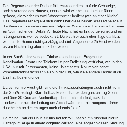
Das Regenwasser der Dächer fällt entweder direkt auf die Gehsteige,
sprich Veranda des Hauses, oder es wird wie bei uns in einer Rinne
gefasst, die wiederum zwei Wasserspeier bedient (wie an einer Kirche).
Das Regenwasser ergießt sich dann über diese beiden Wasserspeier auf
die Veranda. Sie sehen aus wie Delphine. Wäre unser Haus eine bar, wäre
es "zum lachenden Delphin". Heute Nacht hat es kräftig geregnet und es
ist angenehm, weil es bedeckt ist. Du bist hier auch über Tage dankbar,
wo mal die Sonne nicht ganztägig scheint. Angenehme 25 Grad werden
es am Nachmittag aber trotzdem werden.
In der Straße sind verlegt: Trinkwasserleitungen, Erdgas und
Kanalisation. Strom und Telekom ist per Freileitung verfügbar, wie in den
USA, nur mit Betonmasten, keine Holzmasten. Kolumbien hängt
kommunikationstechnisch also in der Luft, wie viele andere Länder auch.
Das hat Kostengründe.
Da es hier nie Frost gibt, sind die Trinkwasserleitungen auch nicht tief in
der Straße verlegt. Klar. Tiefbau kostet. Hat es den ganzen Tag Sonne
und über 30 Grad am Nachmittag, dann stellst du fest, daß das
Trinkwasser aus der Leitung am Abend wärmer ist als morgens. Daher
dusche ich an diesen tagen auch abends "kalt".
Da meine Frau ein Haus für uns kaufen will, hat sie ein Angebot hier in
Cartago im Auge in einem conjunto cerrado (eine abgeschlossen Siedlung