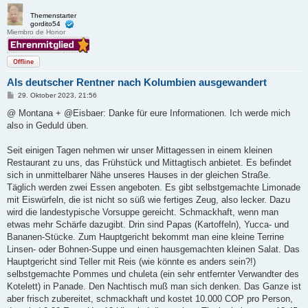
Themenstarter
gordito54
Miembro de Honor
Offline
Als deutscher Rentner nach Kolumbien ausgewandert
B
29. Oktober 2023, 21:56
e
i
@ Montana + @Eisbaer: Danke für eure Informationen. Ich werde mich
t
also in Geduld üben.
r
a
g
Seit einigen Tagen nehmen wir unser Mittagessen in einem kleinen
Restaurant zu uns, das Frühstück und Mittagtisch anbietet. Es befindet
sich in unmittelbarer Nähe unseres Hauses in der gleichen Straße.
Täglich werden zwei Essen angeboten. Es gibt selbstgemachte Limonade
mit Eiswürfeln, die ist nicht so süß wie fertiges Zeug, also lecker. Dazu
wird die landestypische Vorsuppe gereicht. Schmackhaft, wenn man
etwas mehr Schärfe dazugibt. Drin sind Papas (Kartoffeln), Yucca- und
Bananen-Stücke. Zum Hauptgericht bekommt man eine kleine Terrine
Linsen- oder Bohnen-Suppe und einen hausgemachten kleinen Salat. Das
Hauptgericht sind Teller mit Reis (wie könnte es anders sein?!)
selbstgemachte Pommes und chuleta (ein sehr entfernter Verwandter des
Kotelett) in Panade. Den Nachtisch muß man sich denken. Das Ganze ist
aber frisch zubereitet, schmackhaft und kostet 10.000 COP pro Person,