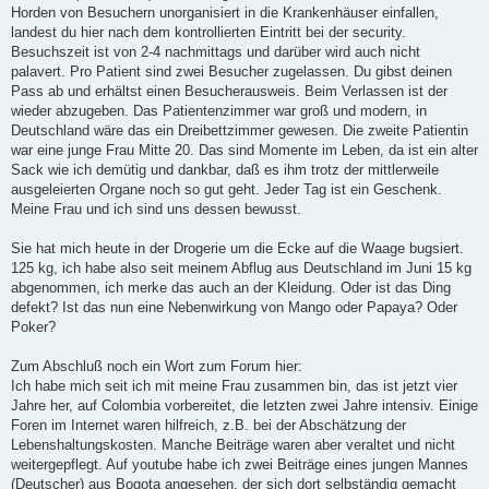
Horden von Besuchern unorganisiert in die Krankenhäuser einfallen,
landest du hier nach dem kontrollierten Eintritt bei der security.
Besuchszeit ist von 2-4 nachmittags und darüber wird auch nicht
palavert. Pro Patient sind zwei Besucher zugelassen. Du gibst deinen
Pass ab und erhältst einen Besucherausweis. Beim Verlassen ist der
wieder abzugeben. Das Patientenzimmer war groß und modern, in
Deutschland wäre das ein Dreibettzimmer gewesen. Die zweite Patientin
war eine junge Frau Mitte 20. Das sind Momente im Leben, da ist ein alter
Sack wie ich demütig und dankbar, daß es ihm trotz der mittlerweile
ausgeleierten Organe noch so gut geht. Jeder Tag ist ein Geschenk.
Meine Frau und ich sind uns dessen bewusst.
Sie hat mich heute in der Drogerie um die Ecke auf die Waage bugsiert.
125 kg, ich habe also seit meinem Abflug aus Deutschland im Juni 15 kg
abgenommen, ich merke das auch an der Kleidung. Oder ist das Ding
defekt? Ist das nun eine Nebenwirkung von Mango oder Papaya? Oder
Poker?
Zum Abschluß noch ein Wort zum Forum hier:
Ich habe mich seit ich mit meine Frau zusammen bin, das ist jetzt vier
Jahre her, auf Colombia vorbereitet, die letzten zwei Jahre intensiv. Einige
Foren im Internet waren hilfreich, z.B. bei der Abschätzung der
Lebenshaltungskosten. Manche Beiträge waren aber veraltet und nicht
weitergepflegt. Auf youtube habe ich zwei Beiträge eines jungen Mannes
(Deutscher) aus Bogota angesehen, der sich dort selbständig gemacht