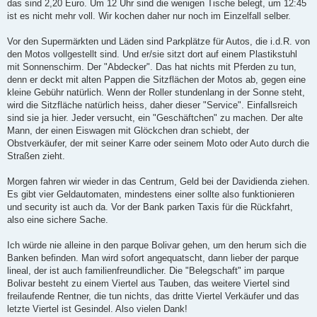
das sind 2,20 Euro. Um 12 Uhr sind die wenigen Tische belegt, um 12:45
ist es nicht mehr voll. Wir kochen daher nur noch im Einzelfall selber.
Vor den Supermärkten und Läden sind Parkplätze für Autos, die i.d.R. von
den Motos vollgestellt sind. Und er/sie sitzt dort auf einem Plastikstuhl
mit Sonnenschirm. Der "Abdecker". Das hat nichts mit Pferden zu tun,
denn er deckt mit alten Pappen die Sitzflächen der Motos ab, gegen eine
kleine Gebühr natürlich. Wenn der Roller stundenlang in der Sonne steht,
wird die Sitzfläche natürlich heiss, daher dieser "Service". Einfallsreich
sind sie ja hier. Jeder versucht, ein "Geschäftchen" zu machen. Der alte
Mann, der einen Eiswagen mit Glöckchen dran schiebt, der
Obstverkäufer, der mit seiner Karre oder seinem Moto oder Auto durch die
Straßen zieht.
Morgen fahren wir wieder in das Centrum, Geld bei der Davidienda ziehen.
Es gibt vier Geldautomaten, mindestens einer sollte also funktionieren
und security ist auch da. Vor der Bank parken Taxis für die Rückfahrt,
also eine sichere Sache.
Ich würde nie alleine in den parque Bolivar gehen, um den herum sich die
Banken befinden. Man wird sofort angequatscht, dann lieber der parque
lineal, der ist auch familienfreundlicher. Die "Belegschaft" im parque
Bolivar besteht zu einem Viertel aus Tauben, das weitere Viertel sind
freilaufende Rentner, die tun nichts, das dritte Viertel Verkäufer und das
letzte Viertel ist Gesindel. Also vielen Dank!