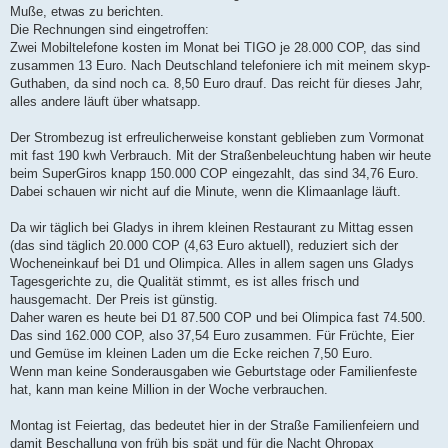
Muße, etwas zu berichten.
Die Rechnungen sind eingetroffen:
Zwei Mobiltelefone kosten im Monat bei TIGO je 28.000 COP, das sind
zusammen 13 Euro. Nach Deutschland telefoniere ich mit meinem skyp-
Guthaben, da sind noch ca. 8,50 Euro drauf. Das reicht für dieses Jahr,
alles andere läuft über whatsapp.
Der Strombezug ist erfreulicherweise konstant geblieben zum Vormonat
mit fast 190 kwh Verbrauch. Mit der Straßenbeleuchtung haben wir heute
beim SuperGiros knapp 150.000 COP eingezahlt, das sind 34,76 Euro.
Dabei schauen wir nicht auf die Minute, wenn die Klimaanlage läuft.
Da wir täglich bei Gladys in ihrem kleinen Restaurant zu Mittag essen
(das sind täglich 20.000 COP (4,63 Euro aktuell), reduziert sich der
Wocheneinkauf bei D1 und Olimpica. Alles in allem sagen uns Gladys
Tagesgerichte zu, die Qualität stimmt, es ist alles frisch und
hausgemacht. Der Preis ist günstig.
Daher waren es heute bei D1 87.500 COP und bei Olimpica fast 74.500.
Das sind 162.000 COP, also 37,54 Euro zusammen. Für Früchte, Eier
und Gemüse im kleinen Laden um die Ecke reichen 7,50 Euro.
Wenn man keine Sonderausgaben wie Geburtstage oder Familienfeste
hat, kann man keine Million in der Woche verbrauchen.
Montag ist Feiertag, das bedeutet hier in der Straße Familienfeiern und
damit Beschallung von früh bis spät und für die Nacht Ohropax