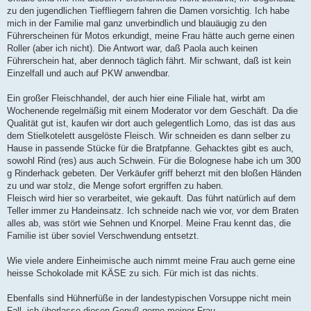
zu den jugendlichen Tieffliegern fahren die Damen vorsichtig. Ich habe
mich in der Familie mal ganz unverbindlich und blauäugig zu den
Führerscheinen für Motos erkundigt, meine Frau hätte auch gerne einen
Roller (aber ich nicht). Die Antwort war, daß Paola auch keinen
Führerschein hat, aber dennoch täglich fährt. Mir schwant, daß ist kein
Einzelfall und auch auf PKW anwendbar.
Ein großer Fleischhandel, der auch hier eine Filiale hat, wirbt am
Wochenende regelmäßig mit einem Moderator vor dem Geschäft. Da die
Qualität gut ist, kaufen wir dort auch gelegentlich Lomo, das ist das aus
dem Stielkotelett ausgelöste Fleisch. Wir schneiden es dann selber zu
Hause in passende Stücke für die Bratpfanne. Gehacktes gibt es auch,
sowohl Rind (res) aus auch Schwein. Für die Bolognese habe ich um 300
g Rinderhack gebeten. Der Verkäufer griff beherzt mit den bloßen Händen
zu und war stolz, die Menge sofort ergriffen zu haben.
Fleisch wird hier so verarbeitet, wie gekauft. Das führt natürlich auf dem
Teller immer zu Handeinsatz. Ich schneide nach wie vor, vor dem Braten
alles ab, was stört wie Sehnen und Knorpel. Meine Frau kennt das, die
Familie ist über soviel Verschwendung entsetzt.
Wie viele andere Einheimische auch nimmt meine Frau auch gerne eine
heisse Schokolade mit KÄSE zu sich. Für mich ist das nichts.
Ebenfalls sind Hühnerfüße in der landestypischen Vorsuppe nicht mein
Fall, ich überlasse diesen Genuß gerne meiner Frau.