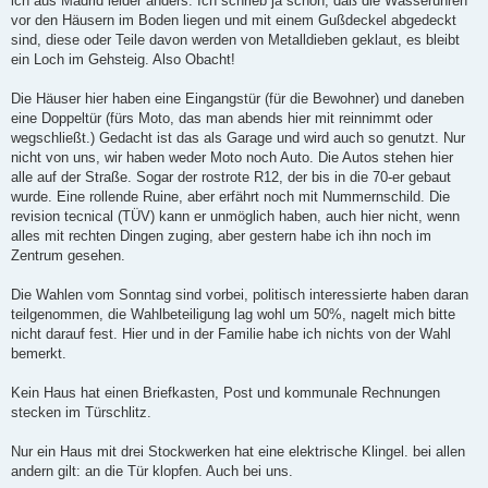
ich aus Madrid leider anders. Ich schrieb ja schon, daß die Wasseruhren
vor den Häusern im Boden liegen und mit einem Gußdeckel abgedeckt
sind, diese oder Teile davon werden von Metalldieben geklaut, es bleibt
ein Loch im Gehsteig. Also Obacht!
Die Häuser hier haben eine Eingangstür (für die Bewohner) und daneben
eine Doppeltür (fürs Moto, das man abends hier mit reinnimmt oder
wegschließt.) Gedacht ist das als Garage und wird auch so genutzt. Nur
nicht von uns, wir haben weder Moto noch Auto. Die Autos stehen hier
alle auf der Straße. Sogar der rostrote R12, der bis in die 70-er gebaut
wurde. Eine rollende Ruine, aber erfährt noch mit Nummernschild. Die
revision tecnical (TÜV) kann er unmöglich haben, auch hier nicht, wenn
alles mit rechten Dingen zuging, aber gestern habe ich ihn noch im
Zentrum gesehen.
Die Wahlen vom Sonntag sind vorbei, politisch interessierte haben daran
teilgenommen, die Wahlbeteiligung lag wohl um 50%, nagelt mich bitte
nicht darauf fest. Hier und in der Familie habe ich nichts von der Wahl
bemerkt.
Kein Haus hat einen Briefkasten, Post und kommunale Rechnungen
stecken im Türschlitz.
Nur ein Haus mit drei Stockwerken hat eine elektrische Klingel. bei allen
andern gilt: an die Tür klopfen. Auch bei uns.