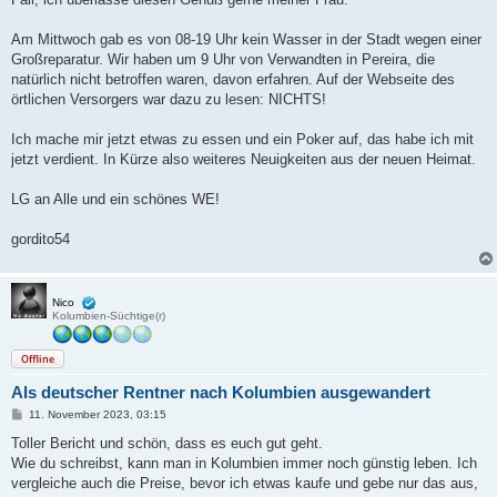
Am Mittwoch gab es von 08-19 Uhr kein Wasser in der Stadt wegen einer
Großreparatur. Wir haben um 9 Uhr von Verwandten in Pereira, die
natürlich nicht betroffen waren, davon erfahren. Auf der Webseite des
örtlichen Versorgers war dazu zu lesen: NICHTS!
Ich mache mir jetzt etwas zu essen und ein Poker auf, das habe ich mit
jetzt verdient. In Kürze also weiteres Neuigkeiten aus der neuen Heimat.
LG an Alle und ein schönes WE!
gordito54
Nico
Kolumbien-Süchtige(r)
Offline
Als deutscher Rentner nach Kolumbien ausgewandert
B
11. November 2023, 03:15
e
i
Toller Bericht und schön, dass es euch gut geht.
t
Wie du schreibst, kann man in Kolumbien immer noch günstig leben. Ich
r
a
vergleiche auch die Preise, bevor ich etwas kaufe und gebe nur das aus,
g