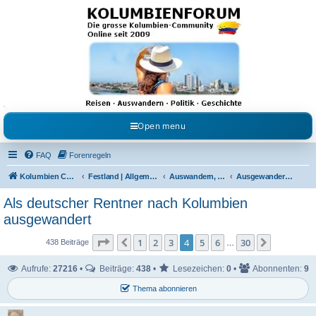
Kolumbienforum - Das
grosse Forum der
Freunde Kolumbiens
Reisen, Auswandern, Kultur, Politik, Geschichte und Visum in Kolumbien und Venezuela.
Austausch, Erfahrungen und Gemeinschaft im Kolumbienforum
Open menu
FAQ
Forenregeln
Kolumbien Community
Festland | Allgemeine Fragen
Auswandern, Leben & Arbeiten in Kolumbien
Ausgewandert nach Kolumbien | Auswanderer berichten
Als deutscher Rentner nach Kolumbien
ausgewandert
Seite
4
von
30
1
2
3
4
5
6
30
Vorherige
Nächste
438 Beiträge
…
Aufrufe:
27216
•
Beiträge:
438
•
Lesezeichen:
0
•
Abonnenten:
9
Thema abonnieren