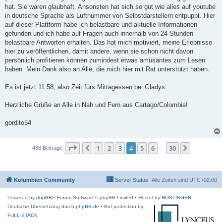
hat. Sie waren glaubhaft. Ansonsten hat sich so gut wie alles auf youtube
in deutsche Sprache als Luftnummer von Selbstdarstellern entpuppt. Hier
auf dieser Plattform habe ich belastbare und aktuelle Informationen
gefunden und ich habe auf Fragen auch innerhalb von 24 Stunden
belastbare Antworten erhalten. Das hat mich motiviert, meine Erlebnisse
hier zu veröffentlichen, damit andere, wenn sie schon nicht davon
persönlich profitieren können zumindest etwas amüsantes zum Lesen
haben. Mein Dank also an Alle, die mich hier mit Rat unterstützt haben.
Es ist jetzt 11:58, also Zeit fürs Mittagessen bei Gladys.
Herzliche Grüße an Alle in Nah und Fern aus Cartago/Colombia!
gordito54
Seite
4
von
30
1
2
3
4
5
6
30
Vorherige
Nächste
438 Beiträge
…
Kolumbien Community
Server Status
Alle Zeiten sind
UTC+02:00
Powered by
phpBB
® Forum Software © phpBB Limited
• Hostet by
HOSTINGER
Deutsche Übersetzung durch
phpBB.de
• Bot protection by
FULL-STACK