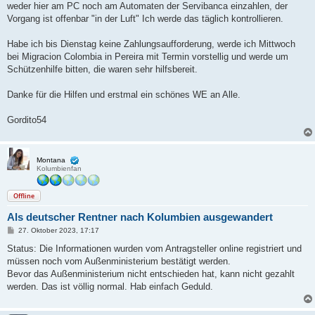
weder hier am PC noch am Automaten der Servibanca einzahlen, der
Vorgang ist offenbar "in der Luft" Ich werde das täglich kontrollieren.
Habe ich bis Dienstag keine Zahlungsaufforderung, werde ich Mittwoch
bei Migracion Colombia in Pereira mit Termin vorstellig und werde um
Schützenhilfe bitten, die waren sehr hilfsbereit.
Danke für die Hilfen und erstmal ein schönes WE an Alle.
Gordito54
Montana
Kolumbienfan
Offline
Als deutscher Rentner nach Kolumbien ausgewandert
B
27. Oktober 2023, 17:17
e
i
Status: Die Informationen wurden vom Antragsteller online registriert und
t
müssen noch vom Außenministerium bestätigt werden.
r
a
Bevor das Außenministerium nicht entschieden hat, kann nicht gezahlt
g
werden. Das ist völlig normal. Hab einfach Geduld.