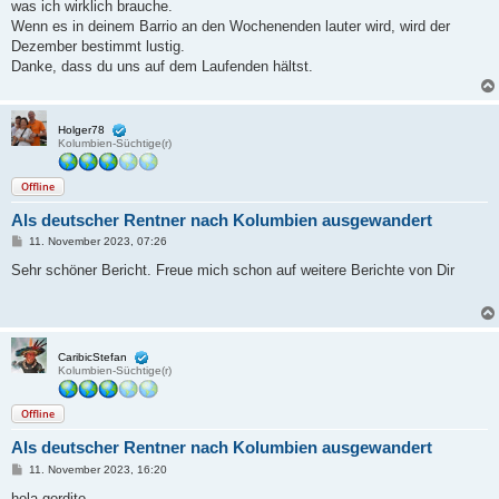
was ich wirklich brauche.
Wenn es in deinem Barrio an den Wochenenden lauter wird, wird der
Dezember bestimmt lustig.
Danke, dass du uns auf dem Laufenden hältst.
Holger78
Kolumbien-Süchtige(r)
Offline
Als deutscher Rentner nach Kolumbien ausgewandert
B
11. November 2023, 07:26
e
i
Sehr schöner Bericht. Freue mich schon auf weitere Berichte von Dir
t
r
a
g
CaribicStefan
Kolumbien-Süchtige(r)
Offline
Als deutscher Rentner nach Kolumbien ausgewandert
B
11. November 2023, 16:20
e
i
hola gordito...