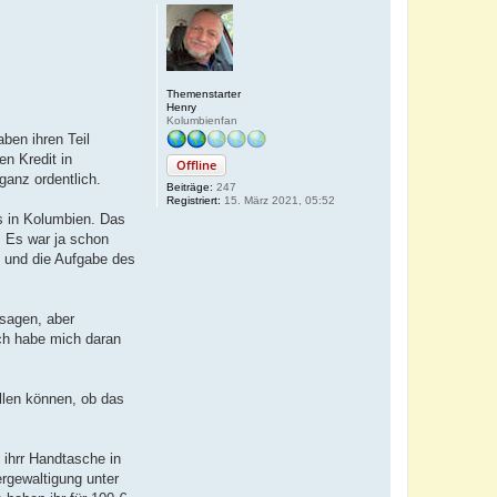
Themenstarter
Henry
Kolumbienfan
ben ihren Teil
n Kredit in
Offline
ganz ordentlich.
Beiträge:
247
Registriert:
15. März 2021, 05:52
us in Kolumbien. Das
. Es war ja schon
e und die Aufgabe des
 sagen, aber
Ich habe mich daran
llen können, ob das
 ihrr Handtasche in
rgewaltigung unter