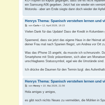
KO-Tropfen so kaputt gegangen, dass sie es nicht reparier
ein Samsung A06 gegeben. Jetzt hat sie wieder ein vernün
Motorola - aber am Ende siegte dann doch wieder der Apfe
Henrys Thema: Spanisch verstehen lernen und v
B
von
Carlo
»
12. April 2026, 16:15
e
i
Vielen Dank für das Update! Dass der Kredit in Kolumbien get
t
r
a
Spannend, dass sie jetzt das eigene Haus in der Heimat als
g
deiner Frau mal nach Spanien fliegst, um Andrea vor Ort 
Was das iPhone 15 angeht, da musste ich schmunzeln. Das e
Smartphone mit Stolz präsentieren, sich aber am Monatsen
unschlagbares Statussymbol, egal wie die Umstände sind.
Ich drücke die Daumen für den Termin bzgl. des Aufenthal
Henrys Thema: Spanisch verstehen lernen und v
B
von
Henry
»
10. Mai 2026, 21:56
e
i
Hola amigas y amigos,
t
r
a
es gibt noch nichts Neues zu vermelden, die Mühlen in S
g