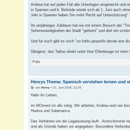
Andrea hat auf jeden Fall alle Unterlagen eingereicht und 
in Spanien und lt. Behörde würde sich ab 1. Juni auch oh
Jahr in Spanien haben Sie mehr Recht auf Unterstützung".
Ihr einjähiriges Jubiläum hat sie mit einem Besuch der "To
Sehenswürdigkeiten der Stadt "gefeiert" und dort ein sch
Und für euch gibt es noch "un fotito pequeño desde ese día
Übrigens: das Tattoo direkt unter ihrer Ellenbeuge ist mei
Foto
Henrys Thema: Spanisch verstehen lernen und v
B
von
Henry
»
21. Juni 2026, 12:25
e
i
Hallo ihr Lieben,
t
r
a
im MOment ist alls ruhig. Wir arbeiten, Andrea reist ein bis
g
Huelva und Salamanca.
Das Verfahren um die Legalisierung läuft - Amtschimmel rei
und als Gründe haben sie angegeben: Besondere Verbindung