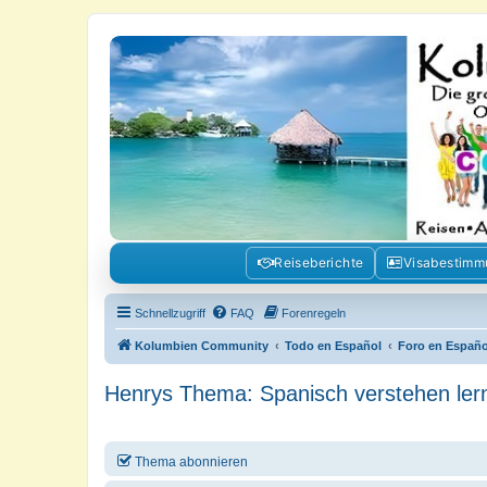
Kolumbienforum - Das grosse Foru
Reisen, Auswandern, Kultur, Politik, Geschichte und Visum in Kolumb
Reiseberichte
Visabestim
Schnellzugriff
FAQ
Forenregeln
Kolumbien Community
Todo en Español
Foro en Españo
Henrys Thema: Spanisch verstehen ler
Thema abonnieren