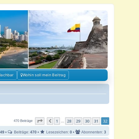
Nachbar
Wohin soll mein Beitrag
Seite
32
von
32
1
28
29
30
31
32
Vorherige
470 Beiträge
…
49
•
Beiträge:
470
•
Lesezeichen:
0
•
Abonnenten:
3