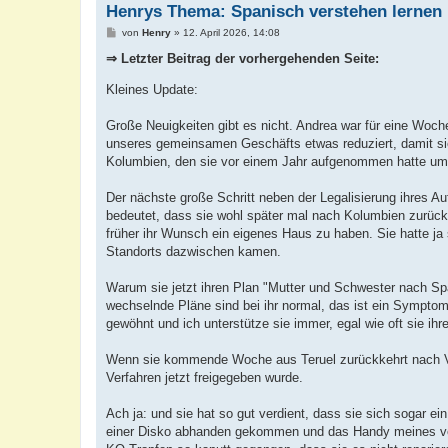
Henrys Thema: Spanisch verstehen lernen 
B
von
Henry
»
12. April 2026, 14:08
e
i
⇒ Letzter Beitrag der vorhergehenden Seite:
t
r
Kleines Update:
a
g
Große Neuigkeiten gibt es nicht. Andrea war für eine Woche
unseres gemeinsamen Geschäfts etwas reduziert, damit sie 
Kolumbien, den sie vor einem Jahr aufgenommen hatte um d
Der nächste große Schritt neben der Legalisierung ihres A
bedeutet, dass sie wohl später mal nach Kolumbien zurückk
früher ihr Wunsch ein eigenes Haus zu haben. Sie hatte ja
Standorts dazwischen kamen.
Warum sie jetzt ihren Plan "Mutter und Schwester nach Sp
wechselnde Pläne sind bei ihr normal, das ist ein Symptom 
gewöhnt und ich unterstütze sie immer, egal wie oft sie ihr
Wenn sie kommende Woche aus Teruel zurückkehrt nach Vale
Verfahren jetzt freigegeben wurde.
Ach ja: und sie hat so gut verdient, dass sie sich sogar e
einer Disko abhanden gekommen und das Handy meines verst