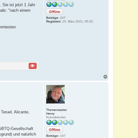
Sie ist jetzt 1 Jahr
mals: "nach einem
Offline
Beiträge:
247
Registriert:
15. März 2021, 05:52
ühmtesten
N
a
c
h
o
b
e
n
Themenstarter
Teruel, Alicante,
Henry
Kolumbienfan
 LGBTQ-Gesellschaft
Offline
grund) und natürlich
Beiträge:
247