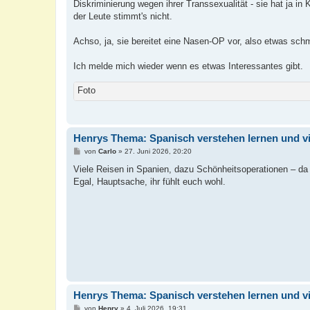
Diskriminierung wegen ihrer Transsexualität - sie hat ja 
der Leute stimmt's nicht.
Achso, ja, sie bereitet eine Nasen-OP vor, also etwas sch
Ich melde mich wieder wenn es etwas Interessantes gibt.
Foto
Henrys Thema: Spanisch verstehen lernen und v
B
von
Carlo
»
27. Juni 2026, 20:20
e
i
Viele Reisen in Spanien, dazu Schönheitsoperationen – da f
t
Egal, Hauptsache, ihr fühlt euch wohl.
r
a
g
Henrys Thema: Spanisch verstehen lernen und v
B
von
Henry
»
4. Juli 2026, 19:31