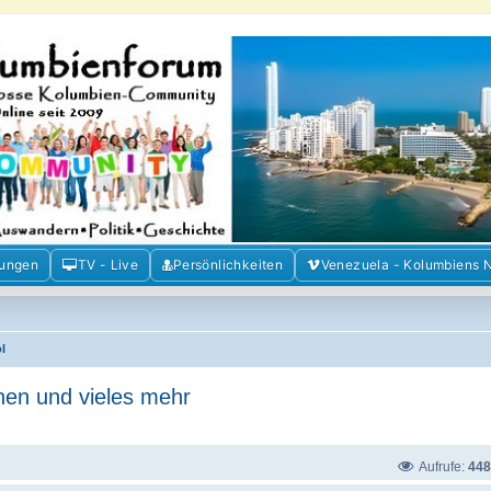
m der Freunde Kolumbiens
ien und Venezuela. Austausch, Erfahrungen und Gemeinschaft im Kolumbienforum
mungen
TV - Live
Persönlichkeiten
Venezuela - Kolumbiens 
l
nen und vieles mehr
Aufrufe:
448