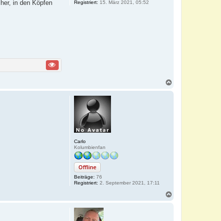
her, in den Köpfen
Registriert:
15. März 2021, 05:52
N
a
c
h
o
b
e
n
Carlo
Kolumbienfan
Offline
Beiträge:
76
Registriert:
2. September 2021, 17:11
N
a
c
h