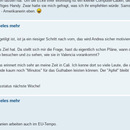
en lassen hat. Um die Ecke ihrer Wohnung ist ein kleiner Computer-Laden, die
ftiges Handy. Zwar hatte sie mich gefragt, was ich ihr empfehlen würde: Sam
l - Amerikanerin eben.
ieles mehr
ilgt ist, ist ja ein riesiger Schritt nach vorn, das wird Andrea sicher motivier
 Ziel hat. Da stellt sich mir die Frage, hast du eigentlich schon Pläne, wan
zu besuchen und zu sehen, wie sie in Valencia vorankommt?
rinnert mich sehr an meine Zeit in Cali. Ich kenne dort so viele Leute, die
de kaum noch "Minutos" für das Guthaben leisten können. Der "Apfel" bleibt
tsstatus nächste Woche!
ieles mehr
panien arbeiten auch im EU-Tempo.