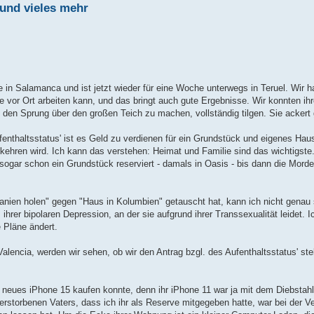
und vieles mehr
 in Salamanca und ist jetzt wieder für eine Woche unterwegs in Teruel. Wir ha
vor Ort arbeiten kann, und das bringt auch gute Ergebnisse. Wir konnten ihre
en Sprung über den großen Teich zu machen, vollständig tilgen. Sie ackert 
ufenthaltsstatus' ist es Geld zu verdienen für ein Grundstück und eigenes Ha
ehren wird. Ich kann das verstehen: Heimat und Familie sind das wichtigste
 sogar schon ein Grundstück reserviert - damals in Oasis - bis dann die Mord
anien holen" gegen "Haus in Kolumbien" getauscht hat, kann ich nicht genau
ihrer bipolaren Depression, an der sie aufgrund ihrer Transsexualität leidet. 
e Pläne ändert.
ncia, werden wir sehen, ob wir den Antrag bzgl. des Aufenthaltsstatus' ste
in neues iPhone 15 kaufen konnte, denn ihr iPhone 11 war ja mit dem Diebstahl
orbenen Vaters, dass ich ihr als Reserve mitgegeben hatte, war bei der Ve