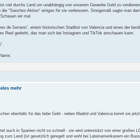
reist viel durchs Land um unabhängig von unserem Gewerbe Geld zu verdienen. 
ne die "Sanchez-Aktion" einiges für sie verbessern. Sinngemäß sagte man da
 Schauen wir mal.
rres de Serrano", einem historischen Stadttor von Valencia und eines der ber
önes Reel gedreht, das man sich bei Instagram und TikTok anschauen kann.
".
n Name.
ieles mehr
schen ebenfalls für das liebe Geld - neben Madrid und Valencia kennt sie jetzt 
tet auch in Spanien nicht so schnell - sie wird unterstützt von einer großen
 zum Land (ist gesetzlich geregelt und wohl bei Lateinamerikanern ein Basis