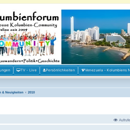
m der Freunde Kolumbiens
ien und Venezuela. Austausch, Erfahrungen und Gemeinschaft im Kolumbienforum
mungen
TV - Live
Persönlichkeiten
Venezuela - Kolumbiens 
n & Neuigkeiten
2010
Aufruf