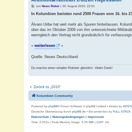
B
von
News Robot
»
30. August 2010, 22:01
e
i
In Kolumbien berieten rund 2500 Frauen vom 16. bis 23.
t
r
a
Álvaro Uribe hat weit mehr als Spuren hinterlassen. Kolumb
g
über das im Oktober 2009 von ihm unterzeichnete Militär
wenngleich den Vertrag nicht grundsätzlich für verfassungsw
»
weiterlesen
«
Quelle: Neues Deutschland
Du machst einen simplen Roboter glücklich. Vielen Dank!
Zurück zu „2010“
Kolumbien Community
Powered by
phpBB
® Forum Software © phpBB Limited
• Hostet by
HOST
Deutsche Übersetzung durch
phpBB.de
• Bot protection by
FULL-STACK
Datenschutz
||
Nutzungsbedingungen
||
Impressum
Time: 0.051s
| Peak Memory Usage: 5.55 MiB | GZIP: On