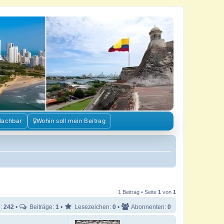
Nachbar
Wohin soll mein Beitrag
1 Beitrag • Seite
1
von
1
e:
242
•
Beiträge:
1
•
Lesezeichen:
0
•
Abonnenten:
0