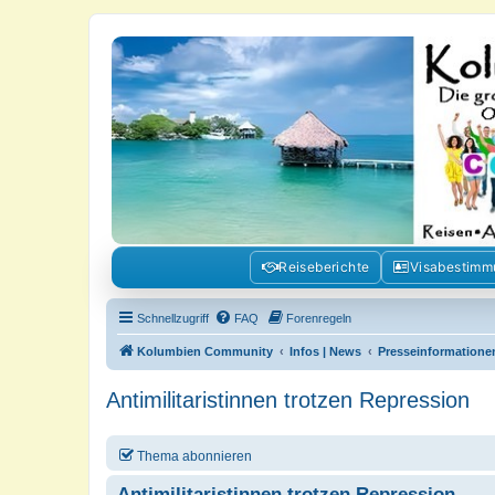
Kolumbienforum - Das grosse Foru
Reisen, Auswandern, Kultur, Politik, Geschichte und Visum in Kolumb
Reiseberichte
Visabestim
Schnellzugriff
FAQ
Forenregeln
Kolumbien Community
Infos | News
Presseinformatione
Antimilitaristinnen trotzen Repression
Thema abonnieren
Antimilitaristinnen trotzen Repression