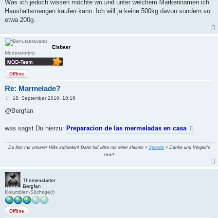
a
Was ich jedoch wissen möchte wo und unter welchem Markennamen ich
g
Haushaltsmengen kaufen kann. Ich will ja keine 500kg davon sondern so
etwa 200g.
Eisbaer
Moderator(in)
Offline
Re: Marmelade?
B
18. September 2010, 18:16
e
i
@Bergfan
t
r
a
was sagst Du hierzu:
Preparacion de las mermeladas en casa
g
Du bist mit unserer Hilfe zufrieden! Dann hilf bitte mit einer kleinen »
Spende
« Danke und Vergelt's
Gott!
Themenstarter
Bergfan
Kolumbien-Süchtige(r)
Offline