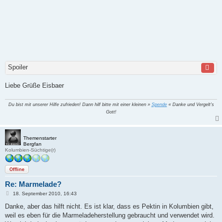
Spoiler
Liebe Grüße Eisbaer
Du bist mit unserer Hilfe zufrieden! Dann hilf bitte mit einer kleinen »
Spende
« Danke und Vergelt's
Gott!
Themenstarter
Bergfan
Kolumbien-Süchtige(r)
Offline
Re: Marmelade?
B
18. September 2010, 16:43
e
i
Danke, aber das hilft nicht. Es ist klar, dass es Pektin in Kolumbien gibt,
t
weil es eben für die Marmeladeherstellung gebraucht und verwendet wird.
r