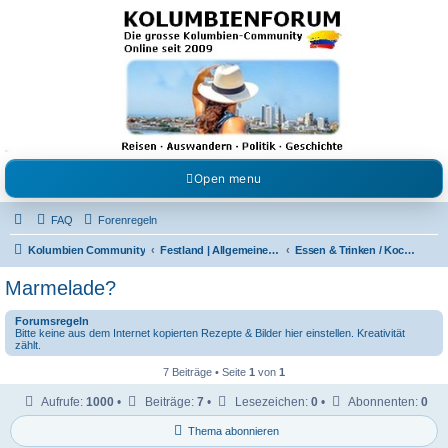
Kolumbienforum - Das
grosse Forum der
Freunde Kolumbiens
Reisen, Auswandern, Kultur, Politik, Geschichte und Visum in Kolumbien und Venezuela.
Austausch, Erfahrungen und Gemeinschaft im Kolumbienforum
Open menu
FAQ
Forenregeln
Kolumbien Community
Festland | Allgemeine Fragen
Essen & Trinken / Koch- Back & Rezeptecke
Marmelade?
Forumsregeln
Bitte keine aus dem Internet kopierten Rezepte & Bilder hier einstellen. Kreativität
zählt.
7 Beiträge • Seite
1
von
1
Aufrufe:
1000
•
Beiträge:
7
•
Lesezeichen:
0
•
Abonnenten:
0
Thema abonnieren