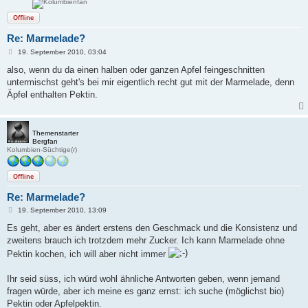
Offline
Re: Marmelade?
B
19. September 2010, 03:04
e
i
also, wenn du da einen halben oder ganzen Apfel feingeschnitten
t
untermischst geht's bei mir eigentlich recht gut mit der Marmelade, denn
r
a
Äpfel enthalten Pektin.
g
Themenstarter
Bergfan
Kolumbien-Süchtige(r)
Offline
Re: Marmelade?
B
19. September 2010, 13:09
e
i
Es geht, aber es ändert erstens den Geschmack und die Konsistenz und
t
zweitens brauch ich trotzdem mehr Zucker. Ich kann Marmelade ohne
r
a
Pektin kochen, ich will aber nicht immer
g
Ihr seid süss, ich würd wohl ähnliche Antworten geben, wenn jemand
fragen würde, aber ich meine es ganz ernst: ich suche (möglichst bio)
Pektin oder Apfelpektin.