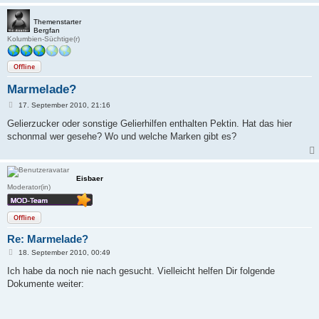
Themenstarter
Bergfan
Kolumbien-Süchtige(r)
Offline
Marmelade?
B
17. September 2010, 21:16
e
i
Gelierzucker oder sonstige Gelierhilfen enthalten Pektin. Hat das hier
t
schonmal wer gesehe? Wo und welche Marken gibt es?
r
a
g
Eisbaer
Moderator(in)
Offline
Re: Marmelade?
B
18. September 2010, 00:49
e
i
Ich habe da noch nie nach gesucht. Vielleicht helfen Dir folgende
t
Dokumente weiter:
r
a
g