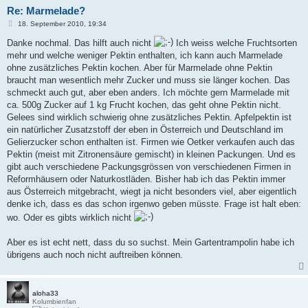
Re: Marmelade?
B
18. September 2010, 19:34
e
i
Danke nochmal. Das hilft auch nicht
Ich weiss welche Fruchtsorten
t
mehr und welche weniger Pektin enthalten, ich kann auch Marmelade
r
a
ohne zusätzliches Pektin kochen. Aber für Marmelade ohne Pektin
g
braucht man wesentlich mehr Zucker und muss sie länger kochen. Das
schmeckt auch gut, aber eben anders. Ich möchte gern Marmelade mit
ca. 500g Zucker auf 1 kg Frucht kochen, das geht ohne Pektin nicht.
Gelees sind wirklich schwierig ohne zusätzliches Pektin. Apfelpektin ist
ein natürlicher Zusatzstoff der eben in Österreich und Deutschland im
Gelierzucker schon enthalten ist. Firmen wie Oetker verkaufen auch das
Pektin (meist mit Zitronensäure gemischt) in kleinen Packungen. Und es
gibt auch verschiedene Packungsgrössen von verschiedenen Firmen in
Reformhäusern oder Naturkostläden. Bisher hab ich das Pektin immer
aus Österreich mitgebracht, wiegt ja nicht besonders viel, aber eigentlich
denke ich, dass es das schon irgenwo geben müsste. Frage ist halt eben:
wo. Oder es gibts wirklich nicht
Aber es ist echt nett, dass du so suchst. Mein Gartentrampolin habe ich
übrigens auch noch nicht auftreiben können.
aloha33
Kolumbienfan