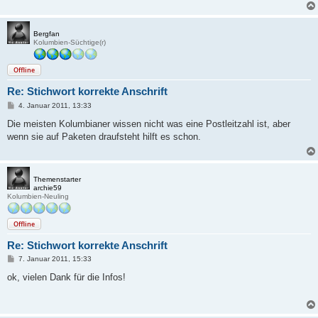
Bergfan
Kolumbien-Süchtige(r)
Offline
Re: Stichwort korrekte Anschrift
B
4. Januar 2011, 13:33
e
i
Die meisten Kolumbianer wissen nicht was eine Postleitzahl ist, aber
t
wenn sie auf Paketen draufsteht hilft es schon.
r
a
g
Themenstarter
archie59
Kolumbien-Neuling
Offline
Re: Stichwort korrekte Anschrift
B
7. Januar 2011, 15:33
e
i
ok, vielen Dank für die Infos!
t
r
a
g