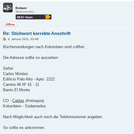
Eisbaer
Moderator(in)
Offline
Re: Stichwort korrekte Anschrift
B
4. Januar 2011, 03:49
e
i
Büchersendungen nach Kolumbien sind zollfrei.
t
r
a
Die Adresse sollte so aussehen:
g
Señor
Carlos Montes
Edificio Palo Alto - Apto. 2222
Carrera 46 Nº 41 - 11
Barrio El Monte
CO -
Caldas
(Antioquia)
Kolumbien - Südamerika
Nach Möglichkeit auch noch die Telefonnummer angeben.
So sollte es ankommen.