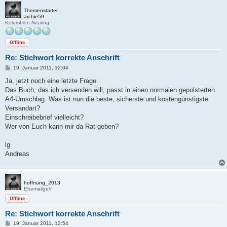
Themenstarter
archie59
Kolumbien-Neuling
Offline
Re: Stichwort korrekte Anschrift
B
19. Januar 2011, 12:04
e
i
Ja, jetzt noch eine letzte Frage:
t
Das Buch, das ich versenden will, passt in einen normalen gepolsterten
r
a
A4-Umschlag. Was ist nun die beste, sicherste und kostengünstigste
g
Versandart?
Einschreibebrief vielleicht?
Wer von Euch kann mir da Rat geben?
lg
Andreas
hoffnung_2013
Ehemalige/r
Offline
Re: Stichwort korrekte Anschrift
B
19. Januar 2011, 12:54