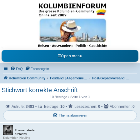
Kolumbienforum - Das
grosse Forum der
Freunde Kolumbiens
Reisen, Auswandern, Kultur, Politik, Geschichte und Visum in Kolumbien und Venezuela.
Austausch, Erfahrungen und Gemeinschaft im Kolumbienforum
Open menu
FAQ
Forenregeln
Kolumbien Community
Festland | Allgemeine Fragen
Post/Gepäckversand von und nach Kolumbien
Stichwort korrekte Anschrift
10 Beiträge • Seite
1
von
1
Aufrufe:
3483
•
Beiträge:
10
•
Lesezeichen:
0
•
Abonnenten:
0
Thema abonnieren
Themenstarter
archie59
Kolumbien-Neuling