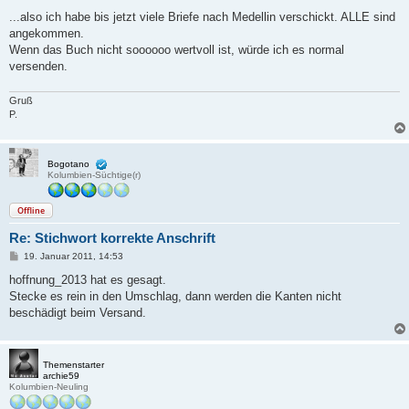
e
i
...also ich habe bis jetzt viele Briefe nach Medellin verschickt. ALLE sind
t
angekommen.
r
a
Wenn das Buch nicht soooooo wertvoll ist, würde ich es normal
g
versenden.
Gruß
P.
Bogotano
Kolumbien-Süchtige(r)
Offline
Re: Stichwort korrekte Anschrift
B
19. Januar 2011, 14:53
e
i
hoffnung_2013 hat es gesagt.
t
Stecke es rein in den Umschlag, dann werden die Kanten nicht
r
a
beschädigt beim Versand.
g
Themenstarter
archie59
Kolumbien-Neuling