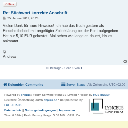
Offline
Re: Stichwort korrekte Anschrift
B
25. Januar 2011, 20:20
e
i
Vielen Dank für Eure Hinweise! Ich hab das Buch gestern als
t
Einschreibebrief mit angefügter Zollerklärung bei der Post aufgegeben.
r
a
Hat nur 5,10 EUR gekostet. Mal sehen wie lange es dauert, bis es
g
ankommt.
lg
Andreas
10 Beiträge • Seite
1
von
1
Kolumbien Community
Server Status
Alle Zeiten sind
UTC+02:00
Powered by
phpBB
® Forum Software © phpBB Limited
• Hostet by
HOSTINGER
Deutsche Übersetzung durch
phpBB.de
• Bot protection by
FULL-STACK
Datenschutz
||
Nutzungsbedingungen
||
Impressum
Time: 0.026s
| Peak Memory Usage: 5.58 MiB | GZIP: On