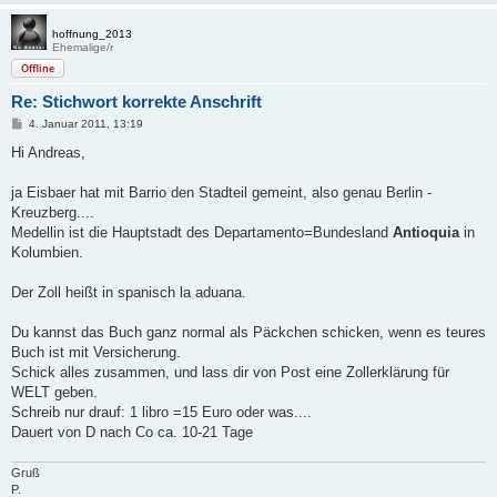
hoffnung_2013
Ehemalige/r
Offline
Re: Stichwort korrekte Anschrift
B
4. Januar 2011, 13:19
e
i
Hi Andreas,
t
r
a
ja Eisbaer hat mit Barrio den Stadteil gemeint, also genau Berlin -
g
Kreuzberg....
Medellin ist die Hauptstadt des Departamento=Bundesland
Antioquia
in
Kolumbien.
Der Zoll heißt in spanisch la aduana.
Du kannst das Buch ganz normal als Päckchen schicken, wenn es teures
Buch ist mit Versicherung.
Schick alles zusammen, und lass dir von Post eine Zollerklärung für
WELT geben.
Schreib nur drauf: 1 libro =15 Euro oder was....
Dauert von D nach Co ca. 10-21 Tage
Gruß
P.