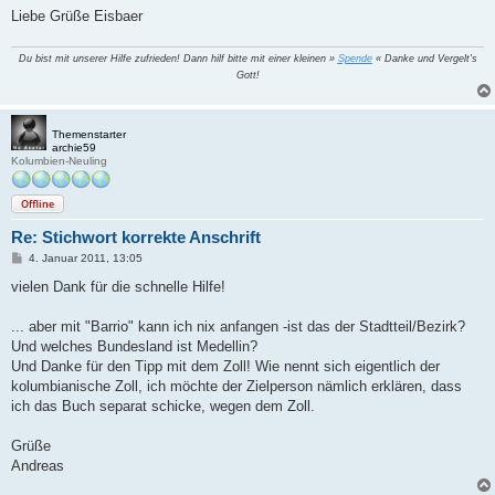
Liebe Grüße Eisbaer
Du bist mit unserer Hilfe zufrieden! Dann hilf bitte mit einer kleinen »
Spende
« Danke und Vergelt's
Gott!
Themenstarter
archie59
Kolumbien-Neuling
Offline
Re: Stichwort korrekte Anschrift
B
4. Januar 2011, 13:05
e
i
vielen Dank für die schnelle Hilfe!
t
r
a
... aber mit "Barrio" kann ich nix anfangen -ist das der Stadtteil/Bezirk?
g
Und welches Bundesland ist Medellin?
Und Danke für den Tipp mit dem Zoll! Wie nennt sich eigentlich der
kolumbianische Zoll, ich möchte der Zielperson nämlich erklären, dass
ich das Buch separat schicke, wegen dem Zoll.
Grüße
Andreas