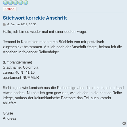
Offline
Stichwort korrekte Anschrift
B
4. Januar 2011, 03:35
e
i
Hallo, ich bin es wieder mal mit einer doofen Frage:
t
r
a
Jemand in Kolumbien möchte ein Büchlein von mir postalisch
g
zugeschickt bekommen. Als ich nach der Anschrift fragte, bekam ich die
Angaben in folgender Reihenfolge:
(Empfängername)
Stadtname, Colombia
carrera 46 Nº 41 16
apartament NUMMER
Sieht irgendwie komisch aus die Reihenfolge aber die ist ja in jedem Land
etwas anders. Nu hätt ich gern gewusst, wie ich das in die richtige Reihe
kriege, sodass der kolumbianische Postbote das Teil auch korrekt
abliefert.
Grüße
Andreas