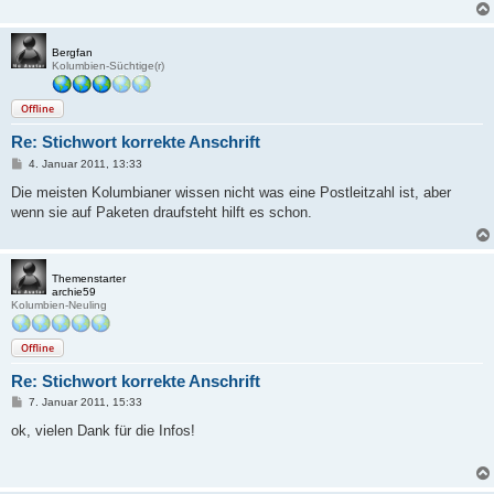
Bergfan
Kolumbien-Süchtige(r)
Offline
Re: Stichwort korrekte Anschrift
B
4. Januar 2011, 13:33
e
i
Die meisten Kolumbianer wissen nicht was eine Postleitzahl ist, aber
t
wenn sie auf Paketen draufsteht hilft es schon.
r
a
g
Themenstarter
archie59
Kolumbien-Neuling
Offline
Re: Stichwort korrekte Anschrift
B
7. Januar 2011, 15:33
e
i
ok, vielen Dank für die Infos!
t
r
a
g