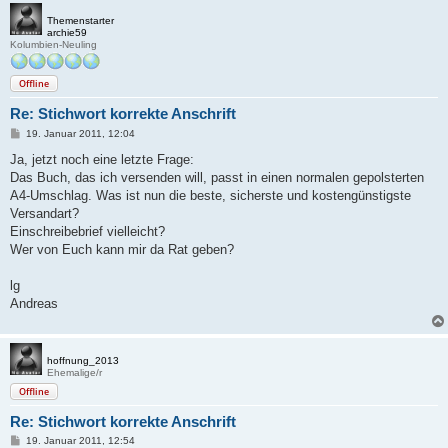
Themenstarter
archie59
Kolumbien-Neuling
Offline
Re: Stichwort korrekte Anschrift
B
19. Januar 2011, 12:04
e
i
Ja, jetzt noch eine letzte Frage:
t
Das Buch, das ich versenden will, passt in einen normalen gepolsterten
r
a
A4-Umschlag. Was ist nun die beste, sicherste und kostengünstigste
g
Versandart?
Einschreibebrief vielleicht?
Wer von Euch kann mir da Rat geben?
lg
Andreas
hoffnung_2013
Ehemalige/r
Offline
Re: Stichwort korrekte Anschrift
B
19. Januar 2011, 12:54