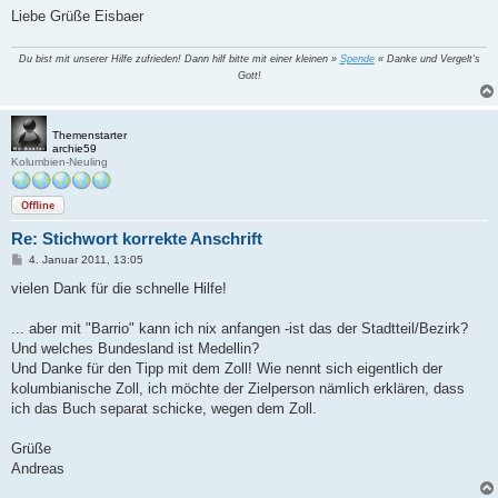
Liebe Grüße Eisbaer
Du bist mit unserer Hilfe zufrieden! Dann hilf bitte mit einer kleinen »
Spende
« Danke und Vergelt's
Gott!
Themenstarter
archie59
Kolumbien-Neuling
Offline
Re: Stichwort korrekte Anschrift
B
4. Januar 2011, 13:05
e
i
vielen Dank für die schnelle Hilfe!
t
r
a
... aber mit "Barrio" kann ich nix anfangen -ist das der Stadtteil/Bezirk?
g
Und welches Bundesland ist Medellin?
Und Danke für den Tipp mit dem Zoll! Wie nennt sich eigentlich der
kolumbianische Zoll, ich möchte der Zielperson nämlich erklären, dass
ich das Buch separat schicke, wegen dem Zoll.
Grüße
Andreas