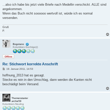
e
i
...also ich habe bis jetzt viele Briefe nach Medellin verschickt. ALLE sind
t
angekommen.
r
a
Wenn das Buch nicht soooooo wertvoll ist, würde ich es normal
g
versenden.
Gruß
P.
Bogotano
Kolumbien-Süchtige(r)
Offline
Re: Stichwort korrekte Anschrift
B
19. Januar 2011, 14:53
e
i
hoffnung_2013 hat es gesagt.
t
Stecke es rein in den Umschlag, dann werden die Kanten nicht
r
a
beschädigt beim Versand.
g
Themenstarter
archie59
Kolumbien-Neuling