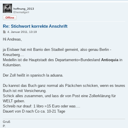
hoffnung_2013
Ehemalige/r
Offline
Re: Stichwort korrekte Anschrift
B
4. Januar 2011, 13:19
e
i
Hi Andreas,
t
r
a
ja Eisbaer hat mit Barrio den Stadteil gemeint, also genau Berlin -
g
Kreuzberg....
Medellin ist die Hauptstadt des Departamento=Bundesland
Antioquia
in
Kolumbien.
Der Zoll heißt in spanisch la aduana.
Du kannst das Buch ganz normal als Päckchen schicken, wenn es teures
Buch ist mit Versicherung.
Schick alles zusammen, und lass dir von Post eine Zollerklärung für
WELT geben.
Schreib nur drauf: 1 libro =15 Euro oder was....
Dauert von D nach Co ca. 10-21 Tage
Gruß
P.