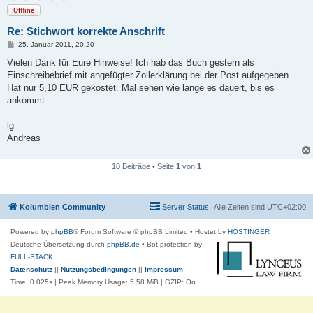
Offline
Re: Stichwort korrekte Anschrift
B
25. Januar 2011, 20:20
e
i
Vielen Dank für Eure Hinweise! Ich hab das Buch gestern als
t
Einschreibebrief mit angefügter Zollerklärung bei der Post aufgegeben.
r
a
Hat nur 5,10 EUR gekostet. Mal sehen wie lange es dauert, bis es
g
ankommt.
lg
Andreas
10 Beiträge • Seite
1
von
1
Kolumbien Community
Server Status
Alle Zeiten sind
UTC+02:00
Powered by
phpBB
® Forum Software © phpBB Limited
• Hostet by
HOSTINGER
Deutsche Übersetzung durch
phpBB.de
• Bot protection by
FULL-STACK
Datenschutz
||
Nutzungsbedingungen
||
Impressum
Time: 0.025s
| Peak Memory Usage: 5.58 MiB | GZIP: On