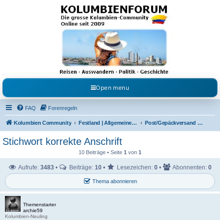
Kolumbienforum - Das
grosse Forum der
Freunde Kolumbiens
Reisen, Auswandern, Kultur, Politik, Geschichte und Visum in Kolumbien und Venezuela.
Austausch, Erfahrungen und Gemeinschaft im Kolumbienforum
Open menu
FAQ
Forenregeln
Kolumbien Community
Festland | Allgemeine Fragen
Post/Gepäckversand von und nach Kolumbien
Stichwort korrekte Anschrift
10 Beiträge • Seite
1
von
1
Aufrufe:
3483
•
Beiträge:
10
•
Lesezeichen:
0
•
Abonnenten:
0
Thema abonnieren
Themenstarter
archie59
Kolumbien-Neuling