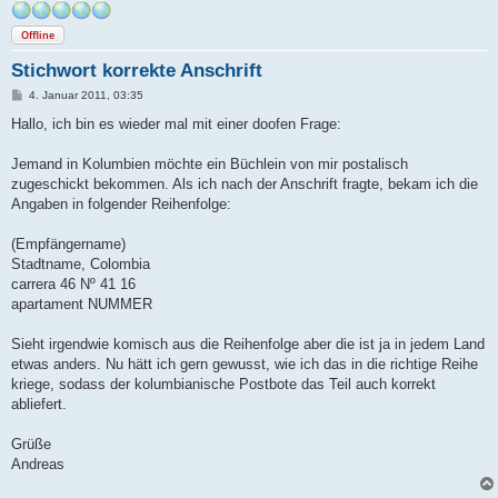
Offline
Stichwort korrekte Anschrift
B
4. Januar 2011, 03:35
e
i
Hallo, ich bin es wieder mal mit einer doofen Frage:
t
r
a
Jemand in Kolumbien möchte ein Büchlein von mir postalisch
g
zugeschickt bekommen. Als ich nach der Anschrift fragte, bekam ich die
Angaben in folgender Reihenfolge:
(Empfängername)
Stadtname, Colombia
carrera 46 Nº 41 16
apartament NUMMER
Sieht irgendwie komisch aus die Reihenfolge aber die ist ja in jedem Land
etwas anders. Nu hätt ich gern gewusst, wie ich das in die richtige Reihe
kriege, sodass der kolumbianische Postbote das Teil auch korrekt
abliefert.
Grüße
Andreas