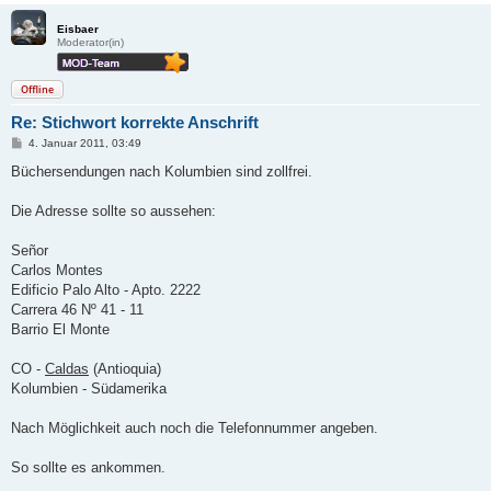
Eisbaer
Moderator(in)
Offline
Re: Stichwort korrekte Anschrift
B
4. Januar 2011, 03:49
e
i
Büchersendungen nach Kolumbien sind zollfrei.
t
r
a
Die Adresse sollte so aussehen:
g
Señor
Carlos Montes
Edificio Palo Alto - Apto. 2222
Carrera 46 Nº 41 - 11
Barrio El Monte
CO -
Caldas
(Antioquia)
Kolumbien - Südamerika
Nach Möglichkeit auch noch die Telefonnummer angeben.
So sollte es ankommen.