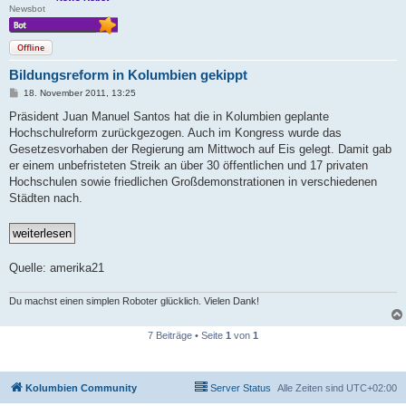
Newsbot
Offline
Bildungsreform in Kolumbien gekippt
B
18. November 2011, 13:25
e
i
Präsident Juan Manuel Santos hat die in Kolumbien geplante
t
Hochschulreform zurückgezogen. Auch im Kongress wurde das
r
a
Gesetzesvorhaben der Regierung am Mittwoch auf Eis gelegt. Damit gab
g
er einem unbefristeten Streik an über 30 öffentlichen und 17 privaten
Hochschulen sowie friedlichen Großdemonstrationen in verschiedenen
Städten nach.
Quelle: amerika21
Du machst einen simplen Roboter glücklich. Vielen Dank!
7 Beiträge • Seite
1
von
1
Kolumbien Community
Server Status
Alle Zeiten sind
UTC+02:00