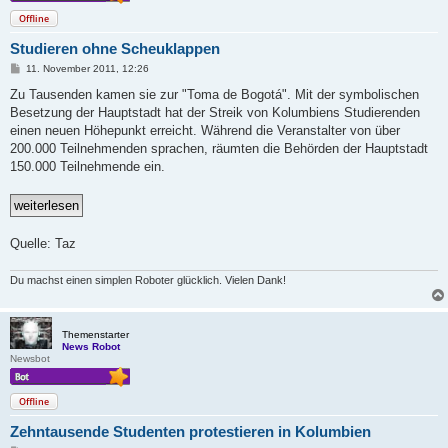
Offline
Studieren ohne Scheuklappen
B
11. November 2011, 12:26
e
i
Zu Tausenden kamen sie zur "Toma de Bogotá". Mit der symbolischen
t
Besetzung der Hauptstadt hat der Streik von Kolumbiens Studierenden
r
a
einen neuen Höhepunkt erreicht. Während die Veranstalter von über
g
200.000 Teilnehmenden sprachen, räumten die Behörden der Hauptstadt
150.000 Teilnehmende ein.
Quelle: Taz
Du machst einen simplen Roboter glücklich. Vielen Dank!
Themenstarter
News Robot
Newsbot
Offline
Zehntausende Studenten protestieren in Kolumbien