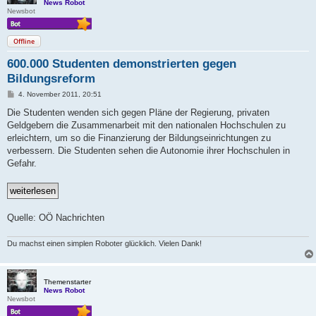
News Robot
Newsbot
Offline
600.000 Studenten demonstrierten gegen
Bildungsreform
B
4. November 2011, 20:51
e
i
Die Studenten wenden sich gegen Pläne der Regierung, privaten
t
Geldgebern die Zusammenarbeit mit den nationalen Hochschulen zu
r
a
erleichtern, um so die Finanzierung der Bildungseinrichtungen zu
g
verbessern. Die Studenten sehen die Autonomie ihrer Hochschulen in
Gefahr.
Quelle: OÖ Nachrichten
Du machst einen simplen Roboter glücklich. Vielen Dank!
Themenstarter
News Robot
Newsbot