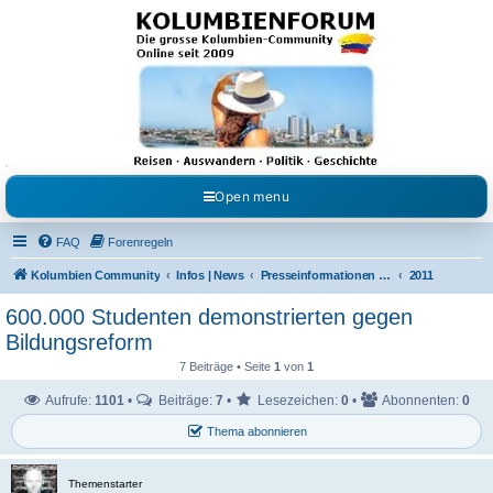
Kolumbienforum - Das
grosse Forum der
Freunde Kolumbiens
Reisen, Auswandern, Kultur, Politik, Geschichte und Visum in Kolumbien und Venezuela.
Austausch, Erfahrungen und Gemeinschaft im Kolumbienforum
Open menu
FAQ
Forenregeln
Kolumbien Community
Infos | News
Presseinformationen & Neuigkeiten
2011
600.000 Studenten demonstrierten gegen
Bildungsreform
7 Beiträge • Seite
1
von
1
Aufrufe:
1101
•
Beiträge:
7
•
Lesezeichen:
0
•
Abonnenten:
0
Thema abonnieren
Themenstarter