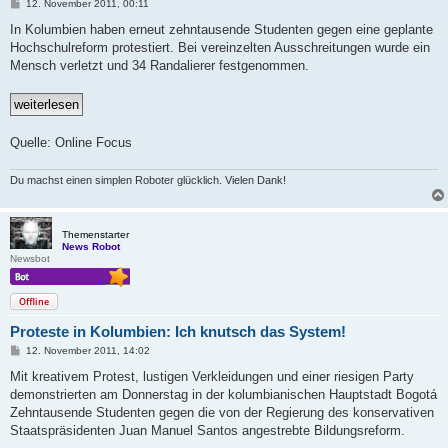
B
12. November 2011, 00:11
e
i
In Kolumbien haben erneut zehntausende Studenten gegen eine geplante
t
Hochschulreform protestiert. Bei vereinzelten Ausschreitungen wurde ein
r
a
Mensch verletzt und 34 Randalierer festgenommen.
g
Quelle: Online Focus
Du machst einen simplen Roboter glücklich. Vielen Dank!
Themenstarter
News Robot
Newsbot
Offline
Proteste in Kolumbien: Ich knutsch das System!
B
12. November 2011, 14:02
e
i
Mit kreativem Protest, lustigen Verkleidungen und einer riesigen Party
t
demonstrierten am Donnerstag in der kolumbianischen Hauptstadt Bogotá
r
a
Zehntausende Studenten gegen die von der Regierung des konservativen
g
Staatspräsidenten Juan Manuel Santos angestrebte Bildungsreform.