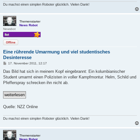
Du machst einen simplen Roboter glücklich. Vielen Dank!
Themenstarter
News Robot
Newsbot
Offline
Eine rührende Umarmung und viel studentisches
Desinteresse
B
17. November 2011, 12:17
e
i
Das Bild hat sich in meinem Kopf eingebrannt: Ein kolumbianischer
t
Student umarmt einen Polizisten in voller Kampfmontur. Helm, Schild und
r
a
Pfefferspray schrecken ihn nicht ab.
g
Quelle: NZZ Online
Du machst einen simplen Roboter glücklich. Vielen Dank!
Themenstarter
News Robot