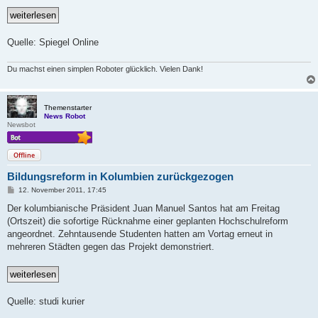
Quelle: Spiegel Online
Du machst einen simplen Roboter glücklich. Vielen Dank!
Themenstarter
News Robot
Newsbot
Offline
Bildungsreform in Kolumbien zurückgezogen
B
12. November 2011, 17:45
e
i
Der kolumbianische Präsident Juan Manuel Santos hat am Freitag
t
(Ortszeit) die sofortige Rücknahme einer geplanten Hochschulreform
r
a
angeordnet. Zehntausende Studenten hatten am Vortag erneut in
g
mehreren Städten gegen das Projekt demonstriert.
Quelle: studi kurier