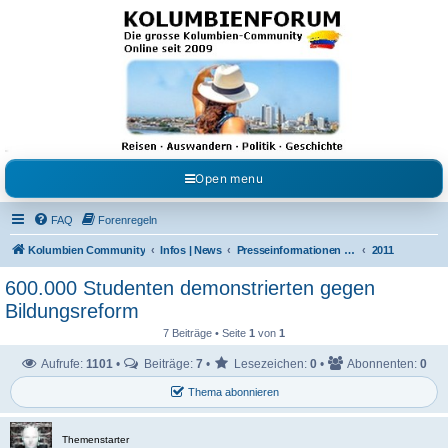
Kolumbienforum - Das
grosse Forum der
Freunde Kolumbiens
Reisen, Auswandern, Kultur, Politik, Geschichte und Visum in Kolumbien und Venezuela.
Austausch, Erfahrungen und Gemeinschaft im Kolumbienforum
Open menu
FAQ
Forenregeln
Kolumbien Community
Infos | News
Presseinformationen & Neuigkeiten
2011
600.000 Studenten demonstrierten gegen
Bildungsreform
7 Beiträge • Seite
1
von
1
Aufrufe:
1101
•
Beiträge:
7
•
Lesezeichen:
0
•
Abonnenten:
0
Thema abonnieren
Themenstarter