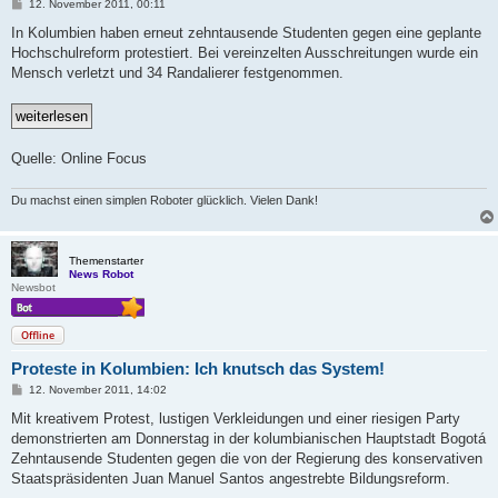
B
12. November 2011, 00:11
e
i
In Kolumbien haben erneut zehntausende Studenten gegen eine geplante
t
Hochschulreform protestiert. Bei vereinzelten Ausschreitungen wurde ein
r
a
Mensch verletzt und 34 Randalierer festgenommen.
g
Quelle: Online Focus
Du machst einen simplen Roboter glücklich. Vielen Dank!
Themenstarter
News Robot
Newsbot
Offline
Proteste in Kolumbien: Ich knutsch das System!
B
12. November 2011, 14:02
e
i
Mit kreativem Protest, lustigen Verkleidungen und einer riesigen Party
t
demonstrierten am Donnerstag in der kolumbianischen Hauptstadt Bogotá
r
a
Zehntausende Studenten gegen die von der Regierung des konservativen
g
Staatspräsidenten Juan Manuel Santos angestrebte Bildungsreform.