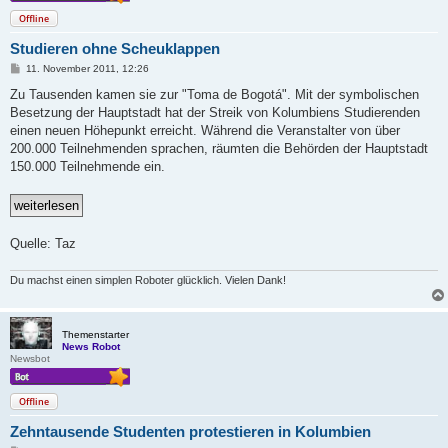
Offline
Studieren ohne Scheuklappen
B
11. November 2011, 12:26
e
i
Zu Tausenden kamen sie zur "Toma de Bogotá". Mit der symbolischen
t
Besetzung der Hauptstadt hat der Streik von Kolumbiens Studierenden
r
a
einen neuen Höhepunkt erreicht. Während die Veranstalter von über
g
200.000 Teilnehmenden sprachen, räumten die Behörden der Hauptstadt
150.000 Teilnehmende ein.
Quelle: Taz
Du machst einen simplen Roboter glücklich. Vielen Dank!
Themenstarter
News Robot
Newsbot
Offline
Zehntausende Studenten protestieren in Kolumbien