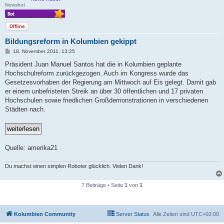
Newsbot
Offline
Bildungsreform in Kolumbien gekippt
B
18. November 2011, 13:25
e
i
Präsident Juan Manuel Santos hat die in Kolumbien geplante
t
Hochschulreform zurückgezogen. Auch im Kongress wurde das
r
a
Gesetzesvorhaben der Regierung am Mittwoch auf Eis gelegt. Damit gab
g
er einem unbefristeten Streik an über 30 öffentlichen und 17 privaten
Hochschulen sowie friedlichen Großdemonstrationen in verschiedenen
Städten nach.
Quelle: amerika21
Du machst einen simplen Roboter glücklich. Vielen Dank!
7 Beiträge • Seite
1
von
1
Kolumbien Community
Server Status
Alle Zeiten sind
UTC+02:00