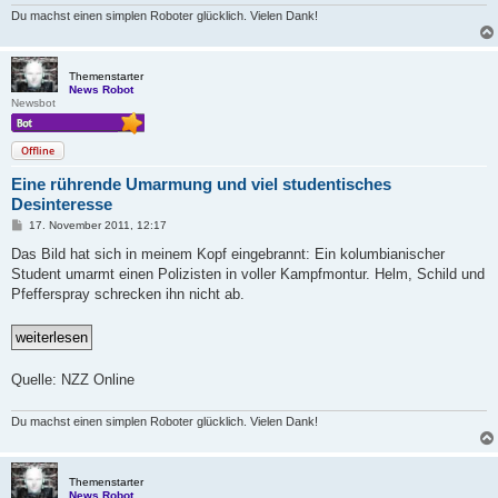
Du machst einen simplen Roboter glücklich. Vielen Dank!
Themenstarter
News Robot
Newsbot
Offline
Eine rührende Umarmung und viel studentisches
Desinteresse
B
17. November 2011, 12:17
e
i
Das Bild hat sich in meinem Kopf eingebrannt: Ein kolumbianischer
t
Student umarmt einen Polizisten in voller Kampfmontur. Helm, Schild und
r
a
Pfefferspray schrecken ihn nicht ab.
g
Quelle: NZZ Online
Du machst einen simplen Roboter glücklich. Vielen Dank!
Themenstarter
News Robot