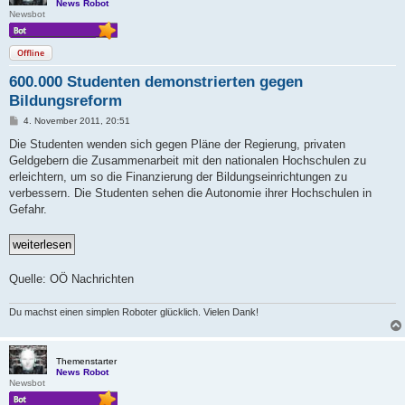
News Robot
Newsbot
Offline
600.000 Studenten demonstrierten gegen
Bildungsreform
B
4. November 2011, 20:51
e
i
Die Studenten wenden sich gegen Pläne der Regierung, privaten
t
Geldgebern die Zusammenarbeit mit den nationalen Hochschulen zu
r
a
erleichtern, um so die Finanzierung der Bildungseinrichtungen zu
g
verbessern. Die Studenten sehen die Autonomie ihrer Hochschulen in
Gefahr.
Quelle: OÖ Nachrichten
Du machst einen simplen Roboter glücklich. Vielen Dank!
Themenstarter
News Robot
Newsbot