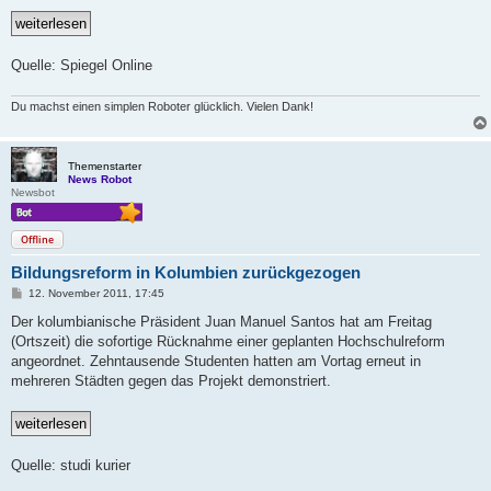
Quelle: Spiegel Online
Du machst einen simplen Roboter glücklich. Vielen Dank!
Themenstarter
News Robot
Newsbot
Offline
Bildungsreform in Kolumbien zurückgezogen
B
12. November 2011, 17:45
e
i
Der kolumbianische Präsident Juan Manuel Santos hat am Freitag
t
(Ortszeit) die sofortige Rücknahme einer geplanten Hochschulreform
r
a
angeordnet. Zehntausende Studenten hatten am Vortag erneut in
g
mehreren Städten gegen das Projekt demonstriert.
Quelle: studi kurier