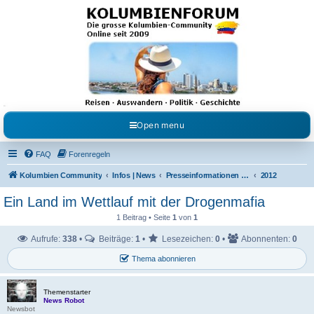
Kolumbienforum - Das
grosse Forum der
Freunde Kolumbiens
Reisen, Auswandern, Kultur, Politik, Geschichte und Visum in Kolumbien und Venezuela.
Austausch, Erfahrungen und Gemeinschaft im Kolumbienforum
Open menu
FAQ
Forenregeln
Kolumbien Community
Infos | News
Presseinformationen & Neuigkeiten
2012
Ein Land im Wettlauf mit der Drogenmafia
1 Beitrag • Seite
1
von
1
Aufrufe:
338
•
Beiträge:
1
•
Lesezeichen:
0
•
Abonnenten:
0
Thema abonnieren
Themenstarter
News Robot
Newsbot