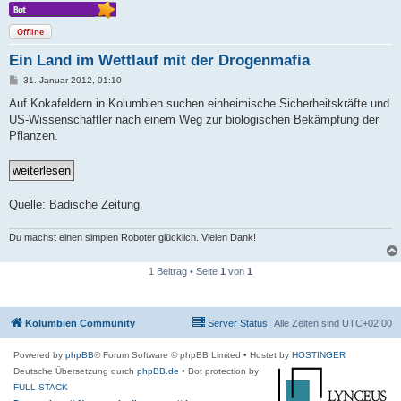
Offline
Ein Land im Wettlauf mit der Drogenmafia
B
31. Januar 2012, 01:10
e
i
Auf Kokafeldern in Kolumbien suchen einheimische Sicherheitskräfte und
t
US-Wissenschaftler nach einem Weg zur biologischen Bekämpfung der
r
a
Pflanzen.
g
Quelle: Badische Zeitung
Du machst einen simplen Roboter glücklich. Vielen Dank!
1 Beitrag • Seite
1
von
1
Kolumbien Community
Server Status
Alle Zeiten sind
UTC+02:00
Powered by
phpBB
® Forum Software © phpBB Limited
• Hostet by
HOSTINGER
Deutsche Übersetzung durch
phpBB.de
• Bot protection by
FULL-STACK