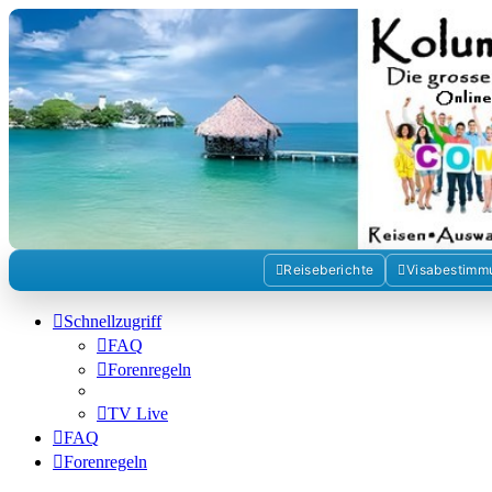
Kolumbienforum - Das grosse 
Reisen, Auswandern, Kultur, Politik, Geschichte und Visum in Kol
Zum Inhalt
Reiseberichte
Visabestimm
Schnellzugriff
FAQ
Forenregeln
TV Live
FAQ
Forenregeln