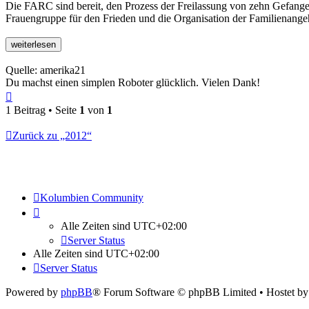
Die FARC sind bereit, den Prozess der Freilassung von zehn Gefang
Frauengruppe für den Frieden und die Organisation der Familienangeh
Quelle: amerika21
Du machst einen simplen Roboter glücklich. Vielen Dank!
Nach
oben
1 Beitrag • Seite
1
von
1
Zurück zu „2012“
Kolumbien Community
Alle Zeiten sind
UTC+02:00
Server Status
Alle Zeiten sind
UTC+02:00
Server Status
Powered by
phpBB
® Forum Software © phpBB Limited
• Hostet b