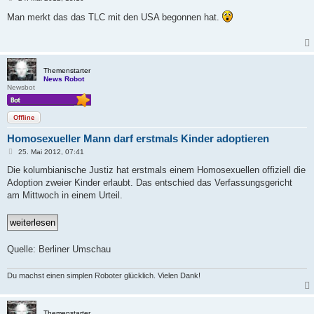
e
i
Man merkt das das TLC mit den USA begonnen hat.
t
r
a
g
Themenstarter
News Robot
Newsbot
Offline
Homosexueller Mann darf erstmals Kinder adoptieren
B
25. Mai 2012, 07:41
e
i
Die kolumbianische Justiz hat erstmals einem Homosexuellen offiziell die
t
Adoption zweier Kinder erlaubt. Das entschied das Verfassungsgericht
r
a
am Mittwoch in einem Urteil.
g
Quelle: Berliner Umschau
Du machst einen simplen Roboter glücklich. Vielen Dank!
Themenstarter