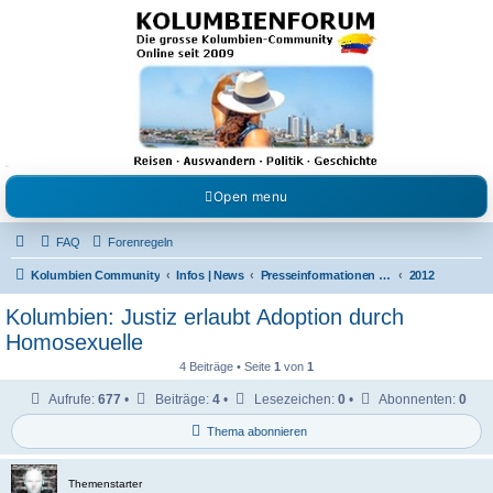
Kolumbienforum - Das
grosse Forum der
Freunde Kolumbiens
Reisen, Auswandern, Kultur, Politik, Geschichte und Visum in Kolumbien und Venezuela.
Austausch, Erfahrungen und Gemeinschaft im Kolumbienforum
Open menu
FAQ
Forenregeln
Kolumbien Community
Infos | News
Presseinformationen & Neuigkeiten
2012
Kolumbien: Justiz erlaubt Adoption durch
Homosexuelle
4 Beiträge • Seite
1
von
1
Aufrufe:
677
•
Beiträge:
4
•
Lesezeichen:
0
•
Abonnenten:
0
Thema abonnieren
Themenstarter