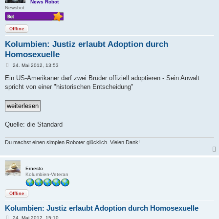
News Robot
Newsbot
Offline
Kolumbien: Justiz erlaubt Adoption durch
Homosexuelle
B
24. Mai 2012, 13:53
e
i
Ein US-Amerikaner darf zwei Brüder offiziell adoptieren - Sein Anwalt
t
spricht von einer "historischen Entscheidung"
r
a
g
Quelle: die Standard
Du machst einen simplen Roboter glücklich. Vielen Dank!
Ernesto
Kolumbien-Veteran
Offline
Kolumbien: Justiz erlaubt Adoption durch Homosexuelle
B
24. Mai 2012, 15:10