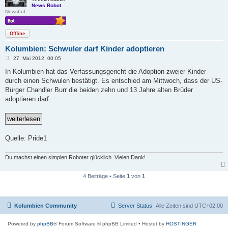
News Robot
Newsbot
Offline
Kolumbien: Schwuler darf Kinder adoptieren
B
27. Mai 2012, 00:05
e
i
In Kolumbien hat das Verfassungsgericht die Adoption zweier Kinder
t
durch einen Schwulen bestätigt. Es entschied am Mittwoch, dass der US-
r
a
Bürger Chandler Burr die beiden zehn und 13 Jahre alten Brüder
g
adoptieren darf.
Quelle: Pride1
Du machst einen simplen Roboter glücklich. Vielen Dank!
4 Beiträge • Seite
1
von
1
Kolumbien Community
Server Status
Alle Zeiten sind
UTC+02:00
Powered by
phpBB
® Forum Software © phpBB Limited
• Hostet by
HOSTINGER