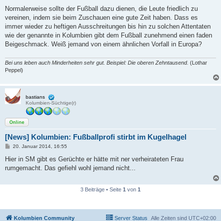
e
i
Normalerweise sollte der Fußball dazu dienen, die Leute friedlich zu
t
vereinen, indem sie beim Zuschauen eine gute Zeit haben. Dass es
r
a
immer wieder zu heftigen Ausschreitungen bis hin zu solchen Attentaten
g
wie der genannte in Kolumbien gibt dem Fußball zunehmend einen faden
Beigeschmack. Weiß jemand von einem ähnlichen Vorfall in Europa?
Bei uns leben auch Minderheiten sehr gut. Beispiel: Die oberen Zehntausend.
(Lothar
Peppel)
bastians
Kolumbien-Süchtige(r)
Online
[News] Kolumbien: Fußballprofi stirbt im Kugelhagel
B
20. Januar 2014, 16:55
e
i
Hier in SM gibt es Gerüchte er hätte mit ner verheirateten Frau
t
rumgemacht. Das gefiehl wohl jemand nicht...
r
a
g
3 Beiträge • Seite
1
von
1
Kolumbien Community
Server Status
Alle Zeiten sind
UTC+02:00