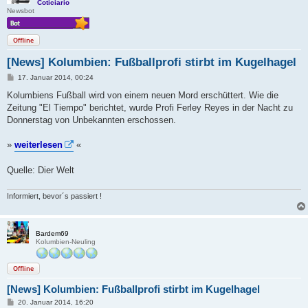
Coticiario
Newsbot
Offline
[News] Kolumbien: Fußballprofi stirbt im Kugelhagel
B
17. Januar 2014, 00:24
e
i
Kolumbiens Fußball wird von einem neuen Mord erschüttert. Wie die
t
Zeitung "El Tiempo" berichtet, wurde Profi Ferley Reyes in der Nacht zu
r
a
Donnerstag von Unbekannten erschossen.
g
»
weiterlesen
«
Quelle: Dier Welt
Informiert, bevor´s passiert !
Bardem69
Kolumbien-Neuling
Offline
[News] Kolumbien: Fußballprofi stirbt im Kugelhagel
B
20. Januar 2014, 16:20