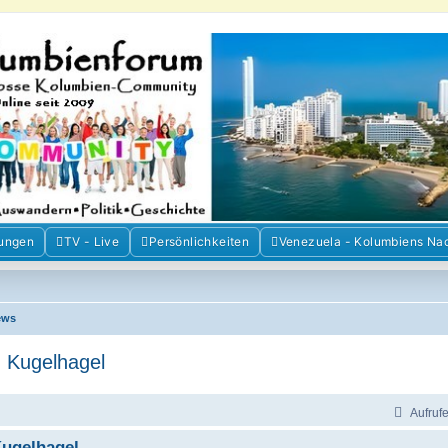
m der Freunde Kolumbiens
ien und Venezuela. Austausch, Erfahrungen und Gemeinschaft im Kolumbienforum
ungen
TV - Live
Persönlichkeiten
Venezuela - Kolumbiens Na
ews
m Kugelhagel
Aufruf
Kugelhagel