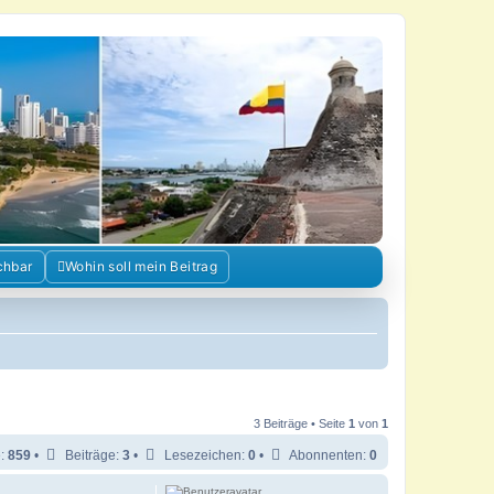
chbar
Wohin soll mein Beitrag
3 Beiträge • Seite
1
von
1
e:
859
•
Beiträge:
3
•
Lesezeichen:
0
•
Abonnenten:
0