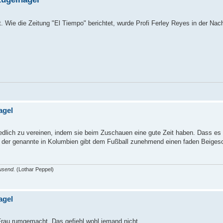
 Wie die Zeitung "El Tiempo" berichtet, wurde Profi Ferley Reyes in der Na
agel
riedlich zu vereinen, indem sie beim Zuschauen eine gute Zeit haben. Dass es
wie der genannte in Kolumbien gibt dem Fußball zunehmend einen faden Beig
ausend.
(Lothar Peppel)
agel
 Frau rumgemacht. Das gefiehl wohl jemand nicht...