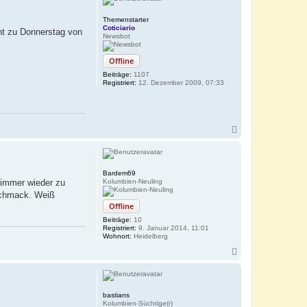
Themenstarter
Coticiario
cht zu Donnerstag von
Newsbot
Offline
Beiträge:
1107
Registriert:
12. Dezember 2009, 07:33
N
a
c
h
o
Bardem69
b
Kolumbien-Neuling
 immer wieder zu
e
eschmack. Weiß
n
Offline
Beiträge:
10
Registriert:
9. Januar 2014, 11:01
Wohnort:
Heidelberg
N
a
c
h
o
bastians
b
Kolumbien-Süchtige(r)