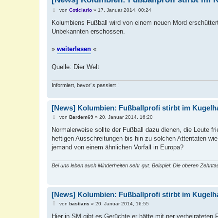
B
von
Coticiario
»
17. Januar 2014, 00:24
e
i
Kolumbiens Fußball wird von einem neuen Mord erschüttert.
t
Unbekannten erschossen.
r
a
g
»
weiterlesen
«
Quelle: Dier Welt
Informiert, bevor´s passiert !
[News] Kolumbien: Fußballprofi stirbt im Kugelh
B
von
Bardem69
»
20. Januar 2014, 16:20
e
i
Normalerweise sollte der Fußball dazu dienen, die Leute f
t
heftigen Ausschreitungen bis hin zu solchen Attentaten 
r
a
jemand von einem ähnlichen Vorfall in Europa?
g
Bei uns leben auch Minderheiten sehr gut. Beispiel: Die oberen Zehnt
[News] Kolumbien: Fußballprofi stirbt im Kugelh
B
von
bastians
»
20. Januar 2014, 16:55
e
i
Hier in SM gibt es Gerüchte er hätte mit ner verheirateten