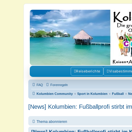
Kolumbienforum - Das grosse Foru
Reisen, Auswandern, Kultur, Politik, Geschichte und Visum in Kolumb
Reiseberichte
Visabestimm
FAQ
Forenregeln
Kolumbien Community
Sport in Kolumbien
Fußball
N
[News] Kolumbien: Fußballprofi stirbt i
Thema abonnieren
[News] Kolumbien: Fußballprofi stirbt im 