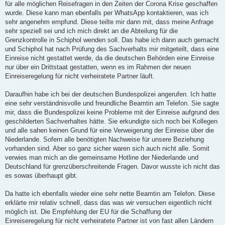
für alle möglichen Reisefragen in den Zeiten der Corona Krise geschaffen
wurde. Diese kann man ebenfalls per WhatsApp kontaktieren, was ich
sehr angenehm empfund. Diese teilte mir dann mit, dass meine Anfrage
sehr speziell sei und ich mich direkt an die Abteilung für die
Grenzkontrolle in Schiphol wenden soll. Das habe ich dann auch gemacht
und Schiphol hat nach Prüfung des Sachverhalts mir mitgeteilt, dass eine
Einreise nicht gestattet werde, da die deutschen Behörden eine Einreise
nur über ein Drittstaat gestatten, wenn es im Rahmen der neuen
Einreiseregelung für nicht verheiratete Partner läuft.
Daraufhin habe ich bei der deutschen Bundespolizei angerufen. Ich hatte
eine sehr verständnisvolle und freundliche Beamtin am Telefon. Sie sagte
mir, dass die Bundespolizei keine Probleme mit der Einreise aufgrund des
geschilderten Sachverhaltes hätte. Sie erkundigte sich noch bei Kollegen
und alle sahen keinen Grund für eine Verweigerung der Einreise über die
Niederlande. Sofern alle benötigten Nachweise für unsere Beziehung
vorhanden sind. Aber so ganz sicher waren sich auch nicht alle. Somit
verwies man mich an die gemeinsame Hotline der Niederlande und
Deutschland für grenzüberschreitende Fragen. Davor wusste ich nicht das
es sowas überhaupt gibt.
Da hatte ich ebenfalls wieder eine sehr nette Beamtin am Telefon. Diese
erklärte mir relativ schnell, dass das was wir versuchen eigentlich nicht
möglich ist. Die Empfehlung der EU für die Schaffung der
Einreiseregelung für nicht verheiratete Partner ist von fast allen Ländern