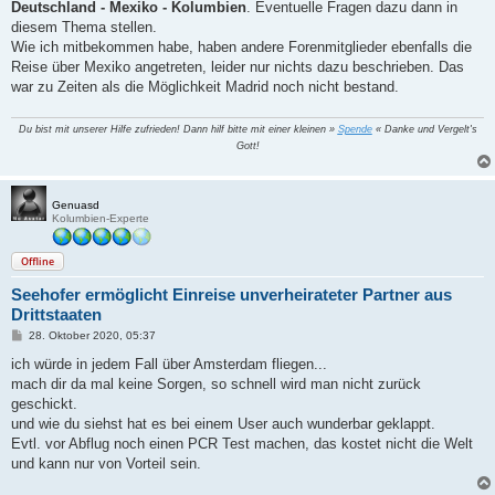
Deutschland - Mexiko - Kolumbien
. Eventuelle Fragen dazu dann in
diesem Thema stellen.
Wie ich mitbekommen habe, haben andere Forenmitglieder ebenfalls die
Reise über Mexiko angetreten, leider nur nichts dazu beschrieben. Das
war zu Zeiten als die Möglichkeit Madrid noch nicht bestand.
Du bist mit unserer Hilfe zufrieden! Dann hilf bitte mit einer kleinen »
Spende
« Danke und Vergelt's
Gott!
Genuasd
Kolumbien-Experte
Offline
Seehofer ermöglicht Einreise unverheirateter Partner aus
Drittstaaten
B
28. Oktober 2020, 05:37
e
i
ich würde in jedem Fall über Amsterdam fliegen...
t
mach dir da mal keine Sorgen, so schnell wird man nicht zurück
r
a
geschickt.
g
und wie du siehst hat es bei einem User auch wunderbar geklappt.
Evtl. vor Abflug noch einen PCR Test machen, das kostet nicht die Welt
und kann nur von Vorteil sein.