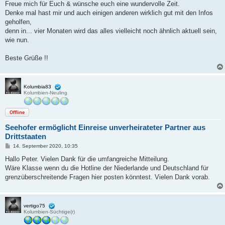
Freue mich für Euch & wünsche euch eine wundervolle Zeit.
Denke mal hast mir und auch einigen anderen wirklich gut mit den Infos
geholfen,
denn in... vier Monaten wird das alles vielleicht noch ähnlich aktuell sein,
wie nun.
Beste Grüße !!
Kolumbia83
Kolumbien-Neuling
Offline
Seehofer ermöglicht Einreise unverheirateter Partner aus
Drittstaaten
B
14. September 2020, 10:35
e
i
Hallo Peter. Vielen Dank für die umfangreiche Mitteilung.
t
Wäre Klasse wenn du die Hotline der Niederlande und Deutschland für
r
a
grenzüberschreitende Fragen hier posten könntest. Vielen Dank vorab.
g
vertigo75
Kolumbien-Süchtige(r)