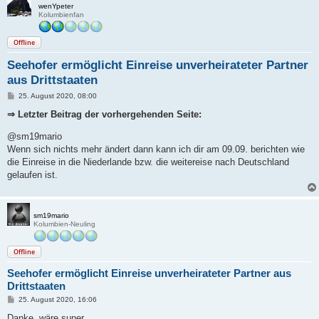
wenYpeter
Kolumbienfan
Offline
Seehofer ermöglicht Einreise unverheirateter Partner
aus Drittstaaten
B
25. August 2020, 08:00
e
i
⇒ Letzter Beitrag der vorhergehenden Seite:
t
r
@sm19mario
a
g
Wenn sich nichts mehr ändert dann kann ich dir am 09.09. berichten wie
die Einreise in die Niederlande bzw. die weitereise nach Deutschland
gelaufen ist.
sm19mario
Kolumbien-Neuling
Offline
Seehofer ermöglicht Einreise unverheirateter Partner aus
Drittstaaten
B
25. August 2020, 16:06
e
i
Danke, wäre super