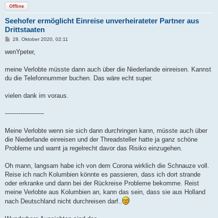
Offline
Seehofer ermöglicht Einreise unverheirateter Partner aus
Drittstaaten
B
28. Oktober 2020, 02:11
e
i
wenYpeter,
t
r
a
meine Verlobte müsste dann auch über die Niederlande einreisen. Kannst
g
du die Telefonnummer buchen. Das wäre echt super.
vielen dank im voraus.
--------------------
Meine Verlobte wenn sie sich dann durchringen kann, müsste auch über
die Niederlande einreisen und der Threadsteller hatte ja ganz schöne
Probleme und warnt ja regelrecht davor das Risiko einzugehen.
Oh mann, langsam habe ich von dem Corona wirklich die Schnauze voll.
Reise ich nach Kolumbien könnte es passieren, dass ich dort strande
oder erkranke und dann bei der Rückreise Probleme bekomme. Reist
meine Verlobte aus Kolumbien an, kann das sein, dass sie aus Holland
nach Deutschland nicht durchreisen darf..