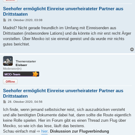
Seehofer ermöglicht Einreise unverheirateter Partner aus
Drittstaaten
B
28. Oktober 2020, 03:08
e
i
Madrid? Nicht gerade freundlich im Umfang mit Einreisenden aus
t
Drittstaaten (insbesondere Lations) und da könnte ich mir erst recht Ärger
r
a
vorstellen. Über Mexiko ist sie einmal gereist und da wurde mir nichts
g
gutes berichtet.
Themenstarter
Eisbaer
Moderator(in)
Offline
Seehofer ermöglicht Einreise unverheirateter Partner aus
Drittstaaten
B
28. Oktober 2020, 04:56
e
i
Ich finde, wenn jemand selbstsicher reist, sich auszudrücken versteht
t
und alle benötigten Dokumente dabei hat, dann sollte die Route eigentlich
r
a
keine Rolle spielen. Hier im Forum gibt es einen Thread zum Flug über
g
Mexiko, so wie ich das lese, läuft das bestens.
Schau einfach mal ⇨
hier
.
Diskussion zur Flugverbindung