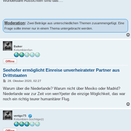
Wunderbare Aussichten sind das....
Moderation
:
Zwei Beiträge aus unterschiedlichen Themen zusammengefügt. Eine
Frage sollte immer nur in einem Thema untergebracht werden.
Baiker
Kolumbienfan
Offline
Seehofer ermöglicht Einreise unverheirateter Partner aus
Drittstaaten
B
28. Oktober 2020, 02:27
e
i
Warum über die Niederlande? Warum nicht über Mexiko oder Madrid?
t
Niederlande war zur Zeit von wenYpeter die einzige Möglichkeit, das war
r
a
noch ein richtig teurer humanitärer Flug.
g
vertigo75
Kolumbien-Süchtige(r)
Offline