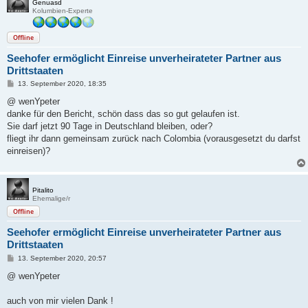
Genuasd
Kolumbien-Experte
Offline
Seehofer ermöglicht Einreise unverheirateter Partner aus
Drittstaaten
B
13. September 2020, 18:35
e
i
@ wenYpeter
t
danke für den Bericht, schön dass das so gut gelaufen ist.
r
a
Sie darf jetzt 90 Tage in Deutschland bleiben, oder?
g
fliegt ihr dann gemeinsam zurück nach Colombia (vorausgesetzt du darfst
einreisen)?
Pitalito
Ehemalige/r
Offline
Seehofer ermöglicht Einreise unverheirateter Partner aus
Drittstaaten
B
13. September 2020, 20:57
e
i
@ wenYpeter
t
r
a
auch von mir vielen Dank !
g