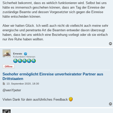
Sicherheit bekommt, dass es wirklich funktionieren wird. Selbst bei uns
hätte es immernoch geschehen können, dass am Tag der Einreise der
zuständige Beamte und dessen Vorgesetzter sich gegen die Einreise
hätte entscheiden können.
Aber wir hatten Glück. Ich weiß auch nicht ob vielleicht auch meine sehr
energische und penetrante Art die Beamten entweder davon überzeugt
haben, dass bei uns wirklich eine Beziehung vorliegt oder ob sie einfach
nur ihre Ruhe haben wollten.
Ernesto
Kolumbien-Veteran
Offline
Seehofer ermöglicht Einreise unverheirateter Partner aus
Drittstaaten
B
13. September 2020, 18:30
e
i
@wenYpeter
t
r
a
Vielen Dank für dein ausführliches Feedback
g