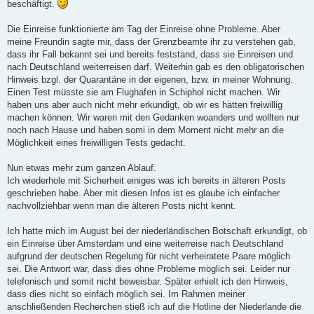
beschäftigt.
Die Einreise funktionierte am Tag der Einreise ohne Probleme. Aber
meine Freundin sagte mir, dass der Grenzbeamte ihr zu verstehen gab,
dass ihr Fall bekannt sei und bereits feststand, dass sie Einreisen und
nach Deutschland weiterreisen darf. Weiterhin gab es den obligatorischen
Hinweis bzgl. der Quarantäne in der eigenen, bzw. in meiner Wohnung.
Einen Test müsste sie am Flughafen in Schiphol nicht machen. Wir
haben uns aber auch nicht mehr erkundigt, ob wir es hätten freiwillig
machen können. Wir waren mit den Gedanken woanders und wollten nur
noch nach Hause und haben somi in dem Moment nicht mehr an die
Möglichkeit eines freiwilligen Tests gedacht.
Nun etwas mehr zum ganzen Ablauf.
Ich wiederhole mit Sicherheit einiges was ich bereits in älteren Posts
geschrieben habe. Aber mit diesen Infos ist es glaube ich einfacher
nachvollziehbar wenn man die älteren Posts nicht kennt.
Ich hatte mich im August bei der niederländischen Botschaft erkundigt, ob
ein Einreise über Amsterdam und eine weiterreise nach Deutschland
aufgrund der deutschen Regelung für nicht verheiratete Paare möglich
sei. Die Antwort war, dass dies ohne Probleme möglich sei. Leider nur
telefonisch und somit nicht beweisbar. Später erhielt ich den Hinweis,
dass dies nicht so einfach möglich sei. Im Rahmen meiner
anschließenden Recherchen stieß ich auf die Hotline der Niederlande die