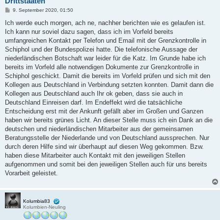
Drittstaaten
B
9. September 2020, 01:50
e
i
Ich werde euch morgen, ach ne, nachher berichten wie es gelaufen ist.
t
Ich kann nur soviel dazu sagen, dass ich im Vorfeld bereits
r
a
umfangreichen Kontakt per Telefon und Email mit der Grenzkontrolle in
g
Schiphol und der Bundespolizei hatte. Die telefonische Aussage der
niederländischen Botschaft war leider für die Katz. Im Grunde habe ich
bereits im Vorfeld alle notwendigen Dokumente zur Grenzkontrolle in
Schiphol geschickt. Damit die bereits im Vorfeld prüfen und sich mit den
Kollegen aus Deutschland in Verbindung setzten konnten. Damit dann die
Kollegen aus Deutschland auch Ihr ok geben, dass sie auch in
Deutschland Einreisen darf. Im Endeffekt wird die tatsächliche
Entscheidung erst mit der Ankunft gefällt aber im Großen und Ganzen
haben wir bereits grünes Licht. An dieser Stelle muss ich ein Dank an die
deutschen und niederländischen Mitarbeiter aus der gemeinsamen
Beratungsstelle der Niederlande und von Deutschland aussprechen. Nur
durch deren Hilfe sind wir überhaupt auf diesen Weg gekommen. Bzw.
haben diese Mitarbeiter auch Kontakt mit den jeweiligen Stellen
aufgenommen und somit bei den jeweiligen Stellen auch für uns bereits
Vorarbeit geleistet.
Kolumbia83
Kolumbien-Neuling