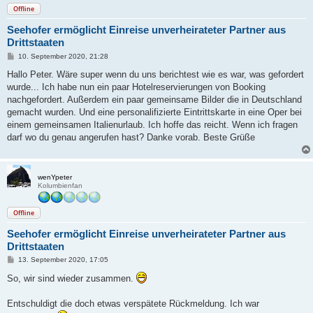
Offline
Seehofer ermöglicht Einreise unverheirateter Partner aus
Drittstaaten
B
10. September 2020, 21:28
e
i
Hallo Peter. Wäre super wenn du uns berichtest wie es war, was gefordert
t
wurde... Ich habe nun ein paar Hotelreservierungen von Booking
r
a
nachgefordert. Außerdem ein paar gemeinsame Bilder die in Deutschland
g
gemacht wurden. Und eine personalifizierte Eintrittskarte in eine Oper bei
einem gemeinsamen Italienurlaub. Ich hoffe das reicht. Wenn ich fragen
darf wo du genau angerufen hast? Danke vorab. Beste Grüße
wenYpeter
Kolumbienfan
Offline
Seehofer ermöglicht Einreise unverheirateter Partner aus
Drittstaaten
B
13. September 2020, 17:05
e
i
So, wir sind wieder zusammen.
t
r
a
Entschuldigt die doch etwas verspätete Rückmeldung. Ich war
g