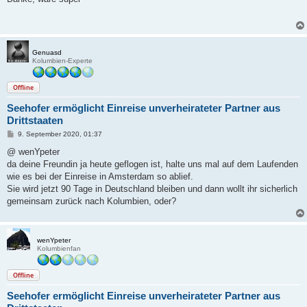
t
r
a
g
Genuasd
Kolumbien-Experte
Offline
Seehofer ermöglicht Einreise unverheirateter Partner aus
Drittstaaten
B
9. September 2020, 01:37
e
i
@ wenYpeter
t
da deine Freundin ja heute geflogen ist, halte uns mal auf dem Laufenden
r
a
wie es bei der Einreise in Amsterdam so ablief.
g
Sie wird jetzt 90 Tage in Deutschland bleiben und dann wollt ihr sicherlich
gemeinsam zurück nach Kolumbien, oder?
wenYpeter
Kolumbienfan
Offline
Seehofer ermöglicht Einreise unverheirateter Partner aus