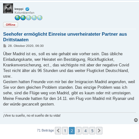
kreppi
Kolumbienfan
Offline
Seehofer ermöglicht Einreise unverheirateter Partner aus
Drittstaaten
B
28. Oktober 2020, 06:30
e
i
Über Madrid ist es, soll es wie gehabt wie vorher sein. Das übliche
t
Einladungskarte, wer Heiratet ein Bestätigung, Rückflugticket,
r
a
Krankenversicherung, ect., das wichtigste mit aber der negative Covid
g
Test nicht älter als 96 Stunden und das weiter Flugticket Deutschland,
usw..
Gestern hatten Freunde von mir bei der Imigracion Madrid angerufen, weil
Sie vor dem gleichen Problem standen. Das einzige Problem was ich
sehe, sind die Flüge weg von Madrid, gibt es kaum oder mit umsteigen.
Meine Freunde hatten für den 14.11. ein Flug von Madrid mit Ryanair und
der würde gecancelt gestern.
¡Vive tu sueño, no el sueño de tu vida!
1
2
3
4
5
Vorherige
Nächste
71 Beiträge