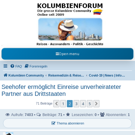
Kolumbienforum - Das
grosse Forum der
Freunde Kolumbiens
Reisen, Auswandern, Kultur, Politik, Geschichte und Visum in Kolumbien und Venezuela.
Austausch, Erfahrungen und Gemeinschaft im Kolumbienforum
Open menu
FAQ
Forenregeln
Kolumbien Community
Reisemedizin & Reisehinweise
Covid-19 | News | Information | Fragen
Seehofer ermöglicht Einreise unverheirateter
Partner aus Drittstaaten
1
2
3
4
5
Vorherige
Nächste
71 Beiträge
Aufrufe:
7403
•
Beiträge:
71
•
Lesezeichen:
0
•
Abonnenten:
1
Thema abonnieren