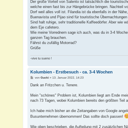
i
Der große Vorteil von Salento ist tatsächlich die touristi
t
welche einen fast bis zur Hängebrücke bringen. Nachteil
r
a
Dorf weil alles voll ist. Filandia ist da ebenfalls in der Nähe
g
Buenavista und Pijao sind für touristische Übernachtungen 
Sind halt ruhige, sehr traditionelle Kaffeedörfer. Aber wie
dem Eje cafetero.
Wie meine Vorrednern sage ich auch, was du in 3-4 Wochen
ganzen Tag brauchen.
Fährst du zufällig Motorrad?
Grüße
-vive tu sueno !
Kolumbien - Erstbesuch - ca. 3-4 Wochen
B
von
Gucki
»
13. Januar 2022, 14:23
e
i
Dank an Fritzchen u. Tenere.
t
r
a
Mein "schönes" Problem ist, Kolumbien liegt am Ende meine
g
nach 73 Tagen, wobei Kolumbien bereits den größten Teil au
Ich habe mich bisher an die Zeitangaben von Google angele
Busunternehmen übernommen! Das sollte doch passen!
Wie oben beschrieben, die Aufteilung mit 2 zusätzlichen N