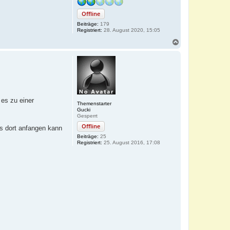
Offline
Beiträge:
179
Registriert:
28. August 2020, 15:05
N
a
c
h
o
b
e
n
es zu einer
Themenstarter
Gucki
Gesperrt
Offline
us dort anfangen kann
Beiträge:
25
Registriert:
25. August 2016, 17:08