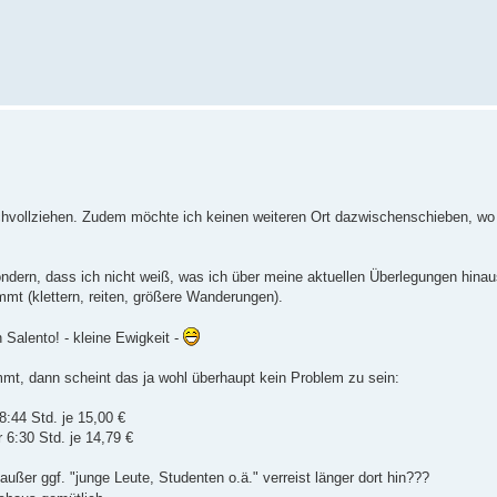
vollziehen. Zudem möchte ich keinen weiteren Ort dazwischenschieben, wo 
sondern, dass ich nicht weiß, was ich über meine aktuellen Überlegungen hina
ommt (klettern, reiten, größere Wanderungen).
 Salento! - kleine Ewigkeit -
t, dann scheint das ja wohl überhaupt kein Problem zu sein:
8:44 Std. je 15,00 €
 6:30 Std. je 14,79 €
ußer ggf. "junge Leute, Studenten o.ä." verreist länger dort hin???