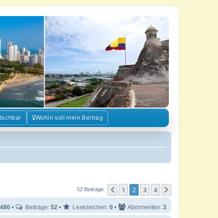
Nachbar
Wohin soll mein Beitrag
1
2
3
4
Vorherige
Nächste
52 Beiträge
480
•
Beiträge:
52
•
Lesezeichen:
0
•
Abonnenten:
3