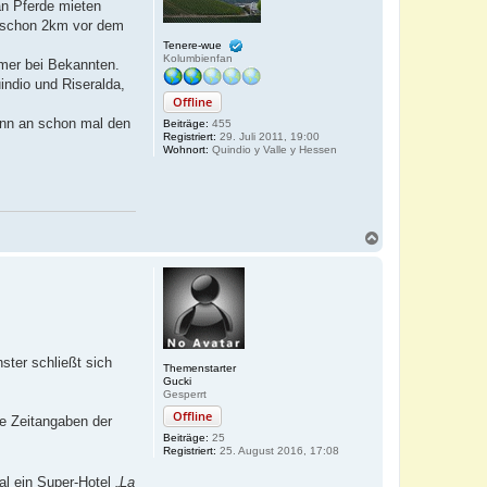
an Pferde mieten
e
t schon 2km vor dem
n
Tenere-wue
Kolumbienfan
mmer bei Bekannten.
uindio und Riseralda,
Offline
ann an schon mal den
Beiträge:
455
Registriert:
29. Juli 2011, 19:00
Wohnort:
Quindio y Valle y Hessen
N
a
c
h
o
b
e
n
ster schließt sich
Themenstarter
Gucki
Gesperrt
Offline
ie Zeitangaben der
Beiträge:
25
Registriert:
25. August 2016, 17:08
l ein Super-Hotel „
La