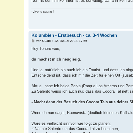
Nur mit dem Hinkommen ist es schwierig. Da fährt kein Bus 
-vive tu sueno !
Kolumbien - Erstbesuch - ca. 3-4 Wochen
B
von
Gucki
»
12. Januar 2022, 17:59
e
i
Hey Tenere-wue,
t
r
a
du machst mich neugierig.
g
Und ja, natürlich bin auch ich ein Tourist, und dass ich nir
Entscheidend ist, dass ich mir die Zeit für einen Ort (zus
Aktuell habe ich beide Parks (Parque Los Arrieros und Par
Zu Salento weiss ich auch nur, dass das Cocora Tal nett se
- Macht denn der Besuch des Cocora Tals aus deiner S
Wenn du nun sagst, Buenavista (deutlich kleineres Kaff a
Wäre es vielleicht sinnvoll wie folgt zu planen:
2 Nächte Salento um das Cocora Tal zu besuchen,