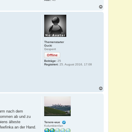
N
a
c
h
o
b
e
n
Themenstarter
Gucki
Gesperrt
Offline
Beiträge:
25
Registriert:
25. August 2016, 17:08
N
a
c
h
o
b
turm nach dem
e
a kommen ab und zu
n
biens älteste
Tenere-wue
Kolumbienfan
feefinka an der Hand.