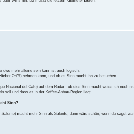
oder Willis hin. Da musst die letzten Kilometer laufen.
gendwo mehr alleine sein kann ist auch logisch.
ätzlicher Ort?!) nehmen kann, und ob es Sinn macht ihn zu besuchen.
que Nacional del Cafe) auf dem Radar - ob dies Sinn macht weiss ich noch nic
in soll und dass es in der Kaffee-Anbau-Region liegt.
icht Sinn?
ls Salento) macht mehr Sinn als Salento, dann wärs schön, wenn du sagst wa