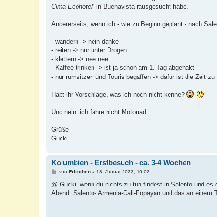
Cima Ecohotel
“ in Buenavista rausgesucht habe.
Andererseits, wenn ich - wie zu Beginn geplant - nach Sal
- wandern -> nein danke
- reiten -> nur unter Drogen
- klettern -> nee nee
- Kaffee trinken -> ist ja schon am 1. Tag abgehakt
- nur rumsitzen und Touris begaffen -> dafür ist die Zeit z
Habt ihr Vorschläge, was ich noch nicht kenne?
Und nein, ich fahre nicht Motorrad.
Grüße
Gucki
Kolumbien - Erstbesuch - ca. 3-4 Wochen
B
von
Fritzchen
»
13. Januar 2022, 16:02
e
i
@ Gucki, wenn du nichts zu tun findest in Salento und es d
t
Abend. Salento- Armenia-Cali-Popayan und das an einem Ta
r
a
g