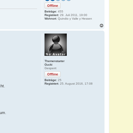
Offline
Beiträge:
455
Registriert:
29. Juli 2011, 19:00
Wohnort:
Quindio y Valle y Hessen
N
a
c
h
o
b
e
n
Themenstarter
Gucki
Gesperrt
Offline
Beiträge:
25
Registriert:
25. August 2016, 17:08
ht.
rum.