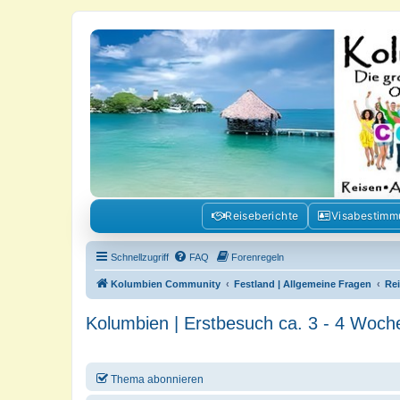
Kolumbienforum - Das grosse Foru
Reisen, Auswandern, Kultur, Politik, Geschichte und Visum in Kolumb
Reiseberichte
Visabestim
Schnellzugriff
FAQ
Forenregeln
Kolumbien Community
Festland | Allgemeine Fragen
Re
Kolumbien | Erstbesuch ca. 3 - 4 Woch
Thema abonnieren