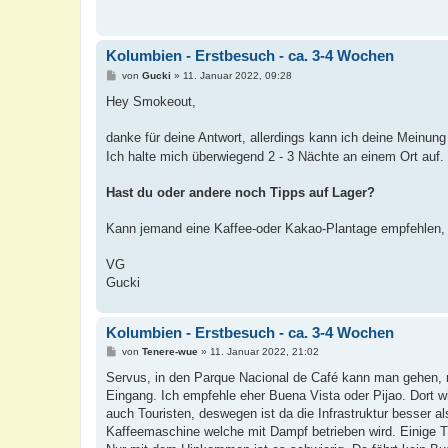
Kolumbien - Erstbesuch - ca. 3-4 Wochen
B
von
Gucki
»
11. Januar 2022, 09:28
e
i
Hey Smokeout,
t
r
a
danke für deine Antwort, allerdings kann ich deine Meinung
g
Ich halte mich überwiegend 2 - 3 Nächte an einem Ort auf
Hast du oder andere noch Tipps auf Lager?
Kann jemand eine Kaffee-oder Kakao-Plantage empfehlen, d
VG
Gucki
Kolumbien - Erstbesuch - ca. 3-4 Wochen
B
von
Tenere-wue
»
11. Januar 2022, 21:02
e
i
Servus, in den Parque Nacional de Café kann man gehen, m
t
Eingang. Ich empfehle eher Buena Vista oder Pijao. Dort w
r
a
auch Touristen, deswegen ist da die Infrastruktur besser als
g
Kaffeemaschine welche mit Dampf betrieben wird. Einige Ti