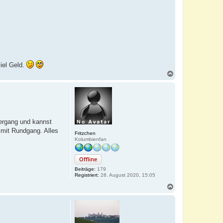
viel Geld.
N
a
c
h
o
b
e
iergang und kannst
n
 mit Rundgang. Alles
Fritzchen
Kolumbienfan
Offline
Beiträge:
179
Registriert:
28. August 2020, 15:05
N
a
c
h
o
b