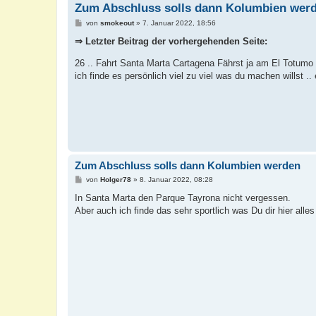
Zum Abschluss solls dann Kolumbien wer
B
von
smokeout
»
7. Januar 2022, 18:56
e
i
⇒ Letzter Beitrag der vorhergehenden Seite:
t
r
26 .. Fahrt Santa Marta Cartagena Fährst ja am El Totumo V
a
g
ich finde es persönlich viel zu viel was du machen willst ..
Zum Abschluss solls dann Kolumbien werden
B
von
Holger78
»
8. Januar 2022, 08:28
e
i
In Santa Marta den Parque Tayrona nicht vergessen.
t
Aber auch ich finde das sehr sportlich was Du dir hier al
r
a
g