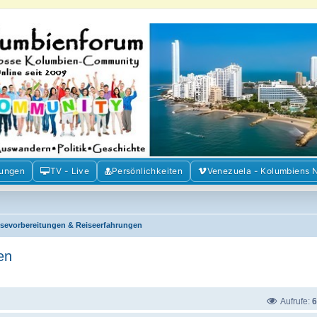
m der Freunde Kolumbiens
ien und Venezuela. Austausch, Erfahrungen und Gemeinschaft im Kolumbienforum
mungen
TV - Live
Persönlichkeiten
Venezuela - Kolumbiens 
isevorbereitungen & Reiseerfahrungen
en
Aufrufe:
6