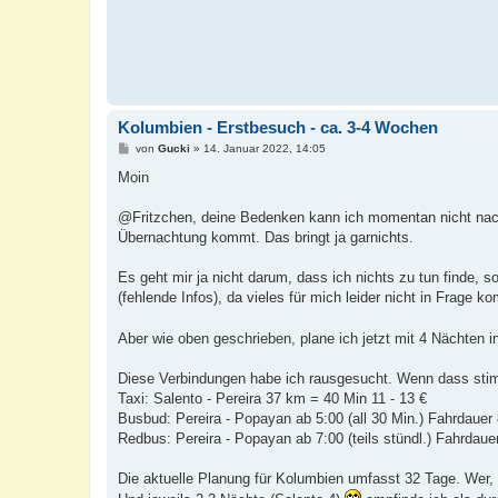
Kolumbien - Erstbesuch - ca. 3-4 Wochen
B
von
Gucki
»
14. Januar 2022, 14:05
e
i
Moin
t
r
a
@Fritzchen, deine Bedenken kann ich momentan nicht nach
g
Übernachtung kommt. Das bringt ja garnichts.
Es geht mir ja nicht darum, dass ich nichts zu tun finde, 
(fehlende Infos), da vieles für mich leider nicht in Frage k
Aber wie oben geschrieben, plane ich jetzt mit 4 Nächten in
Diese Verbindungen habe ich rausgesucht. Wenn dass stimm
Taxi: Salento - Pereira 37 km = 40 Min 11 - 13 €
Busbud: Pereira - Popayan ab 5:00 (all 30 Min.) Fahrdauer 
Redbus: Pereira - Popayan ab 7:00 (teils stündl.) Fahrdauer
Die aktuelle Planung für Kolumbien umfasst 32 Tage. Wer, a