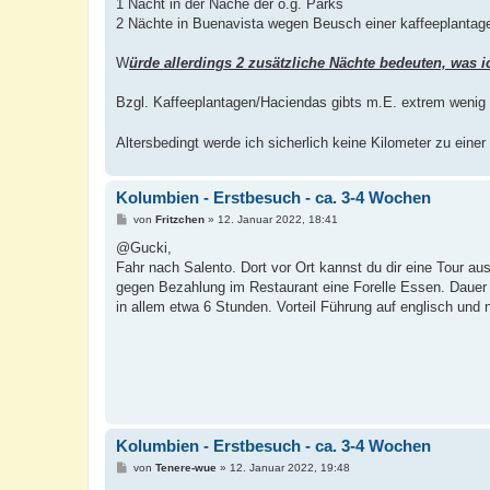
1 Nacht in der Näche der o.g. Parks
2 Nächte in Buenavista wegen Beusch einer kaffeeplantag
W
ürde allerdings 2 zusätzliche Nächte bedeuten, was i
Bzgl. Kaffeeplantagen/Haciendas gibts m.E. extrem wenig s
Altersbedingt werde ich sicherlich keine Kilometer zu einer 
Kolumbien - Erstbesuch - ca. 3-4 Wochen
B
von
Fritzchen
»
12. Januar 2022, 18:41
e
i
@Gucki,
t
Fahr nach Salento. Dort vor Ort kannst du dir eine Tour a
r
a
gegen Bezahlung im Restaurant eine Forelle Essen. Dauer 
g
in allem etwa 6 Stunden. Vorteil Führung auf englisch und
Kolumbien - Erstbesuch - ca. 3-4 Wochen
B
von
Tenere-wue
»
12. Januar 2022, 19:48
e