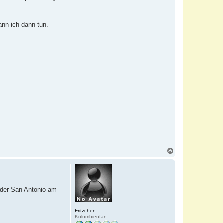
ann ich dann tun.
N
a
c
h
o
b
 oder San Antonio am
e
n
Fritzchen
Kolumbienfan