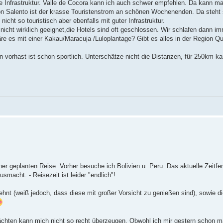
sche Infrastruktur. Valle de Cocora kann ich auch schwer empfehlen. Da kann m
 von Salento ist der krasse Touristenstrom an schönen Wochenenden. Da steh
, nicht so touristisch aber ebenfalls mit guter Infrastruktur.
nicht wirklich geeignet,die Hotels sind oft geschlossen. Wir schlafen dann i
 wäre es mit einer Kakau/Maracuja /Luloplantage? Gibt es alles in der Region Q
 vorhast ist schon sportlich. Unterschätze nicht die Distanzen, für 250km k
r geplanten Reise. Vorher besuche ich Bolivien u. Peru. Das aktuelle Zeitfen
smacht. - Reisezeit ist leider "endlich"!
hnt (weiß jedoch, dass diese mit großer Vorsicht zu genießen sind), sowie d
ächten kann mich nicht so recht überzeugen. Obwohl ich mir gestern schon ma