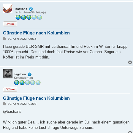
bastians
Kolumbien-Süchtige(r)
Offline
Günstige Flüge nach Kolumbien
B
30. April 2023, 00:15
e
i
Habe gerade BER-SMR mit Lufthansa Hin und Rück im Winter für knapp
t
1000€ gebucht. Das sind doch fast Preise wie vor Corona. Sogar ein
r
a
Koffer ist im Preis mit drin...
g
Tagchen
Kolumbienfan
Offline
Günstige Flüge nach Kolumbien
B
30. April 2023, 01:03
e
i
@bastians
t
r
a
Wirklich guter Deal... ich suche aber gerade im Juli nach einem günstigen
g
Flug und habe keine Lust 3 Tage Unterwegs zu sein...