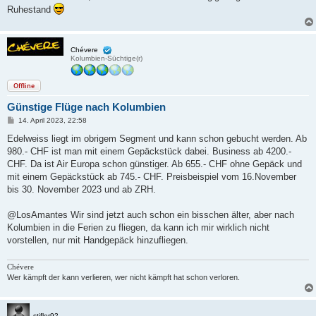
Ruhestand
Chévere
Kolumbien-Süchtige(r)
Offline
Günstige Flüge nach Kolumbien
B
14. April 2023, 22:58
e
i
Edelweiss liegt im obrigem Segment und kann schon gebucht werden. Ab
t
980.- CHF ist man mit einem Gepäckstück dabei. Business ab 4200.-
r
a
CHF. Da ist Air Europa schon günstiger. Ab 655.- CHF ohne Gepäck und
g
mit einem Gepäckstück ab 745.- CHF. Preisbeispiel vom 16.November
bis 30. November 2023 und ab ZRH.
@LosAmantes Wir sind jetzt auch schon ein bisschen älter, aber nach
Kolumbien in die Ferien zu fliegen, da kann ich mir wirklich nicht
vorstellen, nur mit Handgepäck hinzufliegen.
Chévere
Wer kämpft der kann verlieren, wer nicht kämpft hat schon verloren.
stifler92