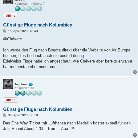
Kolumbien-Infizierte(r)
Offline
Günstige Flüge nach Kolumbien
B
15. April 2023, 13:43
e
i
@Chévere
t
r
a
Ich werde den Flug nach Bogota direkt über die Website von Air Europa
g
buchen, dies finde ich auch die beste Lösung.
Edelweiss Flüge habe ich angeschaut, wie Chévere aber bereits erwähnt
hat momentan eher noch teuer.
Tagchen
Kolumbienfan
Offline
Günstige Flüge nach Kolumbien
B
30. April 2023, 00:10
e
i
Das One Way Ticket mit Lufthansa nach Medellin kostet aktuell für den
t
Juli, Round About 1700.- Euro... Aua !!!!
r
a
g