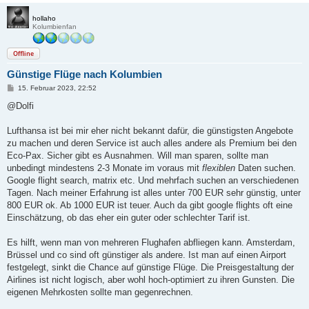
hollaho
Kolumbienfan
Offline
Günstige Flüge nach Kolumbien
B
15. Februar 2023, 22:52
e
i
@Dolfi
t
r
a
Lufthansa ist bei mir eher nicht bekannt dafür, die günstigsten Angebote
g
zu machen und deren Service ist auch alles andere als Premium bei den
Eco-Pax. Sicher gibt es Ausnahmen. Will man sparen, sollte man
unbedingt mindestens 2-3 Monate im voraus mit
flexiblen
Daten suchen.
Google flight search, matrix etc. Und mehrfach suchen an verschiedenen
Tagen. Nach meiner Erfahrung ist alles unter 700 EUR sehr günstig, unter
800 EUR ok. Ab 1000 EUR ist teuer. Auch da gibt google flights oft eine
Einschätzung, ob das eher ein guter oder schlechter Tarif ist.
Es hilft, wenn man von mehreren Flughafen abfliegen kann. Amsterdam,
Brüssel und co sind oft günstiger als andere. Ist man auf einen Airport
festgelegt, sinkt die Chance auf günstige Flüge. Die Preisgestaltung der
Airlines ist nicht logisch, aber wohl hoch-optimiert zu ihren Gunsten. Die
eigenen Mehrkosten sollte man gegenrechnen.