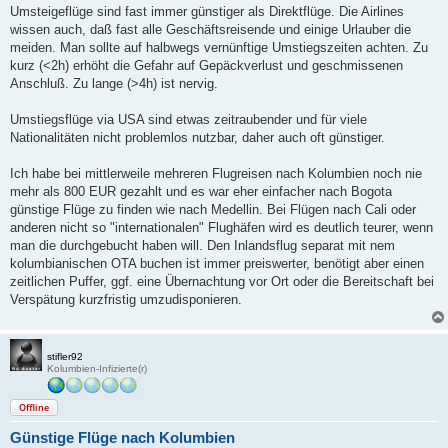
Umsteigeflüge sind fast immer günstiger als Direktflüge. Die Airlines
wissen auch, daß fast alle Geschäftsreisende und einige Urlauber die
meiden. Man sollte auf halbwegs vernünftige Umstiegszeiten achten. Zu
kurz (<2h) erhöht die Gefahr auf Gepäckverlust und geschmissenen
Anschluß. Zu lange (>4h) ist nervig.
Umstiegsflüge via USA sind etwas zeitraubender und für viele
Nationalitäten nicht problemlos nutzbar, daher auch oft günstiger.
Ich habe bei mittlerweile mehreren Flugreisen nach Kolumbien noch nie
mehr als 800 EUR gezahlt und es war eher einfacher nach Bogota
günstige Flüge zu finden wie nach Medellin. Bei Flügen nach Cali oder
anderen nicht so "internationalen" Flughäfen wird es deutlich teurer, wenn
man die durchgebucht haben will. Den Inlandsflug separat mit nem
kolumbianischen OTA buchen ist immer preiswerter, benötigt aber einen
zeitlichen Puffer, ggf. eine Übernachtung vor Ort oder die Bereitschaft bei
Verspätung kurzfristig umzudisponieren.
stifler92
Kolumbien-Infizierte(r)
Offline
Günstige Flüge nach Kolumbien