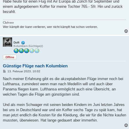
i
Habe heute für einen Flug mit Air Europa ab Zürich für September und
t
einem aufgegebenem Koffer für meine Tochter 765.- Sfr. Hin und zurück
r
a
bezahlt.
g
Chévere
Wer kämpft der kann verlieren, wer nicht kämpft hat schon verloren.
Dolfi
Kolumbien-Süchtige(r)
Offline
Günstige Flüge nach Kolumbien
B
13. Februar 2023, 10:02
e
i
Nach meiner Erfahrung gibt es die akzeptabelsten Flüge immer noch bei
t
Lufthansa, zumindest wenn man nach Medellín will und auch über
r
a
Panama fliegen kann. Lufthansa ermöglicht auch eine Übersicht, an
g
welchen Tagen die Flüge am günstigsten sind.
Und als mein Schwager mit seinen beiden Kindern im Juni letzten Jahres
bei uns in Deutschland war und ein Koffer sechs Tage zu spät kam, hat
man jetzt endlich die Kosten für die Kleidung, die wir für die Nichte kaufen
mussten, überwiesen. Hat lange gedauert aber immerhin.