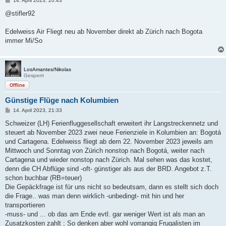
14. April 2023, 20:43
e
i
@stifler92
t
r
a
Edelweiss Air Fliegt neu ab November direkt ab Zürich nach Bogota
g
immer Mi/So
LosAmantes/Nikolas
Gesperrt
Offline
Günstige Flüge nach Kolumbien
B
14. April 2023, 21:33
e
i
Schweizer (LH) Ferienfluggesellschaft erweitert ihr Langstreckennetz und
t
steuert ab November 2023 zwei neue Ferienziele in Kolumbien an: Bogotá
r
a
und Cartagena. Edelweiss fliegt ab dem 22. November 2023 jeweils am
g
Mittwoch und Sonntag von Zürich nonstop nach Bogotá, weiter nach
Cartagena und wieder nonstop nach Zürich. Mal sehen was das kostet,
denn die CH Abflüge sind -oft- günstiger als aus der BRD. Angebot z.T.
schon buchbar (RB=teuer)
Die Gepäckfrage ist für uns nicht so bedeutsam, dann es stellt sich doch
die Frage.. was man denn wirklich -unbedingt- mit hin und her
transportieren
-muss- und ... ob das am Ende evtl. gar weniger Wert ist als man an
Zusatzkosten zahlt ; So denken aber wohl vorrangig Frugalisten im