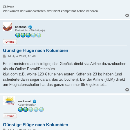
Chévere
Wer kämpft der kann verlieren, wer nicht kämpft hat schon verloren.
bastians
Kolumbien-Süchtige(r)
Offline
Günstige Flüge nach Kolumbien
B
14. April 2023, 16:48
e
i
Es ist meistens auch billiger, das Gepäck direkt via Airline dazuzubuchen
t
als via Online-Portal/Reisebüro.
r
a
kiwi.com z.B. wollte 120 € für einen ersten Koffer bis 23 kg haben (und
g
scheiterte dann sogar daran, das zu buchen). Bei der Airline (KLM) direkt
am Flughafenschalter hat das ganze dann nur 85 € gekostet...
smokeout
Kolumbienfan
Offline
Günstige Flüge nach Kolumbien
B