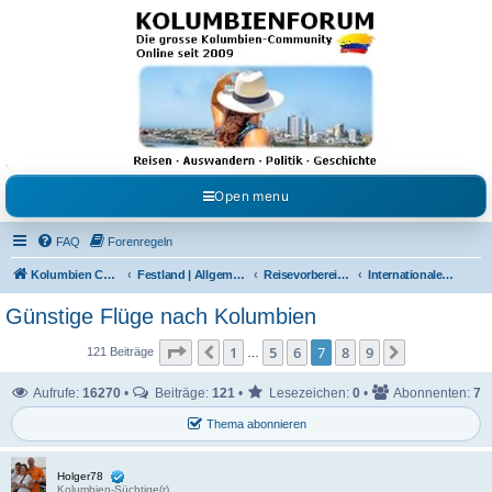
Kolumbienforum - Das
grosse Forum der
Freunde Kolumbiens
Reisen, Auswandern, Kultur, Politik, Geschichte und Visum in Kolumbien und Venezuela.
Austausch, Erfahrungen und Gemeinschaft im Kolumbienforum
Open menu
FAQ
Forenregeln
Kolumbien Community
Festland | Allgemeine Fragen
Reisevorbereitungen & Reiseerfahrungen
Internationale Flüge
Günstige Flüge nach Kolumbien
Seite
7
von
9
1
5
6
7
8
9
Vorherige
Nächste
121 Beiträge
…
Aufrufe:
16270
•
Beiträge:
121
•
Lesezeichen:
0
•
Abonnenten:
7
Thema abonnieren
Holger78
Kolumbien-Süchtige(r)