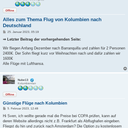
Offline
Alles zum Thema Flug von Kolumbien nach
Deutschland
B
25. Januar 2023, 05:19
e
i
⇒ Letzter Beitrag der vorhergehenden Seite:
t
r
Wir fliegen Anfang Dezember nach Barranquilla und zahlen für 2 Personen
a
g
2400€. Der Sohn fliegt kurz vor Weihnachten nach und dafür zahlen wir
1600€
Alle Flüge mit Lufthansa.
Nube13
Kolumbienfan
Offline
Günstige Flüge nach Kolumbien
B
5. Februar 2023, 12:48
e
i
Hi Sven, ich wollte gerade mal die Preise bei COPA prüfen, kann auf
t
deren Website allerdings nicht z.B. Frankfurt als Abflughafen eingeben.
r
a
Fliegst du hin und zurück nach Amsterdam? Die Option zu kostenlosem