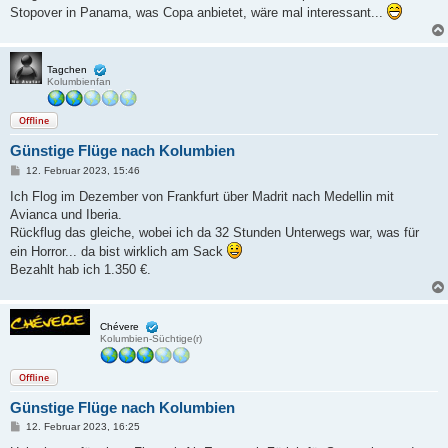
g
Stopover in Panama, was Copa anbietet, wäre mal interessant...
Tagchen
Kolumbienfan
Offline
Günstige Flüge nach Kolumbien
B
12. Februar 2023, 15:46
e
i
Ich Flog im Dezember von Frankfurt über Madrit nach Medellin mit
t
Avianca und Iberia.
r
a
Rückflug das gleiche, wobei ich da 32 Stunden Unterwegs war, was für
g
ein Horror... da bist wirklich am Sack
Bezahlt hab ich 1.350 €.
Chévere
Kolumbien-Süchtige(r)
Offline
Günstige Flüge nach Kolumbien
B
12. Februar 2023, 16:25
e