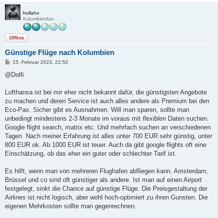
hollaho
Kolumbienfan
Offline
Günstige Flüge nach Kolumbien
B
15. Februar 2023, 22:52
e
i
@Dolfi
t
r
a
Lufthansa ist bei mir eher nicht bekannt dafür, die günstigsten Angebote
g
zu machen und deren Service ist auch alles andere als Premium bei den
Eco-Pax. Sicher gibt es Ausnahmen. Will man sparen, sollte man
unbedingt mindestens 2-3 Monate im voraus mit
flexiblen
Daten suchen.
Google flight search, matrix etc. Und mehrfach suchen an verschiedenen
Tagen. Nach meiner Erfahrung ist alles unter 700 EUR sehr günstig, unter
800 EUR ok. Ab 1000 EUR ist teuer. Auch da gibt google flights oft eine
Einschätzung, ob das eher ein guter oder schlechter Tarif ist.
Es hilft, wenn man von mehreren Flughafen abfliegen kann. Amsterdam,
Brüssel und co sind oft günstiger als andere. Ist man auf einen Airport
festgelegt, sinkt die Chance auf günstige Flüge. Die Preisgestaltung der
Airlines ist nicht logisch, aber wohl hoch-optimiert zu ihren Gunsten. Die
eigenen Mehrkosten sollte man gegenrechnen.