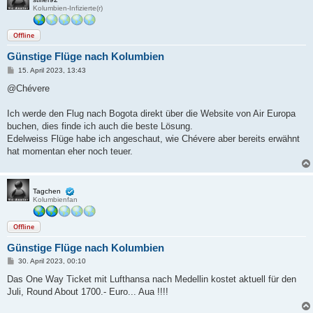
Kolumbien-Infizierte(r)
Offline
Günstige Flüge nach Kolumbien
B
15. April 2023, 13:43
e
i
@Chévere
t
r
a
Ich werde den Flug nach Bogota direkt über die Website von Air Europa
g
buchen, dies finde ich auch die beste Lösung.
Edelweiss Flüge habe ich angeschaut, wie Chévere aber bereits erwähnt
hat momentan eher noch teuer.
Tagchen
Kolumbienfan
Offline
Günstige Flüge nach Kolumbien
B
30. April 2023, 00:10
e
i
Das One Way Ticket mit Lufthansa nach Medellin kostet aktuell für den
t
Juli, Round About 1700.- Euro... Aua !!!!
r
a
g