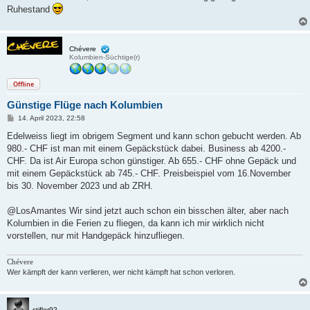
Ruhestand
Chévere
Kolumbien-Süchtige(r)
Offline
Günstige Flüge nach Kolumbien
B
14. April 2023, 22:58
e
i
Edelweiss liegt im obrigem Segment und kann schon gebucht werden. Ab
t
980.- CHF ist man mit einem Gepäckstück dabei. Business ab 4200.-
r
a
CHF. Da ist Air Europa schon günstiger. Ab 655.- CHF ohne Gepäck und
g
mit einem Gepäckstück ab 745.- CHF. Preisbeispiel vom 16.November
bis 30. November 2023 und ab ZRH.
@LosAmantes Wir sind jetzt auch schon ein bisschen älter, aber nach
Kolumbien in die Ferien zu fliegen, da kann ich mir wirklich nicht
vorstellen, nur mit Handgepäck hinzufliegen.
Chévere
Wer kämpft der kann verlieren, wer nicht kämpft hat schon verloren.
stifler92