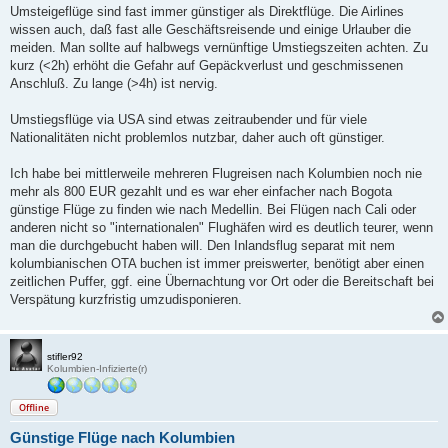
Umsteigeflüge sind fast immer günstiger als Direktflüge. Die Airlines
wissen auch, daß fast alle Geschäftsreisende und einige Urlauber die
meiden. Man sollte auf halbwegs vernünftige Umstiegszeiten achten. Zu
kurz (<2h) erhöht die Gefahr auf Gepäckverlust und geschmissenen
Anschluß. Zu lange (>4h) ist nervig.
Umstiegsflüge via USA sind etwas zeitraubender und für viele
Nationalitäten nicht problemlos nutzbar, daher auch oft günstiger.
Ich habe bei mittlerweile mehreren Flugreisen nach Kolumbien noch nie
mehr als 800 EUR gezahlt und es war eher einfacher nach Bogota
günstige Flüge zu finden wie nach Medellin. Bei Flügen nach Cali oder
anderen nicht so "internationalen" Flughäfen wird es deutlich teurer, wenn
man die durchgebucht haben will. Den Inlandsflug separat mit nem
kolumbianischen OTA buchen ist immer preiswerter, benötigt aber einen
zeitlichen Puffer, ggf. eine Übernachtung vor Ort oder die Bereitschaft bei
Verspätung kurzfristig umzudisponieren.
stifler92
Kolumbien-Infizierte(r)
Offline
Günstige Flüge nach Kolumbien