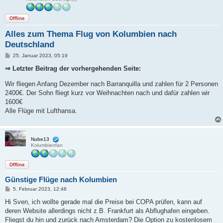
Offline
Alles zum Thema Flug von Kolumbien nach
Deutschland
B
25. Januar 2023, 05:19
e
i
⇒ Letzter Beitrag der vorhergehenden Seite:
t
r
Wir fliegen Anfang Dezember nach Barranquilla und zahlen für 2 Personen
a
g
2400€. Der Sohn fliegt kurz vor Weihnachten nach und dafür zahlen wir
1600€
Alle Flüge mit Lufthansa.
Nube13
Kolumbienfan
Offline
Günstige Flüge nach Kolumbien
B
5. Februar 2023, 12:48
e
i
Hi Sven, ich wollte gerade mal die Preise bei COPA prüfen, kann auf
t
deren Website allerdings nicht z.B. Frankfurt als Abflughafen eingeben.
r
a
Fliegst du hin und zurück nach Amsterdam? Die Option zu kostenlosem