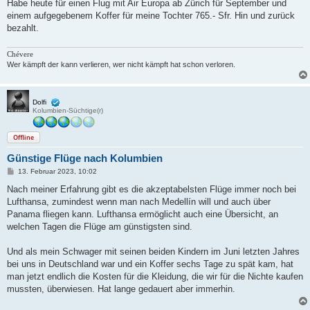
i
Habe heute für einen Flug mit Air Europa ab Zürich für September und
t
einem aufgegebenem Koffer für meine Tochter 765.- Sfr. Hin und zurück
r
a
bezahlt.
g
Chévere
Wer kämpft der kann verlieren, wer nicht kämpft hat schon verloren.
Dolfi
Kolumbien-Süchtige(r)
Offline
Günstige Flüge nach Kolumbien
B
13. Februar 2023, 10:02
e
i
Nach meiner Erfahrung gibt es die akzeptabelsten Flüge immer noch bei
t
Lufthansa, zumindest wenn man nach Medellín will und auch über
r
a
Panama fliegen kann. Lufthansa ermöglicht auch eine Übersicht, an
g
welchen Tagen die Flüge am günstigsten sind.
Und als mein Schwager mit seinen beiden Kindern im Juni letzten Jahres
bei uns in Deutschland war und ein Koffer sechs Tage zu spät kam, hat
man jetzt endlich die Kosten für die Kleidung, die wir für die Nichte kaufen
mussten, überwiesen. Hat lange gedauert aber immerhin.