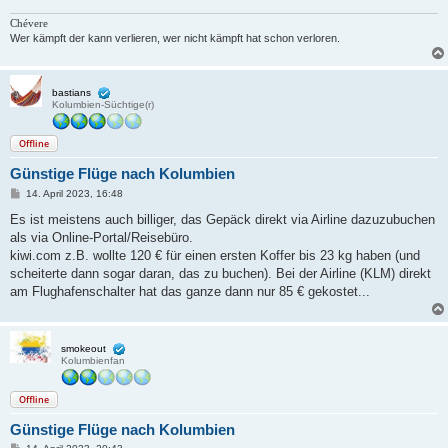
Chévere
Wer kämpft der kann verlieren, wer nicht kämpft hat schon verloren.
bastians
Kolumbien-Süchtige(r)
Offline
Günstige Flüge nach Kolumbien
B
14. April 2023, 16:48
e
i
Es ist meistens auch billiger, das Gepäck direkt via Airline dazuzubuchen
t
als via Online-Portal/Reisebüro.
r
a
kiwi.com z.B. wollte 120 € für einen ersten Koffer bis 23 kg haben (und
g
scheiterte dann sogar daran, das zu buchen). Bei der Airline (KLM) direkt
am Flughafenschalter hat das ganze dann nur 85 € gekostet...
smokeout
Kolumbienfan
Offline
Günstige Flüge nach Kolumbien
B