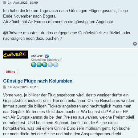
B
14. April 2023, 15:09
e
i
Ich habe die letzten Tage auch nach Günstigen Flügen gesucht, fliege
t
Ende November nach Bogota.
r
a
Ab Zürich hat Air Europa momentan die günstigsten Angebote.
g
@Chévere musstest du das aufgegebene Gepäckstück zusätzlich oder
nachträglich noch dazu buchen ?
Chévere
Kolumbien-Süchtige(r)
Offline
Günstige Flüge nach Kolumbien
B
14. April 2023, 16:27
e
i
Vorne weg, je billiger der Flug angeboten wird, desto weniger dürfte ein
t
Gepäckstück incluiert sein. Bei den bekannten Online Reisebüros werden
r
a
immer zuerst die billigen Tickets angeboten und nachträglich muss man
g
das Gepäck für teueres Geld dazu buchen. Wo buchst du? Auf der HP
von Air Europa kannst du bei den Preisen auswählen, welche Preismodell
du möchtest. Und bei einem Support, kannst du die Airline direkt
kontaktieren, was bei einem Online Büro sehr mühsam geht. Ich buche
nur noch direkt bei der Airline und habe den Ansprechpartner direkt.