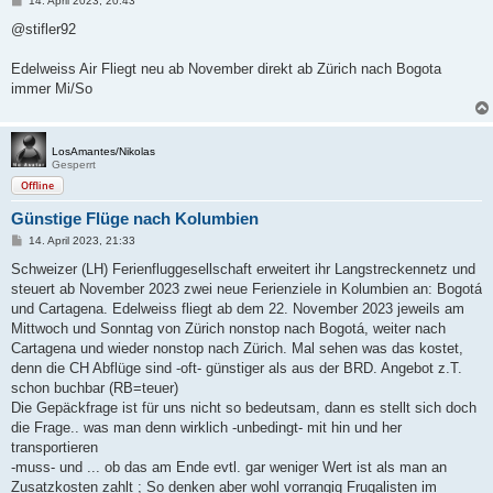
14. April 2023, 20:43
e
i
@stifler92
t
r
a
Edelweiss Air Fliegt neu ab November direkt ab Zürich nach Bogota
g
immer Mi/So
LosAmantes/Nikolas
Gesperrt
Offline
Günstige Flüge nach Kolumbien
B
14. April 2023, 21:33
e
i
Schweizer (LH) Ferienfluggesellschaft erweitert ihr Langstreckennetz und
t
steuert ab November 2023 zwei neue Ferienziele in Kolumbien an: Bogotá
r
a
und Cartagena. Edelweiss fliegt ab dem 22. November 2023 jeweils am
g
Mittwoch und Sonntag von Zürich nonstop nach Bogotá, weiter nach
Cartagena und wieder nonstop nach Zürich. Mal sehen was das kostet,
denn die CH Abflüge sind -oft- günstiger als aus der BRD. Angebot z.T.
schon buchbar (RB=teuer)
Die Gepäckfrage ist für uns nicht so bedeutsam, dann es stellt sich doch
die Frage.. was man denn wirklich -unbedingt- mit hin und her
transportieren
-muss- und ... ob das am Ende evtl. gar weniger Wert ist als man an
Zusatzkosten zahlt ; So denken aber wohl vorrangig Frugalisten im