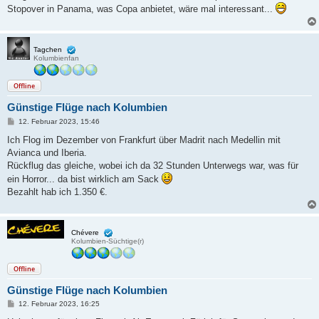
g
Stopover in Panama, was Copa anbietet, wäre mal interessant...
Tagchen
Kolumbienfan
Offline
Günstige Flüge nach Kolumbien
B
12. Februar 2023, 15:46
e
i
Ich Flog im Dezember von Frankfurt über Madrit nach Medellin mit
t
Avianca und Iberia.
r
a
Rückflug das gleiche, wobei ich da 32 Stunden Unterwegs war, was für
g
ein Horror... da bist wirklich am Sack
Bezahlt hab ich 1.350 €.
Chévere
Kolumbien-Süchtige(r)
Offline
Günstige Flüge nach Kolumbien
B
12. Februar 2023, 16:25
e