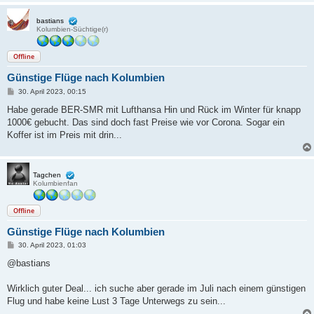
bastians
Kolumbien-Süchtige(r)
Offline
Günstige Flüge nach Kolumbien
B
30. April 2023, 00:15
e
i
Habe gerade BER-SMR mit Lufthansa Hin und Rück im Winter für knapp
t
1000€ gebucht. Das sind doch fast Preise wie vor Corona. Sogar ein
r
a
Koffer ist im Preis mit drin...
g
Tagchen
Kolumbienfan
Offline
Günstige Flüge nach Kolumbien
B
30. April 2023, 01:03
e
i
@bastians
t
r
a
Wirklich guter Deal... ich suche aber gerade im Juli nach einem günstigen
g
Flug und habe keine Lust 3 Tage Unterwegs zu sein...