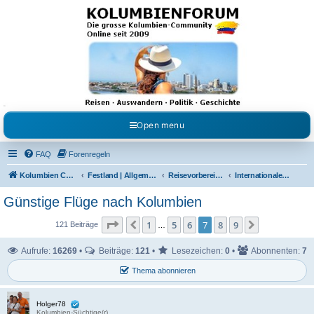
Kolumbienforum - Das
grosse Forum der
Freunde Kolumbiens
Reisen, Auswandern, Kultur, Politik, Geschichte und Visum in Kolumbien und Venezuela.
Austausch, Erfahrungen und Gemeinschaft im Kolumbienforum
Open menu
FAQ
Forenregeln
Kolumbien Community
Festland | Allgemeine Fragen
Reisevorbereitungen & Reiseerfahrungen
Internationale Flüge
Günstige Flüge nach Kolumbien
Seite
7
von
9
1
5
6
7
8
9
Vorherige
Nächste
121 Beiträge
…
Aufrufe:
16269
•
Beiträge:
121
•
Lesezeichen:
0
•
Abonnenten:
7
Thema abonnieren
Holger78
Kolumbien-Süchtige(r)