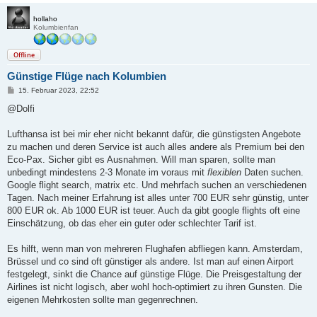
hollaho
Kolumbienfan
Offline
Günstige Flüge nach Kolumbien
B
15. Februar 2023, 22:52
e
i
@Dolfi
t
r
a
Lufthansa ist bei mir eher nicht bekannt dafür, die günstigsten Angebote
g
zu machen und deren Service ist auch alles andere als Premium bei den
Eco-Pax. Sicher gibt es Ausnahmen. Will man sparen, sollte man
unbedingt mindestens 2-3 Monate im voraus mit
flexiblen
Daten suchen.
Google flight search, matrix etc. Und mehrfach suchen an verschiedenen
Tagen. Nach meiner Erfahrung ist alles unter 700 EUR sehr günstig, unter
800 EUR ok. Ab 1000 EUR ist teuer. Auch da gibt google flights oft eine
Einschätzung, ob das eher ein guter oder schlechter Tarif ist.
Es hilft, wenn man von mehreren Flughafen abfliegen kann. Amsterdam,
Brüssel und co sind oft günstiger als andere. Ist man auf einen Airport
festgelegt, sinkt die Chance auf günstige Flüge. Die Preisgestaltung der
Airlines ist nicht logisch, aber wohl hoch-optimiert zu ihren Gunsten. Die
eigenen Mehrkosten sollte man gegenrechnen.