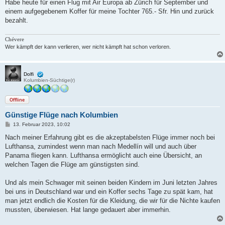
i
Habe heute für einen Flug mit Air Europa ab Zürich für September und
t
einem aufgegebenem Koffer für meine Tochter 765.- Sfr. Hin und zurück
r
a
bezahlt.
g
Chévere
Wer kämpft der kann verlieren, wer nicht kämpft hat schon verloren.
Dolfi
Kolumbien-Süchtige(r)
Offline
Günstige Flüge nach Kolumbien
B
13. Februar 2023, 10:02
e
i
Nach meiner Erfahrung gibt es die akzeptabelsten Flüge immer noch bei
t
Lufthansa, zumindest wenn man nach Medellín will und auch über
r
a
Panama fliegen kann. Lufthansa ermöglicht auch eine Übersicht, an
g
welchen Tagen die Flüge am günstigsten sind.
Und als mein Schwager mit seinen beiden Kindern im Juni letzten Jahres
bei uns in Deutschland war und ein Koffer sechs Tage zu spät kam, hat
man jetzt endlich die Kosten für die Kleidung, die wir für die Nichte kaufen
mussten, überwiesen. Hat lange gedauert aber immerhin.