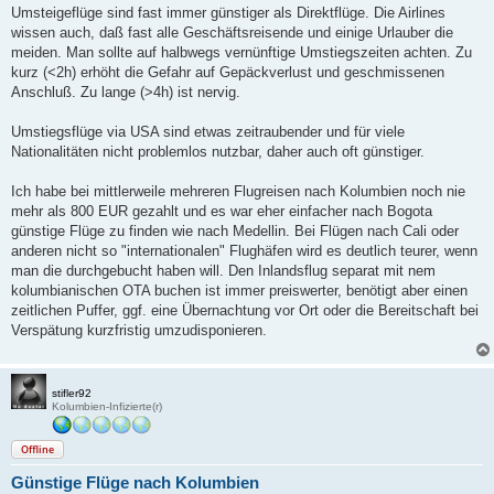
Umsteigeflüge sind fast immer günstiger als Direktflüge. Die Airlines
wissen auch, daß fast alle Geschäftsreisende und einige Urlauber die
meiden. Man sollte auf halbwegs vernünftige Umstiegszeiten achten. Zu
kurz (<2h) erhöht die Gefahr auf Gepäckverlust und geschmissenen
Anschluß. Zu lange (>4h) ist nervig.
Umstiegsflüge via USA sind etwas zeitraubender und für viele
Nationalitäten nicht problemlos nutzbar, daher auch oft günstiger.
Ich habe bei mittlerweile mehreren Flugreisen nach Kolumbien noch nie
mehr als 800 EUR gezahlt und es war eher einfacher nach Bogota
günstige Flüge zu finden wie nach Medellin. Bei Flügen nach Cali oder
anderen nicht so "internationalen" Flughäfen wird es deutlich teurer, wenn
man die durchgebucht haben will. Den Inlandsflug separat mit nem
kolumbianischen OTA buchen ist immer preiswerter, benötigt aber einen
zeitlichen Puffer, ggf. eine Übernachtung vor Ort oder die Bereitschaft bei
Verspätung kurzfristig umzudisponieren.
stifler92
Kolumbien-Infizierte(r)
Offline
Günstige Flüge nach Kolumbien