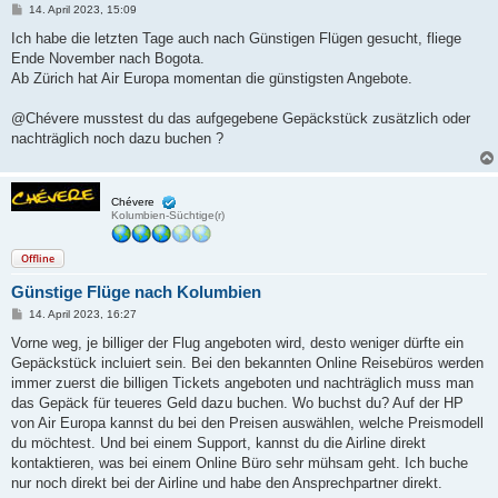
B
14. April 2023, 15:09
e
i
Ich habe die letzten Tage auch nach Günstigen Flügen gesucht, fliege
t
Ende November nach Bogota.
r
a
Ab Zürich hat Air Europa momentan die günstigsten Angebote.
g
@Chévere musstest du das aufgegebene Gepäckstück zusätzlich oder
nachträglich noch dazu buchen ?
Chévere
Kolumbien-Süchtige(r)
Offline
Günstige Flüge nach Kolumbien
B
14. April 2023, 16:27
e
i
Vorne weg, je billiger der Flug angeboten wird, desto weniger dürfte ein
t
Gepäckstück incluiert sein. Bei den bekannten Online Reisebüros werden
r
a
immer zuerst die billigen Tickets angeboten und nachträglich muss man
g
das Gepäck für teueres Geld dazu buchen. Wo buchst du? Auf der HP
von Air Europa kannst du bei den Preisen auswählen, welche Preismodell
du möchtest. Und bei einem Support, kannst du die Airline direkt
kontaktieren, was bei einem Online Büro sehr mühsam geht. Ich buche
nur noch direkt bei der Airline und habe den Ansprechpartner direkt.