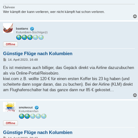
Chévere
Wer kämpft der kann verlieren, wer nicht kämpft hat schon verloren.
bastians
Kolumbien-Süchtige(r)
Offline
Günstige Flüge nach Kolumbien
B
14. April 2023, 16:48
e
i
Es ist meistens auch billiger, das Gepäck direkt via Airline dazuzubuchen
t
als via Online-Portal/Reisebüro.
r
a
kiwi.com z.B. wollte 120 € für einen ersten Koffer bis 23 kg haben (und
g
scheiterte dann sogar daran, das zu buchen). Bei der Airline (KLM) direkt
am Flughafenschalter hat das ganze dann nur 85 € gekostet...
smokeout
Kolumbienfan
Offline
Günstige Flüge nach Kolumbien
B