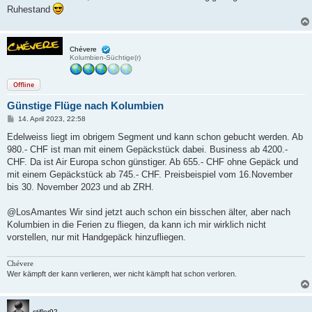
Ruhestand
Chévere
Kolumbien-Süchtige(r)
Offline
Günstige Flüge nach Kolumbien
B
14. April 2023, 22:58
e
i
Edelweiss liegt im obrigem Segment und kann schon gebucht werden. Ab
t
980.- CHF ist man mit einem Gepäckstück dabei. Business ab 4200.-
r
a
CHF. Da ist Air Europa schon günstiger. Ab 655.- CHF ohne Gepäck und
g
mit einem Gepäckstück ab 745.- CHF. Preisbeispiel vom 16.November
bis 30. November 2023 und ab ZRH.
@LosAmantes Wir sind jetzt auch schon ein bisschen älter, aber nach
Kolumbien in die Ferien zu fliegen, da kann ich mir wirklich nicht
vorstellen, nur mit Handgepäck hinzufliegen.
Chévere
Wer kämpft der kann verlieren, wer nicht kämpft hat schon verloren.
stifler92