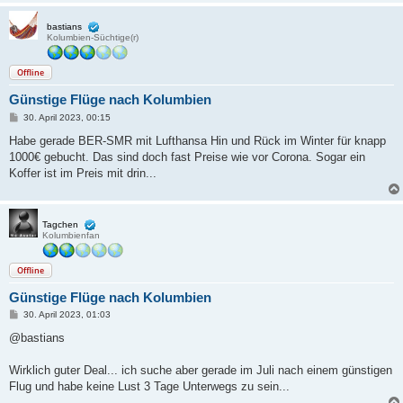
bastians
Kolumbien-Süchtige(r)
Offline
Günstige Flüge nach Kolumbien
B
30. April 2023, 00:15
e
i
Habe gerade BER-SMR mit Lufthansa Hin und Rück im Winter für knapp
t
1000€ gebucht. Das sind doch fast Preise wie vor Corona. Sogar ein
r
a
Koffer ist im Preis mit drin...
g
Tagchen
Kolumbienfan
Offline
Günstige Flüge nach Kolumbien
B
30. April 2023, 01:03
e
i
@bastians
t
r
a
Wirklich guter Deal... ich suche aber gerade im Juli nach einem günstigen
g
Flug und habe keine Lust 3 Tage Unterwegs zu sein...