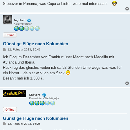
g
Stopover in Panama, was Copa anbietet, wäre mal interessant...
Tagchen
Kolumbienfan
Offline
Günstige Flüge nach Kolumbien
B
12. Februar 2023, 15:46
e
i
Ich Flog im Dezember von Frankfurt über Madrit nach Medellin mit
t
Avianca und Iberia.
r
a
Rückflug das gleiche, wobei ich da 32 Stunden Unterwegs war, was für
g
ein Horror... da bist wirklich am Sack
Bezahlt hab ich 1.350 €.
Chévere
Kolumbien-Süchtige(r)
Offline
Günstige Flüge nach Kolumbien
B
12. Februar 2023, 16:25
e