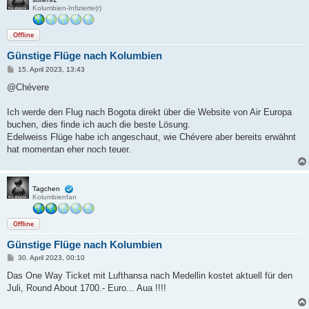
Kolumbien-Infizierte(r)
Offline
Günstige Flüge nach Kolumbien
B
15. April 2023, 13:43
e
i
@Chévere
t
r
a
Ich werde den Flug nach Bogota direkt über die Website von Air Europa
g
buchen, dies finde ich auch die beste Lösung.
Edelweiss Flüge habe ich angeschaut, wie Chévere aber bereits erwähnt
hat momentan eher noch teuer.
Tagchen
Kolumbienfan
Offline
Günstige Flüge nach Kolumbien
B
30. April 2023, 00:10
e
i
Das One Way Ticket mit Lufthansa nach Medellin kostet aktuell für den
t
Juli, Round About 1700.- Euro... Aua !!!!
r
a
g