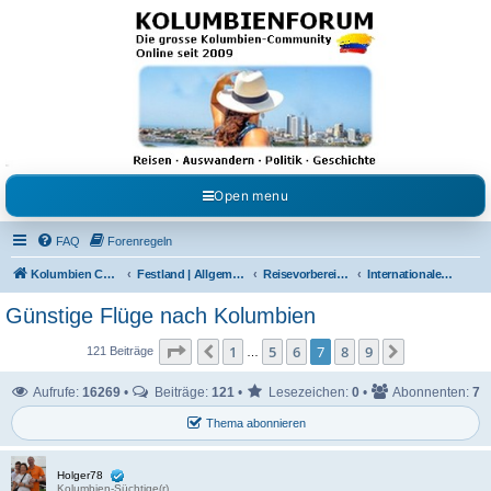
Kolumbienforum - Das
grosse Forum der
Freunde Kolumbiens
Reisen, Auswandern, Kultur, Politik, Geschichte und Visum in Kolumbien und Venezuela.
Austausch, Erfahrungen und Gemeinschaft im Kolumbienforum
Open menu
FAQ
Forenregeln
Kolumbien Community
Festland | Allgemeine Fragen
Reisevorbereitungen & Reiseerfahrungen
Internationale Flüge
Günstige Flüge nach Kolumbien
Seite
7
von
9
1
5
6
7
8
9
Vorherige
Nächste
121 Beiträge
…
Aufrufe:
16269
•
Beiträge:
121
•
Lesezeichen:
0
•
Abonnenten:
7
Thema abonnieren
Holger78
Kolumbien-Süchtige(r)