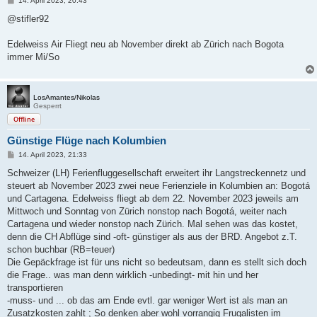
14. April 2023, 20:43
e
i
@stifler92
t
r
a
Edelweiss Air Fliegt neu ab November direkt ab Zürich nach Bogota
g
immer Mi/So
LosAmantes/Nikolas
Gesperrt
Offline
Günstige Flüge nach Kolumbien
B
14. April 2023, 21:33
e
i
Schweizer (LH) Ferienfluggesellschaft erweitert ihr Langstreckennetz und
t
steuert ab November 2023 zwei neue Ferienziele in Kolumbien an: Bogotá
r
a
und Cartagena. Edelweiss fliegt ab dem 22. November 2023 jeweils am
g
Mittwoch und Sonntag von Zürich nonstop nach Bogotá, weiter nach
Cartagena und wieder nonstop nach Zürich. Mal sehen was das kostet,
denn die CH Abflüge sind -oft- günstiger als aus der BRD. Angebot z.T.
schon buchbar (RB=teuer)
Die Gepäckfrage ist für uns nicht so bedeutsam, dann es stellt sich doch
die Frage.. was man denn wirklich -unbedingt- mit hin und her
transportieren
-muss- und ... ob das am Ende evtl. gar weniger Wert ist als man an
Zusatzkosten zahlt ; So denken aber wohl vorrangig Frugalisten im