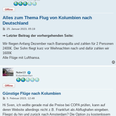
Offline
Alles zum Thema Flug von Kolumbien nach
Deutschland
B
25. Januar 2023, 05:19
e
i
⇒ Letzter Beitrag der vorhergehenden Seite:
t
r
Wir fliegen Anfang Dezember nach Barranquilla und zahlen für 2 Personen
a
g
2400€. Der Sohn fliegt kurz vor Weihnachten nach und dafür zahlen wir
1600€
Alle Flüge mit Lufthansa.
Nube13
Kolumbienfan
Offline
Günstige Flüge nach Kolumbien
B
5. Februar 2023, 12:48
e
i
Hi Sven, ich wollte gerade mal die Preise bei COPA prüfen, kann auf
t
deren Website allerdings nicht z.B. Frankfurt als Abflughafen eingeben.
r
a
Fliegst du hin und zurück nach Amsterdam? Die Option zu kostenlosem