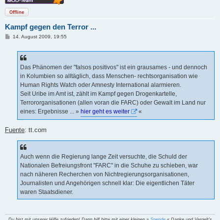
Offline
Kampf gegen den Terror ...
B
14. August 2009, 19:55
e
i
t
r
a
Das Phänomen der "falsos positivos" ist ein grausames - und dennoch
g
in Kolumbien so alltäglich, dass Menschen- rechtsorganisation wie
Human Rights Watch oder Amnesty International alarmieren.
Seit Uribe im Amt ist, zählt im Kampf gegen Drogenkartelle,
Terrororganisationen (allen voran die FARC) oder Gewalt im Land nur
eines: Ergebnisse ... »
hier geht es weiter
«
Fuente
: tt.com
Auch wenn die Regierung lange Zeit versuchte, die Schuld der
Nationalen Befreiungsfront "FARC" in die Schuhe zu schieben, war
nach näheren Recherchen von Nichtregierungsorganisationen,
Journalisten und Angehörigen schnell klar: Die eigentlichen Täter
waren Staatsdiener.
Du bist mit unserer Hilfe zufrieden! Dann hilf bitte mit einer kleinen »
Spende
« Danke und Vergelt's