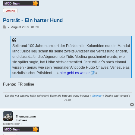
Offline
Porträt - Ein harter Hund
B
7. August 2009, 01:50
e
i
t
r
a
Seit rund 100 Jahren amtiert der Präsident in Kolumbien nur ein Mandat
g
lang; Uribe ließ schon für seine zweite Amtszeit die Verfassung ändern,
und dass dafür die Abgeordnete Yidis Medina geschmiert wurde, wie
sie später sagte, hat Uribe stets dementiert. Jetzt will er´s noch einmal
wissen - genau wie sein regionaler Antipode Hugo Chávez, Venezuelas
sozialistischer Präsident ... »
hier geht es weiter
«
Fuente
: FR online
Du bist mit unserer Hilfe zufrieden! Dann hilf bitte mit einer kleinen »
Spende
« Danke und Vergelt's
Gott!
Themenstarter
Eisbaer
Moderator(in)