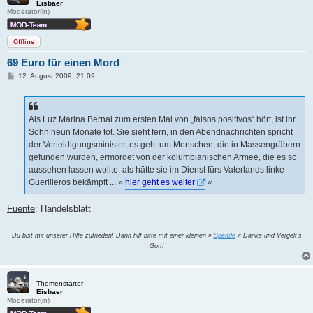
Eisbaer
Moderator(in)
Offline
69 Euro für einen Mord
B
12. August 2009, 21:09
e
i
t
r
a
Als Luz Marina Bernal zum ersten Mal von „falsos positivos“ hört, ist ihr
g
Sohn neun Monate tot. Sie sieht fern, in den Abendnachrichten spricht
der Verteidigungsminister, es geht um Menschen, die in Massengräbern
gefunden wurden, ermordet von der kolumbianischen Armee, die es so
aussehen lassen wollte, als hätte sie im Dienst fürs Vaterlands linke
Guerilleros bekämpft ... »
hier geht es weiter
«
Fuente
: Handelsblatt
Du bist mit unserer Hilfe zufrieden! Dann hilf bitte mit einer kleinen »
Spende
« Danke und Vergelt's
Gott!
Themenstarter
Eisbaer
Moderator(in)