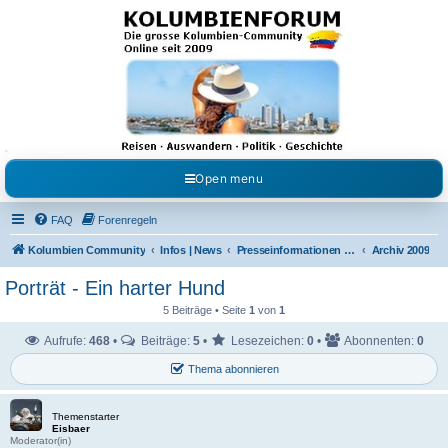
Kolumbienforum - Das
grosse Forum der
Freunde Kolumbiens
Reisen, Auswandern, Kultur, Politik, Geschichte und Visum in Kolumbien und Venezuela.
Austausch, Erfahrungen und Gemeinschaft im Kolumbienforum
Open menu
FAQ
Forenregeln
Kolumbien Community
Infos | News
Presseinformationen & Neuigkeiten
Archiv 2009
Porträt - Ein harter Hund
5 Beiträge • Seite
1
von
1
Aufrufe:
468
•
Beiträge:
5
•
Lesezeichen:
0
•
Abonnenten:
0
Thema abonnieren
Themenstarter
Eisbaer
Moderator(in)