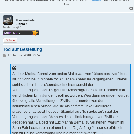
Gott!
Themenstarter
Eisbaer
Moderator(in)
Offline
Tod auf Bestellung
B
16. August 2009, 22:57
e
i
t
r
a
Als Luz Marina Bernal zum ersten Mal etwas von "falsos positivos" hört,
g
ist ihr Sohn neun Monate tot. An jenem Abend im vergangenen Oktober
sieht sie fern. In den Abendnachrichten spricht der
Verteidigungsminister. Es geht um Massengräber, die im Rahmen von
gerichtlichen Ermittlungen geöffnet wurden. Was darin gefunden wurde,
übersteigt alle Vorstellungen: Zivilisten ermordet von der
kolumbianischen Armee, die sie als getötete linke Guerilleros
präsentiert hat. Jetzt fliegt der Skandal auf. "Ich gebe zu", sagt der
Verteidigungsminister, "dass es diese Hinrichtungen von Zivilisten
gegeben hat." Da beginnt Luz Marina Bernal zu verstehen, warum ihr
Sohn Fair Leonardo an einem kalten Tag Anfang Januar so plötzlich
von zu Hause verschwand und nie mehr heimkehrte ... »