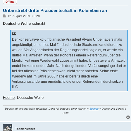
Offline
Uribe strebt dritte Präsidentschaft in Kolumbien an
B
12. August 2009, 03:28
e
i
Deutsche Welle
schreibt:
t
r
a
g
Der konservative kolumbianische Präsident Álvaro Uribe hat erstmals
angekündigt, ein drittes Mal für das höchste Staatsamt kandidieren zu
wollen. Vor Abgeordneten der Regierungspartei sagte er, er werde ein
drittes Mal antreten, wenn der Kongress einem Referendum über die
Möglichkeit einer Wiederwahl zugestimmt habe. Uribes zweite Amtszeit
endet im kommenden Jahr. Nach der geltenden Verfassungslage darf er
bei der nächsten Präsidentenwahl nicht mehr antreten. Seine erste
Wiederw ahl im Jahre 2006 hatte er bereits durch eine
Verfassungsänderung ermöglicht, die er per Referendum durchsetzen
ließ.
Fuente
: Deutsche Welle
Du bist mit unserer Hilfe zufrieden! Dann hilf bitte mit einer kleinen »
Spende
« Danke und Vergelt's
Gott!
Themenstarter