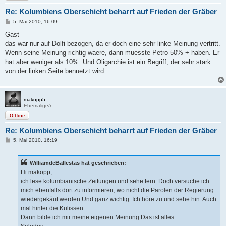
Re: Kolumbiens Oberschicht beharrt auf Frieden der Gräber
B
5. Mai 2010, 16:09
e
i
Gast
t
das war nur auf Dolfi bezogen, da er doch eine sehr linke Meinung vertritt.
r
a
Wenn seine Meinung richtig waere, dann muesste Petro 50% + haben. Er
g
hat aber weniger als 10%. Und Oligarchie ist ein Begriff, der sehr stark
von der linken Seite benuetzt wird.
makopp5
Ehemalige/r
Offline
Re: Kolumbiens Oberschicht beharrt auf Frieden der Gräber
B
5. Mai 2010, 16:19
e
i
t
WilliamdeBallestas hat geschrieben:
r
a
Hi makopp,
g
ich lese kolumbianische Zeitungen und sehe fern. Doch versuche ich
mich ebenfalls dort zu informieren, wo nicht die Parolen der Regierung
wiedergekäut werden.Und ganz wichtig: Ich höre zu und sehe hin. Auch
mal hinter die Kulissen.
Dann bilde ich mir meine eigenen Meinung.Das ist alles.