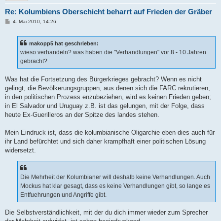
Re: Kolumbiens Oberschicht beharrt auf Frieden der Gräber
B
4. Mai 2010, 14:26
e
i
t
makopp5 hat geschrieben:
r
a
wieso verhandeln? was haben die "Verhandlungen" vor 8 - 10 Jahren
g
gebracht?
Was hat die Fortsetzung des Bürgerkrieges gebracht? Wenn es nicht
gelingt, die Bevölkerungsgruppen, aus denen sich die FARC rekrutieren,
in den politischen Prozess enzubeziehen, wird es keinen Frieden geben;
in El Salvador und Uruguay z.B. ist das gelungen, mit der Folge, dass
heute Ex-Guerilleros an der Spitze des landes stehen.
Mein Eindruck ist, dass die kolumbianische Oligarchie eben dies auch für
ihr Land befürchtet und sich daher krampfhaft einer politischen Lösung
widersetzt.
Die Mehrheit der Kolumbianer will deshalb keine Verhandlungen. Auch
Mockus hat klar gesagt, dass es keine Verhandlungen gibt, so lange es
Entfuehrungen und Angriffe gibt.
Die Selbstverständlichkeit, mit der du dich immer wieder zum Sprecher