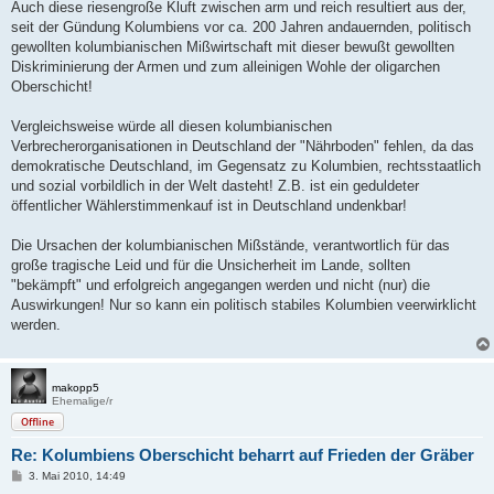
Auch diese riesengroße Kluft zwischen arm und reich resultiert aus der,
seit der Gündung Kolumbiens vor ca. 200 Jahren andauernden, politisch
gewollten kolumbianischen Mißwirtschaft mit dieser bewußt gewollten
Diskriminierung der Armen und zum alleinigen Wohle der oligarchen
Oberschicht!
Vergleichsweise würde all diesen kolumbianischen
Verbrecherorganisationen in Deutschland der "Nährboden" fehlen, da das
demokratische Deutschland, im Gegensatz zu Kolumbien, rechtsstaatlich
und sozial vorbildlich in der Welt dasteht! Z.B. ist ein geduldeter
öffentlicher Wählerstimmenkauf ist in Deutschland undenkbar!
Die Ursachen der kolumbianischen Mißstände, verantwortlich für das
große tragische Leid und für die Unsicherheit im Lande, sollten
"bekämpft" und erfolgreich angegangen werden und nicht (nur) die
Auswirkungen! Nur so kann ein politisch stabiles Kolumbien veerwirklicht
werden.
makopp5
Ehemalige/r
Offline
Re: Kolumbiens Oberschicht beharrt auf Frieden der Gräber
B
3. Mai 2010, 14:49
e