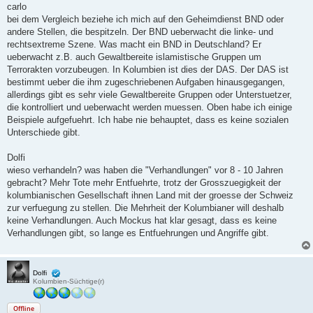
i
carlo
t
bei dem Vergleich beziehe ich mich auf den Geheimdienst BND oder
r
a
andere Stellen, die bespitzeln. Der BND ueberwacht die linke- und
g
rechtsextreme Szene. Was macht ein BND in Deutschland? Er
ueberwacht z.B. auch Gewaltbereite islamistische Gruppen um
Terrorakten vorzubeugen. In Kolumbien ist dies der DAS. Der DAS ist
bestimmt ueber die ihm zugeschriebenen Aufgaben hinausgegangen,
allerdings gibt es sehr viele Gewaltbereite Gruppen oder Unterstuetzer,
die kontrolliert und ueberwacht werden muessen. Oben habe ich einige
Beispiele aufgefuehrt. Ich habe nie behauptet, dass es keine sozialen
Unterschiede gibt.
Dolfi
wieso verhandeln? was haben die "Verhandlungen" vor 8 - 10 Jahren
gebracht? Mehr Tote mehr Entfuehrte, trotz der Grosszuegigkeit der
kolumbianischen Gesellschaft ihnen Land mit der groesse der Schweiz
zur verfuegung zu stellen. Die Mehrheit der Kolumbianer will deshalb
keine Verhandlungen. Auch Mockus hat klar gesagt, dass es keine
Verhandlungen gibt, so lange es Entfuehrungen und Angriffe gibt.
Dolfi
Kolumbien-Süchtige(r)
Offline