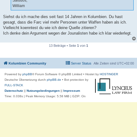
Saludos,
William
Siehst du ich mache dies seit fast 14 Jahren in Kolumbien. Du hast
gesagt, dass die Farc viel mehr Personen unter Waffen haben als ich.
Vielleicht koenntest du wie ich deine Quelle zitieren?
Ich denke dein Argument wegen der Jounalisten habe ich klar wiederlegt.
13 Beiträge • Seite
1
von
1
Kolumbien Community
Server Status
Alle Zeiten sind
UTC+02:00
Powered by
phpBB
® Forum Software © phpBB Limited
• Hostet by
HOSTINGER
Deutsche Übersetzung durch
phpBB.de
• Bot protection by
FULL-STACK
Datenschutz
||
Nutzungsbedingungen
||
Impressum
Time: 0.038s
| Peak Memory Usage: 5.58 MiB | GZIP: On