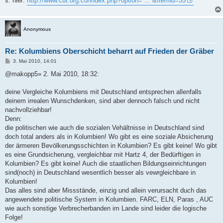
s. hier:
http://www.cut.org.co/index.php?option= ... &Itemid=55
Anonymous
Re: Kolumbiens Oberschicht beharrt auf Frieden der Gräber
B
3. Mai 2010, 14:01
e
i
@makopp5» 2. Mai 2010, 18:32:
t
r
a
deine Vergleiche Kolumbiens mit Deutschland entsprechen allenfalls
g
deinem irrealen Wunschdenken, sind aber dennoch falsch und nicht
nachvollziehbar!
Denn:
die politischen wie auch die sozialen Vehältnisse in Deutschland sind
doch total anders als in Kolumbien! Wo gibt es eine soziale Absicherung
der ärmeren Bevölkerungsschichten in Kolumbien? Es gibt keine! Wo gibt
es eine Grundsicherung, vergleichbar mit Hartz 4, der Bedürftigen in
Kolumbien? Es gibt keine! Auch die staatlichen Bildungseinrichtungen
sind(noch) in Deutschland wesentlich besser als vewrgleichbare in
Kolumbien!
Das alles sind aber Missstände, einzig und allein verursacht duch das
angewendete politische System in Kolumbien. FARC, ELN, Paras , AUC
wie auch sonstige Verbrecherbanden im Lande sind leider die logische
Folge!