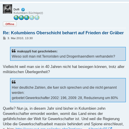
Dolfi
Kolumbien-Süchtige(r)
Offline
Re: Kolumbiens Oberschicht beharrt auf Frieden der Gräber
B
3. Mai 2010, 13:30
e
i
t
makopp5 hat geschrieben:
r
a
Wieso soll man mit Terroristen und Drogenhaendlern verhandeln?
g
Vielleicht weil man sie in 40 Jahren nicht hat besiegen können, trotz aller
militärischen Überlegenheit?
Hier deutliche Zahlen, die fuer sich sprechen und die nicht genannt
werden:
getoetet Gewerkschafter 2002: 196, 2009: 28, Reduzierung um 80%
Quelle? Nun ja, in diesem Jahr sind bisher in Kolumbien zehn
Gewerkschafter ermordet worden, womit das Land eines der
gefährlichsten der Welt für Gewerkschafter ist. Und weil die Regierung
Uribe die Gewerkschaftsarbeit massiv behindert und Spione einschleust,