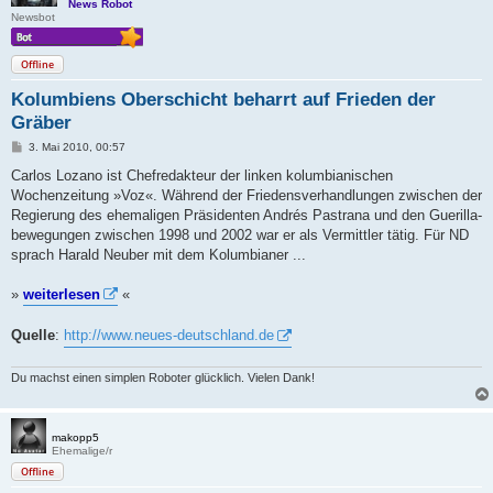
News Robot
Newsbot
Offline
Kolumbiens Oberschicht beharrt auf Frieden der
Gräber
B
3. Mai 2010, 00:57
e
i
Carlos Lozano ist Chefredakteur der linken kolumbianischen
t
Wochenzeitung »Voz«. Während der Friedensverhandlungen zwischen der
r
a
Regierung des ehemaligen Präsidenten Andrés Pastrana und den Guerilla-
g
bewegungen zwischen 1998 und 2002 war er als Vermittler tätig. Für ND
sprach Harald Neuber mit dem Kolumbianer ...
»
weiterlesen
«
Quelle
:
http://www.neues-deutschland.de
Du machst einen simplen Roboter glücklich. Vielen Dank!
makopp5
Ehemalige/r
Offline