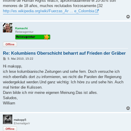
informe de Human Rights Watch, aproximadamente el 20-30% son
menores de 18 años, muchos reclutados forzosamente.[32
http://es.wikipedia.org/wiki/Fuerzas_Ar ... e_Colombia
Kamachi
Reiseagentur
Offline
Re: Kolumbiens Oberschicht beharrt auf Frieden der Gräber
B
5. Mai 2010, 15:22
e
i
Hi makopp,
t
ich lese kolumbianische Zeitungen und sehe fern. Doch versuche ich
r
a
mich ebenfalls dort zu informieren, wo nicht die Parolen der Regierung
g
wiedergekäut werden.Und ganz wichtig: Ich höre zu und sehe hin. Auch
mal hinter die Kulissen.
Dann bilde ich mir meine eigenen Meinung.Das ist alles.
Saludos,
William
makopp5
Ehemalige/r
Offline