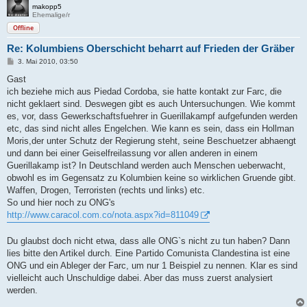
makopp5
Ehemalige/r
Offline
Re: Kolumbiens Oberschicht beharrt auf Frieden der Gräber
B
3. Mai 2010, 03:50
e
i
Gast
t
ich beziehe mich aus Piedad Cordoba, sie hatte kontakt zur Farc, die
r
a
nicht geklaert sind. Deswegen gibt es auch Untersuchungen. Wie kommt
g
es, vor, dass Gewerkschaftsfuehrer in Guerillakampf aufgefunden werden
etc, das sind nicht alles Engelchen. Wie kann es sein, dass ein Hollman
Moris,der unter Schutz der Regierung steht, seine Beschuetzer abhaengt
und dann bei einer Geiselfreilassung vor allen anderen in einem
Guerillakamp ist? In Deutschland werden auch Menschen ueberwacht,
obwohl es im Gegensatz zu Kolumbien keine so wirklichen Gruende gibt.
Waffen, Drogen, Terroristen (rechts und links) etc.
So und hier noch zu ONG's
http://www.caracol.com.co/nota.aspx?id=811049
Du glaubst doch nicht etwa, dass alle ONG`s nicht zu tun haben? Dann
lies bitte den Artikel durch. Eine Partido Comunista Clandestina ist eine
ONG und ein Ableger der Farc, um nur 1 Beispiel zu nennen. Klar es sind
vielleicht auch Unschuldige dabei. Aber das muss zuerst analysiert
werden.