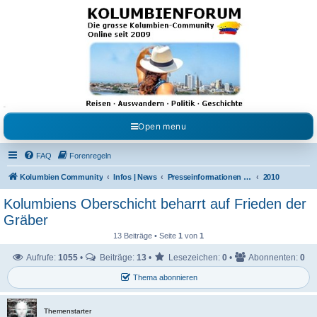
Kolumbienforum - Das
grosse Forum der
Freunde Kolumbiens
Reisen, Auswandern, Kultur, Politik, Geschichte und Visum in Kolumbien und Venezuela.
Austausch, Erfahrungen und Gemeinschaft im Kolumbienforum
Open menu
FAQ
Forenregeln
Kolumbien Community
Infos | News
Presseinformationen & Neuigkeiten
2010
Kolumbiens Oberschicht beharrt auf Frieden der
Gräber
13 Beiträge • Seite
1
von
1
Aufrufe:
1055
•
Beiträge:
13
•
Lesezeichen:
0
•
Abonnenten:
0
Thema abonnieren
Themenstarter