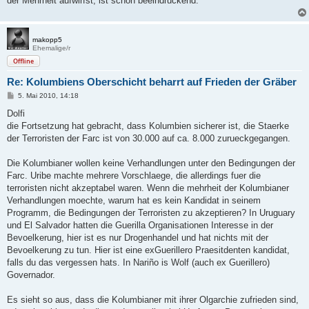
der Mehrheit aufwirfst, ist schon beeindruckend.
makopp5
Ehemalige/r
Offline
Re: Kolumbiens Oberschicht beharrt auf Frieden der Gräber
B
5. Mai 2010, 14:18
e
i
Dolfi
t
die Fortsetzung hat gebracht, dass Kolumbien sicherer ist, die Staerke
r
a
der Terroristen der Farc ist von 30.000 auf ca. 8.000 zurueckgegangen.
g
Die Kolumbianer wollen keine Verhandlungen unter den Bedingungen der
Farc. Uribe machte mehrere Vorschlaege, die allerdings fuer die
terroristen nicht akzeptabel waren. Wenn die mehrheit der Kolumbianer
Verhandlungen moechte, warum hat es kein Kandidat in seinem
Programm, die Bedingungen der Terroristen zu akzeptieren? In Uruguary
und El Salvador hatten die Guerilla Organisationen Interesse in der
Bevoelkerung, hier ist es nur Drogenhandel und hat nichts mit der
Bevoelkerung zu tun. Hier ist eine exGuerillero Praesitdenten kandidat,
falls du das vergessen hats. In Nariño is Wolf (auch ex Guerillero)
Governador.
Es sieht so aus, dass die Kolumbianer mit ihrer Olgarchie zufrieden sind,