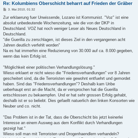
Re: Kolumbiens Oberschicht beharrt auf Frieden der Gräber
B
3. Mai 2010, 01:32
e
i
Zur erklaerung fuer Unwissende, Lozano ist Kommunist. "Voz" ist eine
t
absolut unbedeutende Wochenzeitung, wie die von der DKP in
r
a
Deutschland. VOZ hat noch weniger Leser als Neues Deutschland in
g
Deutschland.
"die Guerilla zu zerschlagen, ist dieses Ziel in den vergangenen acht
Jahren deutlich verfehlt worden"
Na es hat immerhin eine Reduzierung von 30.000 auf ca. 8.000 gegeben,
wenn das kein Erfolg ist.
"Möglichkeit einer politischen Verhandlungslösung."
Wieso erklaert er nicht wieso die "Friedensverhandlungen" vor 8 Jahren
gescheitert sind, da die Terroristen wie gewohnt entfuehrt und gemordet
haben. Sind das "Friedensverhandlungen"? Deshalb kam Uribe
ueberhaupt erst an die Macht, da er versprochen hat die Guerilla
entschlossen zu bekaempfen. Und er hat sehr grossen Erfolg gehabt,
deshalb ist er so beliebt. Dies gefaellt natuerlich den linken Konsorten wie
Neuber und co. nicht.
"Das Problem ist in der Tat, dass die Oberschicht bis jetzt keinerlei
Interesse an einem Ausweg aus dem Konflikt durch Verhandlungen
gezeigt hat."
Wieso soll man mit Terroristen und Drogenhaendlern verhandeln?