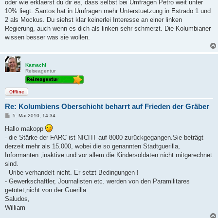
oder wie erklaerst du dir es, dass selbst bei Umfragen Petro weit unter
10% liegt. Santos hat in Umfragen mehr Unterstuetzung in Estrado 1 und
2 als Mockus. Du siehst klar keinerlei Interesse an einer linken
Regierung, auch wenn es dich als linken sehr schmerzt. Die Kolumbianer
wissen besser was sie wollen.
Kamachi
Reiseagentur
Offline
Re: Kolumbiens Oberschicht beharrt auf Frieden der Gräber
B
5. Mai 2010, 14:34
e
i
Hallo makopp
t
- die Stärke der FARC ist NICHT auf 8000 zurückgegangen.Sie beträgt
r
a
derzeit mehr als 15.000, wobei die so genannten Stadtguerilla,
g
Informanten ,inaktive und vor allem die Kindersoldaten nicht mitgerechnet
sind.
- Uribe verhandelt nicht. Er setzt Bedingungen !
- Gewerkschaftler, Journalisten etc. werden von den Paramilitares
getötet,nicht von der Guerilla.
Saludos,
William