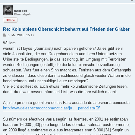
makopp5
Ehemalige/r
Offline
Re: Kolumbiens Oberschicht beharrt auf Frieden der Gräber
B
5. Mai 2010, 15:17
e
i
William
t
warum ist Hoyos (Journalist) nach Spanien geflohen? Ja es gibt sehr
r
a
viele Jounalisten, die von Drogenhaendlern und ihren Unterstuetzern.
g
Uribe stellte Bedingungen, ja das ist richtig. im Umgang mit Terroristen
werden Bedingungen gestellt, die die kolumbianische bevoelkerung
schuezten. Was fuer einen Sinn macht es, Terristen aus dem Gefaengnis
zu entlassen, dass diese dann anschliessend gleich wieder Waffen in die
hand nehmen und unschuldige Leute umbringen?
Vielleicht solltest du auch etwas mehr kolumbianische Zeitungen lesen,
damit du etwas besser informiert bist, was die farc wiklich macht.
A juicio presunto guerrillero de las Farc acusado de asesinar a periodista
http://www.elespectador.com/noticias/ju ... periodista
Su número de efectivos varía según las fuentes, en 2001 se estimaban
hasta en 16.000.,[30] pero luego de las derrotas sufridas posteriormente,
en 2009 llegó a estimarse que sus integrantes eran 6.000.[31] Según un