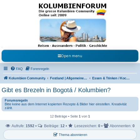
Kolumbienforum - Das
grosse Forum der
Freunde Kolumbiens
Reisen, Auswandern, Kultur, Politik, Geschichte und Visum in Kolumbien und Venezuela.
Austausch, Erfahrungen und Gemeinschaft im Kolumbienforum
Open menu
FAQ
Forenregeln
Kolumbien Community
Festland | Allgemeine Fragen
Essen & Trinken / Koch- Back & Rezeptecke
Gibt es Brezeln in Bogotá / Kolumbien?
Forumsregeln
Bitte keine aus dem Internet kopierten Rezepte & Bilder hier einstellen. Kreativität
zählt.
12 Beiträge • Seite
1
von
1
Aufrufe:
1592
•
Beiträge:
12
•
Lesezeichen:
0
•
Abonnenten:
0
Thema abonnieren