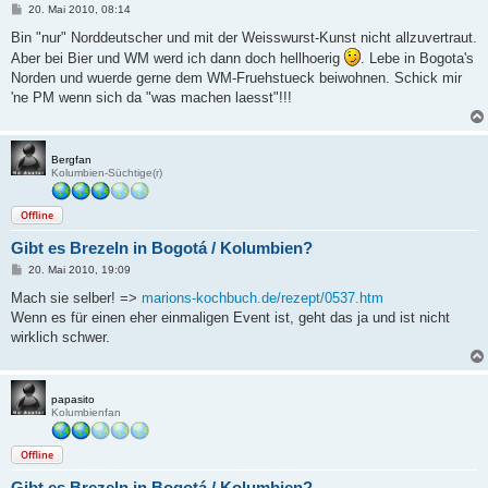
B
20. Mai 2010, 08:14
e
i
Bin "nur" Norddeutscher und mit der Weisswurst-Kunst nicht allzuvertraut.
t
Aber bei Bier und WM werd ich dann doch hellhoerig
. Lebe in Bogota's
r
a
Norden und wuerde gerne dem WM-Fruehstueck beiwohnen. Schick mir
g
'ne PM wenn sich da "was machen laesst"!!!
Bergfan
Kolumbien-Süchtige(r)
Offline
Gibt es Brezeln in Bogotá / Kolumbien?
B
20. Mai 2010, 19:09
e
i
Mach sie selber! =>
marions-kochbuch.de/rezept/0537.htm
t
Wenn es für einen eher einmaligen Event ist, geht das ja und ist nicht
r
a
wirklich schwer.
g
papasito
Kolumbienfan
Offline
Gibt es Brezeln in Bogotá / Kolumbien?