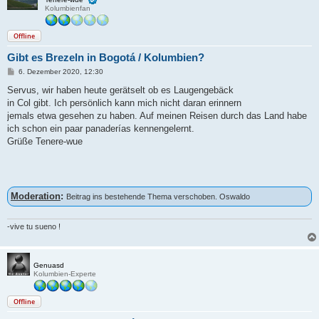
Kolumbienfan
Offline
Gibt es Brezeln in Bogotá / Kolumbien?
B
6. Dezember 2020, 12:30
e
i
Servus, wir haben heute gerätselt ob es Laugengebäck
t
in Col gibt. Ich persönlich kann mich nicht daran erinnern
r
a
jemals etwa gesehen zu haben. Auf meinen Reisen durch das Land habe
g
ich schon ein paar panaderías kennengelernt.
Grüße Tenere-wue
Moderation
:
Beitrag ins bestehende Thema verschoben. Oswaldo
-vive tu sueno !
Genuasd
Kolumbien-Experte
Offline