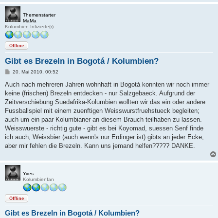
Themenstarter
MaMa
Kolumbien-Infizierte(r)
Offline
Gibt es Brezeln in Bogotá / Kolumbien?
B
20. Mai 2010, 00:52
e
i
Auch nach mehreren Jahren wohnhaft in Bogotá konnten wir noch immer
t
keine (frischen) Brezeln entdecken - nur Salzgebaeck. Aufgrund der
r
a
Zeitverschiebung Suedafrika-Kolumbien wollten wir das ein oder andere
g
Fussballspiel mit einem zuenftigen Weisswurstfruehstueck begleiten;
auch um ein paar Kolumbianer an diesem Brauch teilhaben zu lassen.
Weisswuerste - richtig gute - gibt es bei Koyomad, suessen Senf finde
ich auch, Weissbier (auch wenn's nur Erdinger ist) gibts an jeder Ecke,
aber mir fehlen die Brezeln. Kann uns jemand helfen????? DANKE.
Yves
Kolumbienfan
Offline
Gibt es Brezeln in Bogotá / Kolumbien?