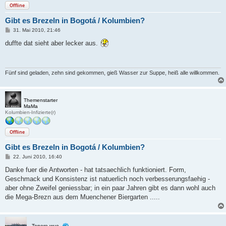
Offline
Gibt es Brezeln in Bogotá / Kolumbien?
B
31. Mai 2010, 21:46
e
i
duffte dat sieht aber lecker aus.
t
r
a
g
Fünf sind geladen, zehn sind gekommen, gieß Wasser zur Suppe, heiß alle willkommen.
Themenstarter
MaMa
Kolumbien-Infizierte(r)
Offline
Gibt es Brezeln in Bogotá / Kolumbien?
B
22. Juni 2010, 16:40
e
i
Danke fuer die Antworten - hat tatsaechlich funktioniert. Form,
t
Geschmack und Konsistenz ist natuerlich noch verbesserungsfaehig -
r
a
aber ohne Zweifel geniessbar; in ein paar Jahren gibt es dann wohl auch
g
die Mega-Brezn aus dem Muenchener Biergarten .....
Tenere-wue