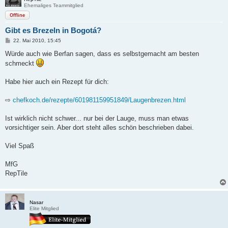
Ehemaliges Teammitglied
Offline
Gibt es Brezeln in Bogotá?
B
22. Mai 2010, 15:45
e
i
Würde auch wie Berfan sagen, dass es selbstgemacht am besten
t
schmeckt
r
a
g
Habe hier auch ein Rezept für dich:
⇨
chefkoch.de/rezepte/601981159951849/Laugenbrezen.html
Ist wirklich nicht schwer... nur bei der Lauge, muss man etwas
vorsichtiger sein. Aber dort steht alles schön beschrieben dabei.
Viel Spaß
MfG
RepTile
Nasar
Elite Mitglied