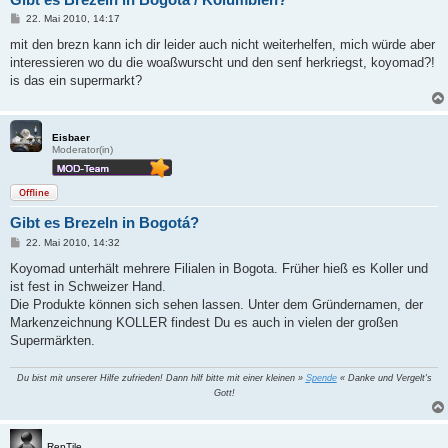
B
22. Mai 2010, 14:17
e
i
mit den brezn kann ich dir leider auch nicht weiterhelfen, mich würde aber
t
interessieren wo du die woaßwurscht und den senf herkriegst, koyomad?!
r
a
is das ein supermarkt?
g
Eisbaer
Moderator(in)
Offline
Gibt es Brezeln in Bogotá?
B
22. Mai 2010, 14:32
e
i
Koyomad unterhält mehrere Filialen in Bogota. Früher hieß es Koller und
t
ist fest in Schweizer Hand.
r
a
Die Produkte können sich sehen lassen. Unter dem Gründernamen, der
g
Markenzeichnung KOLLER findest Du es auch in vielen der großen
Supermärkten.
Du bist mit unserer Hilfe zufrieden! Dann hilf bitte mit einer kleinen »
Spende
« Danke und Vergelt's
Gott!
RepTile