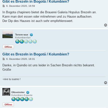
Gibt es Brezeln in Bogotá / Kolumbien?
B
6. Dezember 2020, 16:59
e
i
In Bogota chapinero bietet die Brauerei Galeria Hopulus Brezeln an.
t
Kann man dort essen oder mitnehmen und zu Hause aufbacken.
r
a
Der Dip des Hauses ist auch sehr empfehlenswert.
g
Tenere-wue
Kolumbienfan
Offline
Gibt es Brezeln in Bogotá / Kolumbien?
B
6. Dezember 2020, 18:31
e
i
Danke, in Quindio ist uns leider in Sachen Brezeln nichts bekannt.
t
Grüße
r
a
g
-vive tu sueno !
Glboetrotter
Kolumbien-Experte
Offline