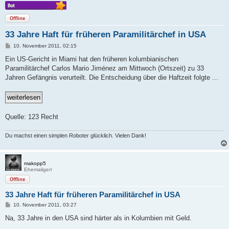
Offline
33 Jahre Haft für früheren Paramilitärchef in USA
B
10. November 2011, 02:15
e
i
Ein US-Gericht in Miami hat den früheren kolumbianischen
t
Paramilitärchef Carlos Mario Jiménez am Mittwoch (Ortszeit) zu 33
r
a
Jahren Gefängnis verurteilt. Die Entscheidung über die Haftzeit folgte ...
g
Quelle: 123 Recht
Du machst einen simplen Roboter glücklich. Vielen Dank!
makopp5
Ehemalige/r
Offline
33 Jahre Haft für früheren Paramilitärchef in USA
B
10. November 2011, 03:27
e
i
Na, 33 Jahre in den USA sind härter als in Kolumbien mit Geld.
t
r