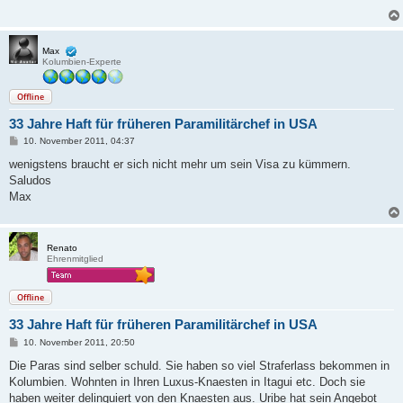
a
g
Max
Kolumbien-Experte
Offline
33 Jahre Haft für früheren Paramilitärchef in USA
B
10. November 2011, 04:37
e
i
wenigstens braucht er sich nicht mehr um sein Visa zu kümmern.
t
Saludos
r
a
Max
g
Renato
Ehrenmitglied
Offline
33 Jahre Haft für früheren Paramilitärchef in USA
B
10. November 2011, 20:50
e
i
Die Paras sind selber schuld. Sie haben so viel Straferlass bekommen in
t
Kolumbien. Wohnten in Ihren Luxus-Knaesten in Itagui etc. Doch sie
r
a
haben weiter delinquiert von den Knaesten aus. Uribe hat sein Angebot