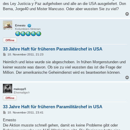
g
des Ley Justicia y Paz aufgehoben und alle an die USA ausgeliefert. Don
Berna, Jorge40 und Mister Mancuso. Oder aber wussten Sie zu viel?
Ernesto
Kolumbien-Veteran
Offline
33 Jahre Haft für früheren Paramilitärchef in USA
B
10. November 2011, 21:23
e
i
Heimlich und leise wurde sie abgeschoben. In frühen Morgenstunden und
t
keiner wusste was davon. Ob sie zu viel wussten das ist die Frage der
r
a
Million. Der amerikanische Geheimdienst wird es beantworten können.
g
makopp5
Ehemalige/r
Offline
33 Jahre Haft für früheren Paramilitärchef in USA
B
10. November 2011, 23:41
e
i
Ernesto
t
Die Aktion musste schnell gehen, damit es keine Probleme gibt oder
r
a