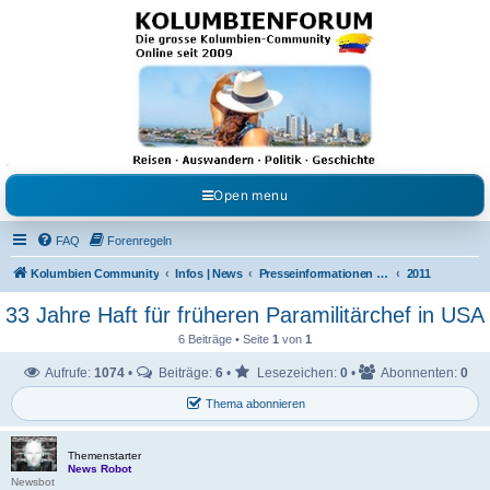
Kolumbienforum - Das
grosse Forum der
Freunde Kolumbiens
Reisen, Auswandern, Kultur, Politik, Geschichte und Visum in Kolumbien und Venezuela.
Austausch, Erfahrungen und Gemeinschaft im Kolumbienforum
Open menu
FAQ
Forenregeln
Kolumbien Community
Infos | News
Presseinformationen & Neuigkeiten
2011
33 Jahre Haft für früheren Paramilitärchef in USA
6 Beiträge • Seite
1
von
1
Aufrufe:
1074
•
Beiträge:
6
•
Lesezeichen:
0
•
Abonnenten:
0
Thema abonnieren
Themenstarter
News Robot
Newsbot