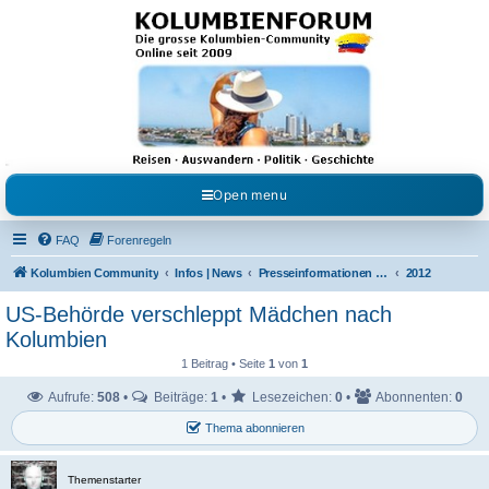
Kolumbienforum - Das
grosse Forum der
Freunde Kolumbiens
Reisen, Auswandern, Kultur, Politik, Geschichte und Visum in Kolumbien und Venezuela.
Austausch, Erfahrungen und Gemeinschaft im Kolumbienforum
Open menu
FAQ
Forenregeln
Kolumbien Community
Infos | News
Presseinformationen & Neuigkeiten
2012
US-Behörde verschleppt Mädchen nach
Kolumbien
1 Beitrag • Seite
1
von
1
Aufrufe:
508
•
Beiträge:
1
•
Lesezeichen:
0
•
Abonnenten:
0
Thema abonnieren
Themenstarter