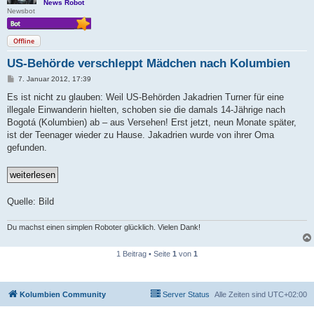
News Robot
Newsbot
Offline
US-Behörde verschleppt Mädchen nach Kolumbien
B
7. Januar 2012, 17:39
e
i
Es ist nicht zu glauben: Weil US-Behörden Jakadrien Turner für eine
t
illegale Einwanderin hielten, schoben sie die damals 14-Jährige nach
r
a
Bogotá (Kolumbien) ab – aus Versehen! Erst jetzt, neun Monate später,
g
ist der Teenager wieder zu Hause. Jakadrien wurde von ihrer Oma
gefunden.
Quelle: Bild
Du machst einen simplen Roboter glücklich. Vielen Dank!
1 Beitrag • Seite
1
von
1
Kolumbien Community
Server Status
Alle Zeiten sind
UTC+02:00