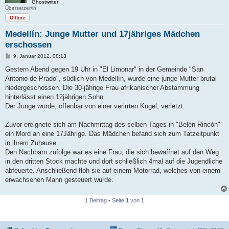
Ghostwriter
Übersetzer/in
Offline
Medellín: Junge Mutter und 17jähriges Mädchen
erschossen
B
9. Januar 2012, 08:13
e
i
Gestern Abend gegen 19 Uhr in "El Limonar" in der Gemeinde "San
t
Antonio de Prado", südlich von Medellín, wurde eine junge Mutter brutal
r
a
niedergeschossen. Die 30-jährige Frau afrikanischer Abstammung
g
hinterlässt einen 12jährigen Sohn.
Der Junge wurde, offenbar von einer verirrten Kugel, verletzt.
Zuvor ereignete sich am Nachmittag des selben Tages in "Belén Rincón"
ein Mord an eine 17Jährige. Das Mädchen befand sich zum Tatzeitpunkt
in ihrem Zuhause.
Den Nachbarn zufolge war es eine Frau, die sich bewaffnet auf den Weg
in den dritten Stock machte und dort schließlich 4mal auf die Jugendliche
abfeuerte. Anschließend floh sie auf einem Motorrad, welches von einem
erwachsenen Mann gesteuert wurde.
1 Beitrag • Seite
1
von
1