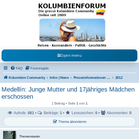
Kolumbienforum - Das
grosse Forum der
Freunde Kolumbiens
Reisen, Auswandern, Kultur, Politik, Geschichte und Visum in Kolumbien und Venezuela.
Austausch, Erfahrungen und Gemeinschaft im Kolumbienforum
Open menu
FAQ
Forenregeln
Kolumbien Community
Infos | News
Presseinformationen & Neuigkeiten
2012
Medellín: Junge Mutter und 17jähriges Mädchen
erschossen
1 Beitrag • Seite
1
von
1
Aufrufe:
481
•
Beiträge:
1
•
Lesezeichen:
0
•
Abonnenten:
0
Thema abonnieren
Themenstarter