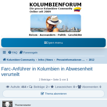
Kolumbienforum - Das
grosse Forum der
Freunde Kolumbiens
Reisen, Auswandern, Kultur, Politik, Geschichte und Visum in Kolumbien und Venezuela.
Austausch, Erfahrungen und Gemeinschaft im Kolumbienforum
Open menu
FAQ
Forenregeln
Kolumbien Community
Infos | News
Presseinformationen & Neuigkeiten
2012
Farc-Anführer in Kolumbien in Abwesenheit
verurteilt
2 Beiträge • Seite
1
von
1
Aufrufe:
464
•
Beiträge:
2
•
Lesezeichen:
0
•
Abonnenten:
0
Thema abonnieren
Themenstarter