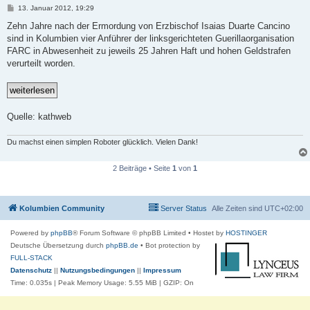
B
13. Januar 2012, 19:29
e
i
Zehn Jahre nach der Ermordung von Erzbischof Isaias Duarte Cancino
t
sind in Kolumbien vier Anführer der linksgerichteten Guerillaorganisation
r
a
FARC in Abwesenheit zu jeweils 25 Jahren Haft und hohen Geldstrafen
g
verurteilt worden.
Quelle: kathweb
Du machst einen simplen Roboter glücklich. Vielen Dank!
2 Beiträge • Seite
1
von
1
Kolumbien Community
Server Status
Alle Zeiten sind
UTC+02:00
Powered by
phpBB
® Forum Software © phpBB Limited
• Hostet by
HOSTINGER
Deutsche Übersetzung durch
phpBB.de
• Bot protection by
FULL-STACK
Datenschutz
||
Nutzungsbedingungen
||
Impressum
Time: 0.035s
| Peak Memory Usage: 5.55 MiB | GZIP: On