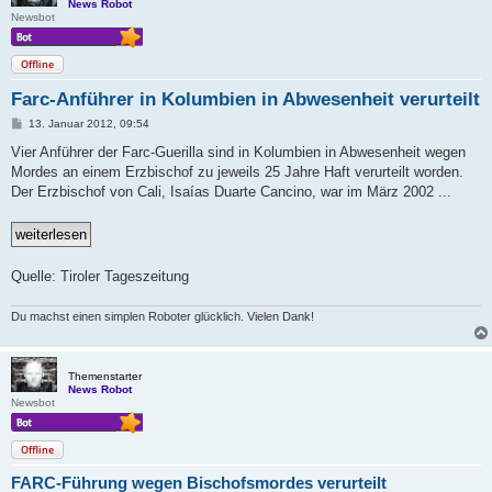
News Robot
Newsbot
Offline
Farc-Anführer in Kolumbien in Abwesenheit verurteilt
B
13. Januar 2012, 09:54
e
i
Vier Anführer der Farc-Guerilla sind in Kolumbien in Abwesenheit wegen
t
Mordes an einem Erzbischof zu jeweils 25 Jahre Haft verurteilt worden.
r
a
Der Erzbischof von Cali, Isaías Duarte Cancino, war im März 2002 ...
g
Quelle: Tiroler Tageszeitung
Du machst einen simplen Roboter glücklich. Vielen Dank!
Themenstarter
News Robot
Newsbot
Offline
FARC-Führung wegen Bischofsmordes verurteilt