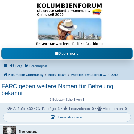
Kolumbienforum - Das
grosse Forum der
Freunde Kolumbiens
Reisen, Auswandern, Kultur, Politik, Geschichte und Visum in Kolumbien und Venezuela.
Austausch, Erfahrungen und Gemeinschaft im Kolumbienforum
Open menu
FAQ
Forenregeln
Kolumbien Community
Infos | News
Presseinformationen & Neuigkeiten
2012
FARC geben weitere Namen für Befreiung
bekannt
1 Beitrag • Seite
1
von
1
Aufrufe:
432
•
Beiträge:
1
•
Lesezeichen:
0
•
Abonnenten:
0
Thema abonnieren
Themenstarter