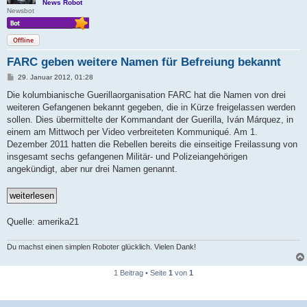
News Robot
Newsbot
Offline
FARC geben weitere Namen für Befreiung bekannt
B
29. Januar 2012, 01:28
e
i
Die kolumbianische Guerillaorganisation FARC hat die Namen von drei
t
weiteren Gefangenen bekannt gegeben, die in Kürze freigelassen werden
r
a
sollen. Dies übermittelte der Kommandant der Guerilla, Iván Márquez, in
g
einem am Mittwoch per Video verbreiteten Kommuniqué. Am 1.
Dezember 2011 hatten die Rebellen bereits die einseitige Freilassung von
insgesamt sechs gefangenen Militär- und Polizeiangehörigen
angekündigt, aber nur drei Namen genannt.
Quelle: amerika21
Du machst einen simplen Roboter glücklich. Vielen Dank!
1 Beitrag • Seite
1
von
1