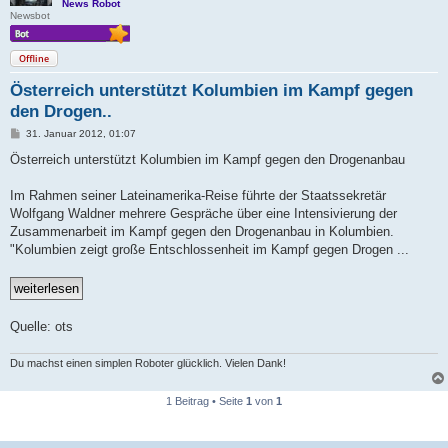
News Robot
Newsbot
Offline
Österreich unterstützt Kolumbien im Kampf gegen
den Drogen..
B
31. Januar 2012, 01:07
e
i
Österreich unterstützt Kolumbien im Kampf gegen den Drogenanbau
t
r
a
Im Rahmen seiner Lateinamerika-Reise führte der Staatssekretär
g
Wolfgang Waldner mehrere Gespräche über eine Intensivierung der
Zusammenarbeit im Kampf gegen den Drogenanbau in Kolumbien.
"Kolumbien zeigt große Entschlossenheit im Kampf gegen Drogen ...
Quelle: ots
Du machst einen simplen Roboter glücklich. Vielen Dank!
1 Beitrag • Seite
1
von
1