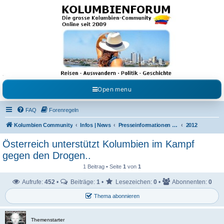
Kolumbienforum - Das
grosse Forum der
Freunde Kolumbiens
Reisen, Auswandern, Kultur, Politik, Geschichte und Visum in Kolumbien und Venezuela.
Austausch, Erfahrungen und Gemeinschaft im Kolumbienforum
Open menu
FAQ
Forenregeln
Kolumbien Community
Infos | News
Presseinformationen & Neuigkeiten
2012
Österreich unterstützt Kolumbien im Kampf
gegen den Drogen..
1 Beitrag • Seite
1
von
1
Aufrufe:
452
•
Beiträge:
1
•
Lesezeichen:
0
•
Abonnenten:
0
Thema abonnieren
Themenstarter