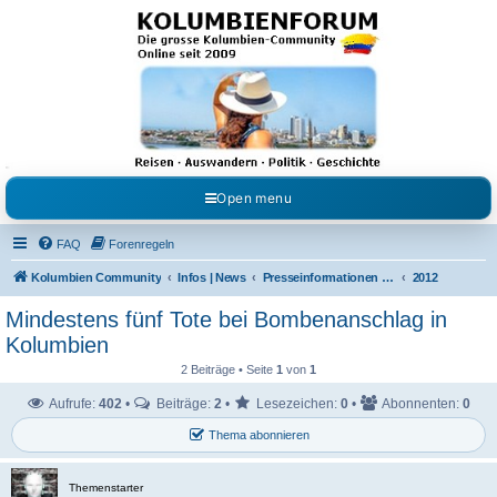
Kolumbienforum - Das
grosse Forum der
Freunde Kolumbiens
Reisen, Auswandern, Kultur, Politik, Geschichte und Visum in Kolumbien und Venezuela.
Austausch, Erfahrungen und Gemeinschaft im Kolumbienforum
Open menu
FAQ
Forenregeln
Kolumbien Community
Infos | News
Presseinformationen & Neuigkeiten
2012
Mindestens fünf Tote bei Bombenanschlag in
Kolumbien
2 Beiträge • Seite
1
von
1
Aufrufe:
402
•
Beiträge:
2
•
Lesezeichen:
0
•
Abonnenten:
0
Thema abonnieren
Themenstarter