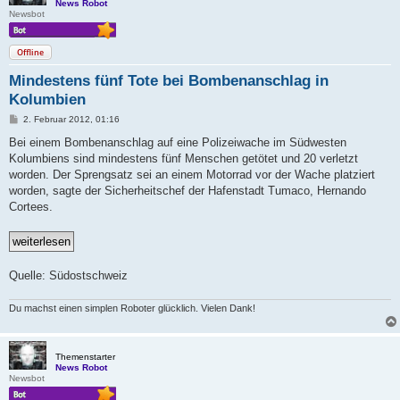
News Robot
Newsbot
Offline
Mindestens fünf Tote bei Bombenanschlag in
Kolumbien
B
2. Februar 2012, 01:16
e
i
Bei einem Bombenanschlag auf eine Polizeiwache im Südwesten
t
Kolumbiens sind mindestens fünf Menschen getötet und 20 verletzt
r
a
worden. Der Sprengsatz sei an einem Motorrad vor der Wache platziert
g
worden, sagte der Sicherheitschef der Hafenstadt Tumaco, Hernando
Cortees.
Quelle: Südostschweiz
Du machst einen simplen Roboter glücklich. Vielen Dank!
Themenstarter
News Robot
Newsbot