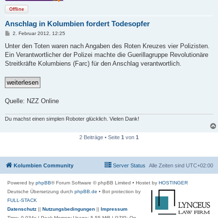
Offline
Anschlag in Kolumbien fordert Todesopfer
B
2. Februar 2012, 12:25
e
i
Unter den Toten waren nach Angaben des Roten Kreuzes vier Polizisten.
t
Ein Verantwortlicher der Polizei machte die Guerillagruppe Revolutionäre
r
a
Streitkräfte Kolumbiens (Farc) für den Anschlag verantwortlich.
g
Quelle: NZZ Online
Du machst einen simplen Roboter glücklich. Vielen Dank!
2 Beiträge • Seite
1
von
1
Kolumbien Community
Server Status
Alle Zeiten sind
UTC+02:00
Powered by
phpBB
® Forum Software © phpBB Limited
• Hostet by
HOSTINGER
Deutsche Übersetzung durch
phpBB.de
• Bot protection by
FULL-STACK
Datenschutz
||
Nutzungsbedingungen
||
Impressum
Time: 0.034s
| Peak Memory Usage: 5.55 MiB | GZIP: On