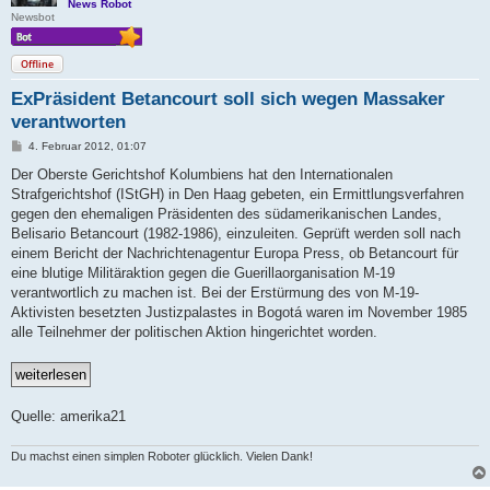
News Robot
Newsbot
Offline
ExPräsident Betancourt soll sich wegen Massaker
verantworten
B
4. Februar 2012, 01:07
e
i
Der Oberste Gerichtshof Kolumbiens hat den Internationalen
t
Strafgerichtshof (IStGH) in Den Haag gebeten, ein Ermittlungsverfahren
r
a
gegen den ehemaligen Präsidenten des südamerikanischen Landes,
g
Belisario Betancourt (1982-1986), einzuleiten. Geprüft werden soll nach
einem Bericht der Nachrichtenagentur Europa Press, ob Betancourt für
eine blutige Militäraktion gegen die Guerillaorganisation M-19
verantwortlich zu machen ist. Bei der Erstürmung des von M-19-
Aktivisten besetzten Justizpalastes in Bogotá waren im November 1985
alle Teilnehmer der politischen Aktion hingerichtet worden.
Quelle: amerika21
Du machst einen simplen Roboter glücklich. Vielen Dank!