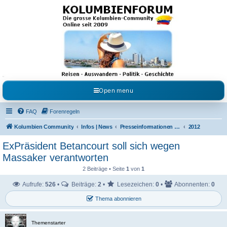
Kolumbienforum - Das
grosse Forum der
Freunde Kolumbiens
Reisen, Auswandern, Kultur, Politik, Geschichte und Visum in Kolumbien und Venezuela.
Austausch, Erfahrungen und Gemeinschaft im Kolumbienforum
Open menu
FAQ
Forenregeln
Kolumbien Community
Infos | News
Presseinformationen & Neuigkeiten
2012
ExPräsident Betancourt soll sich wegen
Massaker verantworten
2 Beiträge • Seite
1
von
1
Aufrufe:
526
•
Beiträge:
2
•
Lesezeichen:
0
•
Abonnenten:
0
Thema abonnieren
Themenstarter