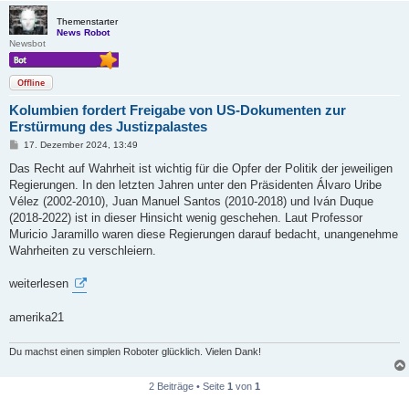
Themenstarter
News Robot
Newsbot
Offline
Kolumbien fordert Freigabe von US-Dokumenten zur
Erstürmung des Justizpalastes
B
17. Dezember 2024, 13:49
e
i
Das Recht auf Wahrheit ist wichtig für die Opfer der Politik der jeweiligen
t
Regierungen. In den letzten Jahren unter den Präsidenten Álvaro Uribe
r
a
Vélez (2002-2010), Juan Manuel Santos (2010-2018) und Iván Duque
g
(2018-2022) ist in dieser Hinsicht wenig geschehen. Laut Professor
Muricio Jaramillo waren diese Regierungen darauf bedacht, unangenehme
Wahrheiten zu verschleiern.
weiterlesen
amerika21
Du machst einen simplen Roboter glücklich. Vielen Dank!
2 Beiträge • Seite
1
von
1