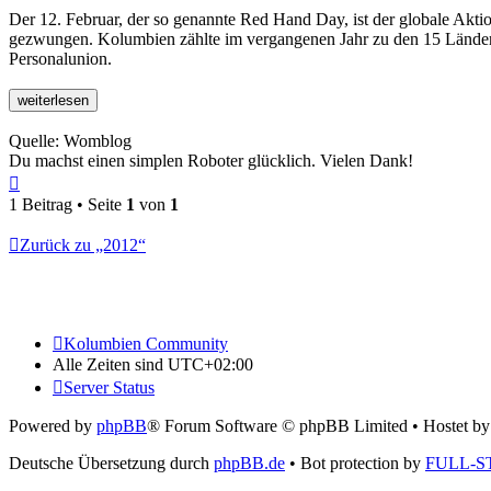
Der 12. Februar, der so genannte Red Hand Day, ist der glo­bale Akti
gezwungen. Kolum­bien zählte im ver­gan­genen Jahr zu den 15 Län­dern, 
Personalunion.
Quelle: Womblog
Du machst einen simplen Roboter glücklich. Vielen Dank!
Nach
oben
1 Beitrag • Seite
1
von
1
Zurück zu „2012“
Kolumbien Community
Alle Zeiten sind
UTC+02:00
Server Status
Powered by
phpBB
® Forum Software © phpBB Limited
• Hostet b
Deutsche Übersetzung durch
phpBB.de
• Bot protection by
FULL-S