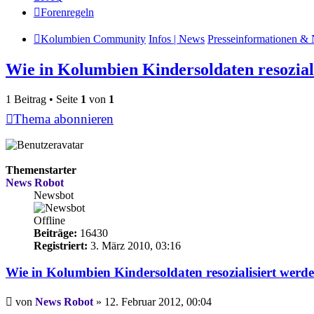
Forenregeln
Kolumbien Community
Infos | News
Presseinformationen & 
Wie in Kolum­bien Kin­der­sol­daten reso­zia­
1 Beitrag • Seite
1
von
1
Thema abonnieren
Themenstarter
News Robot
Newsbot
Offline
Beiträge:
16430
Registriert:
3. März 2010, 03:16
Wie in Kolum­bien Kin­der­sol­daten reso­zia­li­siert werd
Beitrag
von
News Robot
»
12. Februar 2012, 00:04