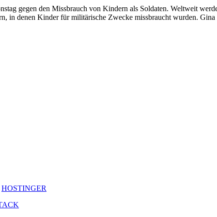
­onstag gegen den Miss­brauch von Kin­dern als Sol­daten. Welt­weit w
in denen Kinder für mili­tä­ri­sche Zwecke miss­braucht wurden. Gina More
y
HOSTINGER
TACK