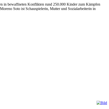
erden in bewaff­neten Kon­flikten rund 250.000 Kinder zum Kämpfen
no Soto ist Schau­spie­lerin, Mutter und Sozi­al­ar­bei­terin in