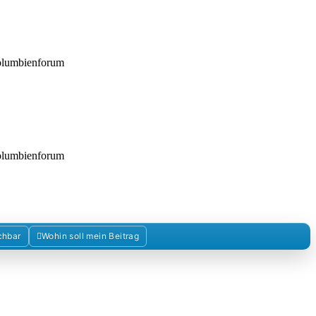
Kolumbienforum
Kolumbienforum
chbar
Wohin soll mein Beitrag