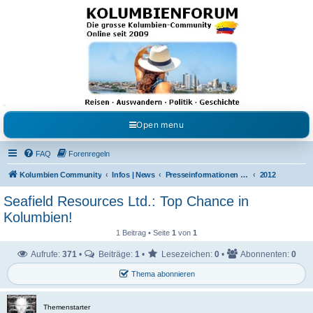
Kolumbienforum - Das
grosse Forum der
Freunde Kolumbiens
Reisen, Auswandern, Kultur, Politik, Geschichte und Visum in Kolumbien und Venezuela.
Austausch, Erfahrungen und Gemeinschaft im Kolumbienforum
Open menu
FAQ
Forenregeln
Kolumbien Community
Infos | News
Presseinformationen & Neuigkeiten
2012
Seafield Resources Ltd.: Top Chance in
Kolumbien!
1 Beitrag • Seite
1
von
1
Aufrufe:
371
•
Beiträge:
1
•
Lesezeichen:
0
•
Abonnenten:
0
Thema abonnieren
Themenstarter