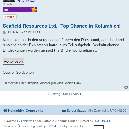
News Robot
Newsbot
Offline
Seafield Resources Ltd.: Top Chance in Kolumbien!
B
22. Februar 2012, 12:12
e
i
Kolumbien hat in den vergangenen Jahren den Rückstand, den das Land
t
hinsichtlich der Exploration hatte, zum Teil aufgeholt. Beeindruckende
r
a
Entdeckungen wurden gemacht, z.B. die hochgradigen ...
g
Quelle: Goldseiten
Du machst einen simplen Roboter glücklich. Vielen Dank!
1 Beitrag • Seite
1
von
1
Kolumbien Community
Server Status
Alle Zeiten sind
UTC+02:00
Powered by
phpBB
® Forum Software © phpBB Limited
• Hostet by
HOSTINGER
Deutsche Übersetzung durch
phpBB.de
• Bot protection by