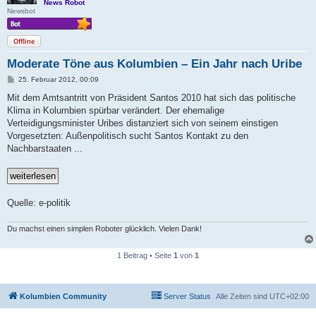
News Robot
Newsbot
Offline
Moderate Töne aus Kolumbien – Ein Jahr nach Uribe
B
25. Februar 2012, 00:09
e
i
Mit dem Amtsantritt von Präsident Santos 2010 hat sich das politische
t
Klima in Kolumbien spürbar verändert. Der ehemalige
r
a
Verteidigungsminister Uribes distanziert sich von seinem einstigen
g
Vorgesetzten: Außenpolitisch sucht Santos Kontakt zu den
Nachbarstaaten ...
Quelle: e-politik
Du machst einen simplen Roboter glücklich. Vielen Dank!
1 Beitrag • Seite
1
von
1
Kolumbien Community
Server Status
Alle Zeiten sind
UTC+02:00