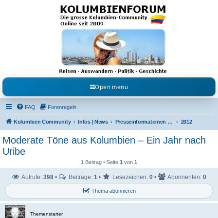
Kolumbienforum - Das
grosse Forum der
Freunde Kolumbiens
Reisen, Auswandern, Kultur, Politik, Geschichte und Visum in Kolumbien und Venezuela.
Austausch, Erfahrungen und Gemeinschaft im Kolumbienforum
Open menu
FAQ
Forenregeln
Kolumbien Community
Infos | News
Presseinformationen & Neuigkeiten
2012
Moderate Töne aus Kolumbien – Ein Jahr nach
Uribe
1 Beitrag • Seite
1
von
1
Aufrufe:
398
•
Beiträge:
1
•
Lesezeichen:
0
•
Abonnenten:
0
Thema abonnieren
Themenstarter