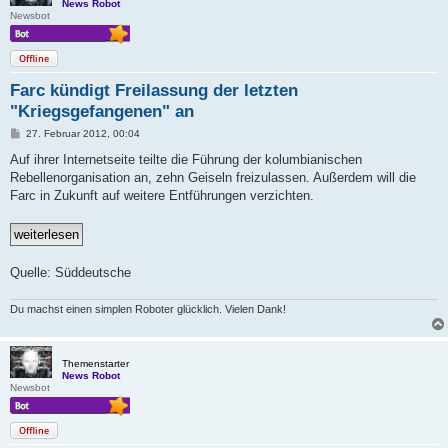
News Robot
Newsbot
Offline
Farc kündigt Freilassung der letzten
"Kriegsgefangenen" an
B
27. Februar 2012, 00:04
e
i
Auf ihrer Internetseite teilte die Führung der kolumbianischen
t
Rebellenorganisation an, zehn Geiseln freizulassen. Außerdem will die
r
a
Farc in Zukunft auf weitere Entführungen verzichten.
g
Quelle: Süddeutsche
Du machst einen simplen Roboter glücklich. Vielen Dank!
Themenstarter
News Robot
Newsbot
Offline