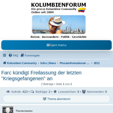
Kolumbienforum - Das
grosse Forum der
Freunde Kolumbiens
Reisen, Auswandern, Kultur, Politik, Geschichte und Visum in Kolumbien und Venezuela.
Austausch, Erfahrungen und Gemeinschaft im Kolumbienforum
Open menu
FAQ
Forenregeln
Kolumbien Community
Infos | News
Presseinformationen & Neuigkeiten
2012
Farc kündigt Freilassung der letzten
"Kriegsgefangenen" an
2 Beiträge • Seite
1
von
1
Aufrufe:
423
•
Beiträge:
2
•
Lesezeichen:
0
•
Abonnenten:
0
Thema abonnieren
Themenstarter