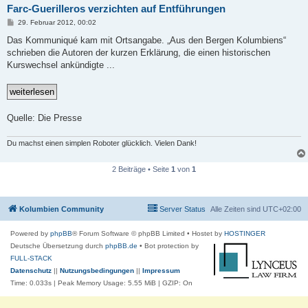
Farc-Guerilleros verzichten auf Entführungen
B
29. Februar 2012, 00:02
e
i
Das Kommuniqué kam mit Ortsangabe. „Aus den Bergen Kolumbiens“
t
schrieben die Autoren der kurzen Erklärung, die einen historischen
r
a
Kurswechsel ankündigte ...
g
Quelle: Die Presse
Du machst einen simplen Roboter glücklich. Vielen Dank!
2 Beiträge • Seite
1
von
1
Kolumbien Community
Server Status
Alle Zeiten sind
UTC+02:00
Powered by
phpBB
® Forum Software © phpBB Limited
• Hostet by
HOSTINGER
Deutsche Übersetzung durch
phpBB.de
• Bot protection by
FULL-STACK
Datenschutz
||
Nutzungsbedingungen
||
Impressum
Time: 0.033s
| Peak Memory Usage: 5.55 MiB | GZIP: On