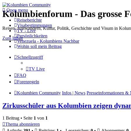
Open menu
Kolumbienforum - Das grosse 
Reiseberichte
Visabestimmungen
Reisen, Auswandern, Kultur, Politik, Geschichte und Visum in Kol
TV - Live
Persönlichkeiten
Zum Inhalt
Venezuela - Kolumbiens Nachbar
Wohin soll mein Beitrag
Schnellzugriff
TV Live
FAQ
Forenregeln
Kolumbien Community
Infos | News
Presseinformationen & 
Zirkusschüler aus Kolumbien zeigen dyn
1 Beitrag • Seite
1
von
1
Thema abonnieren
Aufrufe:
391
•
Beiträge:
1
•
Lesezeichen:
0
•
Abonnenten:
0