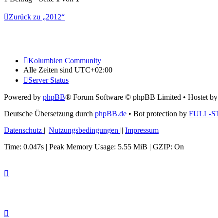
Zurück zu „2012“
Kolumbien Community
Alle Zeiten sind
UTC+02:00
Server Status
Powered by
phpBB
® Forum Software © phpBB Limited
• Hostet b
Deutsche Übersetzung durch
phpBB.de
• Bot protection by
FULL-S
Datenschutz
||
Nutzungsbedingungen
||
Impressum
Time: 0.047s
| Peak Memory Usage: 5.55 MiB | GZIP: On