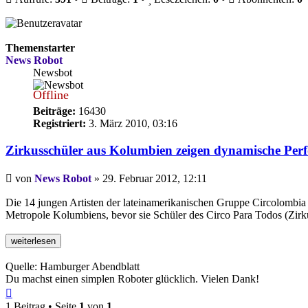
Themenstarter
News Robot
Newsbot
Offline
Beiträge:
16430
Registriert:
3. März 2010, 03:16
Zirkusschüler aus Kolumbien zeigen dynamische Per
Beitrag
von
News Robot
»
29. Februar 2012, 12:11
Die 14 jungen Artisten der lateinamerikanischen Gruppe Circolombia e
Metropole Kolumbiens, bevor sie Schüler des Circo Para Todos (Zirku
Quelle: Hamburger Abendblatt
Du machst einen simplen Roboter glücklich. Vielen Dank!
Nach
oben
1 Beitrag • Seite
1
von
1