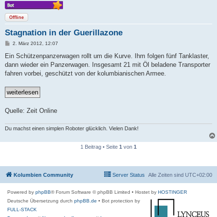
Offline
Stagnation in der Guerillazone
B
2. März 2012, 12:07
e
i
Ein Schützenpanzerwagen rollt um die Kurve. Ihm folgen fünf Tanklaster,
t
dann wieder ein Panzerwagen. Insgesamt 21 mit Öl beladene Transporter
r
a
fahren vorbei, geschützt von der kolumbianischen Armee.
g
Quelle: Zeit Online
Du machst einen simplen Roboter glücklich. Vielen Dank!
1 Beitrag • Seite
1
von
1
Kolumbien Community
Server Status
Alle Zeiten sind
UTC+02:00
Powered by
phpBB
® Forum Software © phpBB Limited
• Hostet by
HOSTINGER
Deutsche Übersetzung durch
phpBB.de
• Bot protection by
FULL-STACK