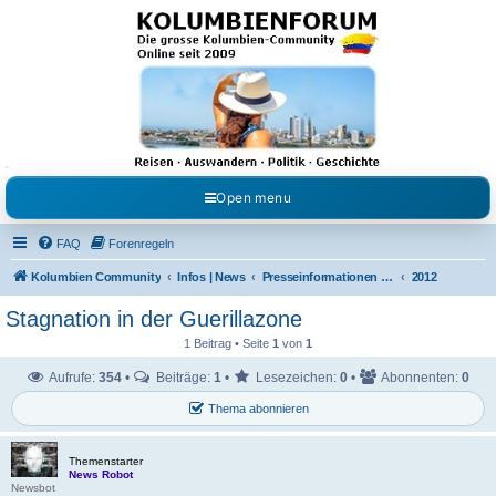
Kolumbienforum - Das
grosse Forum der
Freunde Kolumbiens
Reisen, Auswandern, Kultur, Politik, Geschichte und Visum in Kolumbien und Venezuela.
Austausch, Erfahrungen und Gemeinschaft im Kolumbienforum
Open menu
FAQ
Forenregeln
Kolumbien Community
Infos | News
Presseinformationen & Neuigkeiten
2012
Stagnation in der Guerillazone
1 Beitrag • Seite
1
von
1
Aufrufe:
354
•
Beiträge:
1
•
Lesezeichen:
0
•
Abonnenten:
0
Thema abonnieren
Themenstarter
News Robot
Newsbot