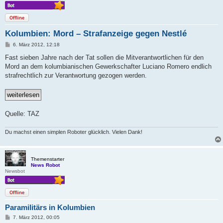
Offline
Kolumbien: Mord – Strafanzeige gegen Nestlé
B
6. März 2012, 12:18
e
i
Fast sieben Jahre nach der Tat sollen die Mitverantwortlichen für den
t
Mord an dem kolumbianischen Gewerkschafter Luciano Romero endlich
r
a
strafrechtlich zur Verantwortung gezogen werden.
g
Quelle: TAZ
Du machst einen simplen Roboter glücklich. Vielen Dank!
Themenstarter
News Robot
Newsbot
Offline
Paramilitärs in Kolumbien
B
7. März 2012, 00:05
e