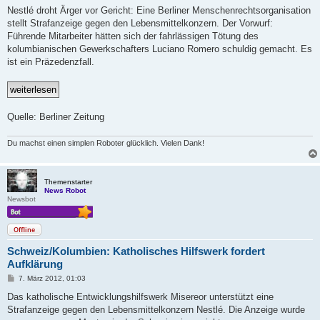
i
Nestlé droht Ärger vor Gericht: Eine Berliner Menschenrechtsorganisation
t
stellt Strafanzeige gegen den Lebensmittelkonzern. Der Vorwurf:
r
a
Führende Mitarbeiter hätten sich der fahrlässigen Tötung des
g
kolumbianischen Gewerkschafters Luciano Romero schuldig gemacht. Es
ist ein Präzedenzfall.
Quelle: Berliner Zeitung
Du machst einen simplen Roboter glücklich. Vielen Dank!
Themenstarter
News Robot
Newsbot
Offline
Schweiz/Kolumbien: Katholisches Hilfswerk fordert
Aufklärung
B
7. März 2012, 01:03
e
i
Das katholische Entwicklungshilfswerk Misereor unterstützt eine
t
Strafanzeige gegen den Lebensmittelkonzern Nestlé. Die Anzeige wurde
r