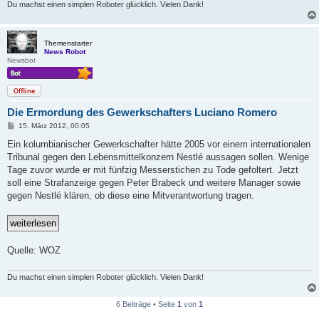
Du machst einen simplen Roboter glücklich. Vielen Dank!
Themenstarter
News Robot
Newsbot
Offline
Die Ermordung des Gewerkschafters Luciano Romero
B
15. März 2012, 00:05
e
i
Ein kolumbianischer Gewerkschafter hätte 2005 vor einem internationalen
t
Tribunal gegen den Lebensmittelkonzern Nestlé aussagen sollen. Wenige
r
a
Tage zuvor wurde er mit fünfzig Messerstichen zu Tode gefoltert. Jetzt
g
soll eine Strafanzeige gegen Peter Brabeck und weitere Manager sowie
gegen Nestlé klären, ob diese eine Mitverantwortung tragen.
Quelle: WOZ
Du machst einen simplen Roboter glücklich. Vielen Dank!
6 Beiträge • Seite
1
von
1