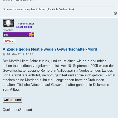
Du machst einen simplen Roboter glücklich. Vielen Dank!
Themenstarter
News Robot
Newsbot
Offline
Anzeige gegen Nestlé wegen Gewerkschafter-Mord
B
10. März 2012, 00:07
e
i
Der Mordfall liegt Jahre zurück, und es ist einer, wie er in Kolumbien
t
schon tausendfach vorgekommen ist: Am 10. September 2005 wurde der
r
a
Gewerkschafter Luciano Romero in Valledupar im Nordosten des Landes
g
von Paramilitärs entführt, verhört, gefoltert und schließlich getötet. 50-mal
stachen seine Mörder auf ihn ein. Lange schon hatte er Drohungen
erhalten. Tödliche Attacken auf Gewerkschafter gehören in Kolumbien
zum Alltag.
Quelle: derStandart