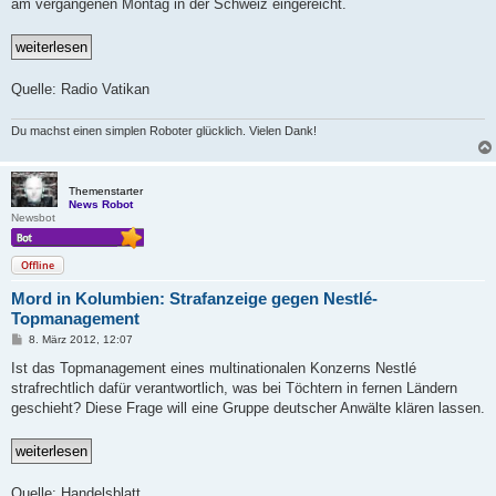
a
am vergangenen Montag in der Schweiz eingereicht.
g
Quelle: Radio Vatikan
Du machst einen simplen Roboter glücklich. Vielen Dank!
Themenstarter
News Robot
Newsbot
Offline
Mord in Kolumbien: Strafanzeige gegen Nestlé-
Topmanagement
B
8. März 2012, 12:07
e
i
Ist das Topmanagement eines multinationalen Konzerns Nestlé
t
strafrechtlich dafür verantwortlich, was bei Töchtern in fernen Ländern
r
a
geschieht? Diese Frage will eine Gruppe deutscher Anwälte klären lassen.
g
Quelle: Handelsblatt