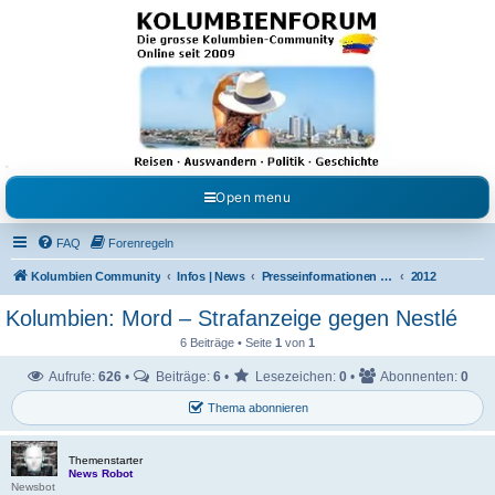
Kolumbienforum - Das
grosse Forum der
Freunde Kolumbiens
Reisen, Auswandern, Kultur, Politik, Geschichte und Visum in Kolumbien und Venezuela.
Austausch, Erfahrungen und Gemeinschaft im Kolumbienforum
Open menu
FAQ
Forenregeln
Kolumbien Community
Infos | News
Presseinformationen & Neuigkeiten
2012
Kolumbien: Mord – Strafanzeige gegen Nestlé
6 Beiträge • Seite
1
von
1
Aufrufe:
626
•
Beiträge:
6
•
Lesezeichen:
0
•
Abonnenten:
0
Thema abonnieren
Themenstarter
News Robot
Newsbot